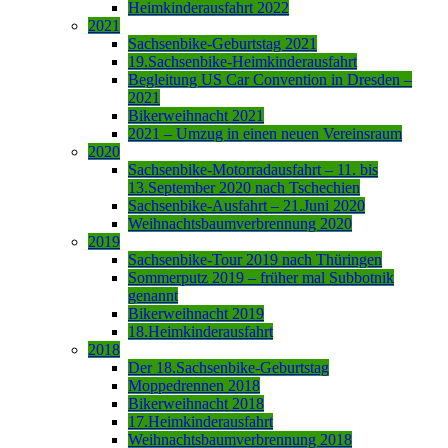
Heimkinderausfahrt 2022
2021
Sachsenbike-Geburtstag 2021
19.Sachsenbike-Heimkinderausfahrt
Begleitung US Car Convention in Dresden –
2021
Bikerweihnacht 2021
2021 – Umzug in einen neuen Vereinsraum
2020
Sachsenbike-Motorradausfahrt – 11. bis
13.September 2020 nach Tschechien
Sachsenbike-Ausfahrt – 21.Juni 2020
Weihnachtsbaumverbrennung 2020
2019
Sachsenbike-Tour 2019 nach Thüringen
Sommerputz 2019 – früher mal Subbotnik
genannt
Bikerweihnacht 2019
18.Heimkinderausfahrt
2018
Der 18.Sachsenbike-Geburtstag
Moppedrennen 2018
Bikerweihnacht 2018
17.Heimkinderausfahrt
Weihnachtsbaumverbrennung 2018