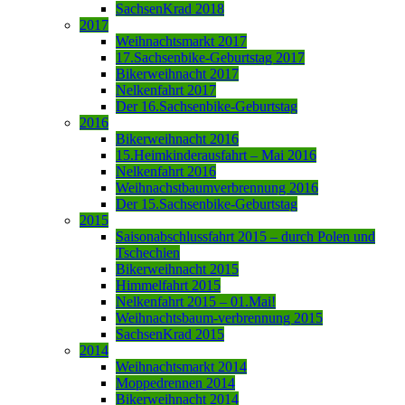
SachsenKrad 2018
2017
Weihnachtsmarkt 2017
17.Sachsenbike-Geburtstag 2017
Bikerweihnacht 2017
Nelkenfahrt 2017
Der 16.Sachsenbike-Geburtstag
2016
Bikerweihnacht 2016
15.Heimkinderausfahrt – Mai 2016
Nelkenfahrt 2016
Weihnachstbaumverbrennung 2016
Der 15.Sachsenbike-Geburtstag
2015
Saisonabschlussfahrt 2015 – durch Polen und
Tschechien
Bikerweihnacht 2015
Himmelfahrt 2015
Nelkenfahrt 2015 – 01.Mai!
Weihnachtsbaum-verbrennung 2015
SachsenKrad 2015
2014
Weihnachtsmarkt 2014
Moppedrennen 2014
Bikerweihnacht 2014