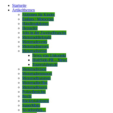
Startseite
Artikelthemen
Aktionen für Kinder
Enduro / Motocross
Händleraktionen
Hersteller
Jobs in der Zweiradbranche
Motorraddiebstahl
Motorradevents
Motorradmessen
Motorradpresse
News von Unkorrekt
HighSide-PR – News
Tourenfahrer.de
Motorradreisen
Motorradrennsport
Motorradtrainings
Motorradtreffen
Motorradtouren
Polizeiberichte
Recht
Rückrufaktionen
SuperMoto
So nebenbei…