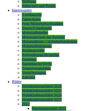
Werbung
Wirtschaft und Politik
Interessantes
Ausflugziele
Fahrschulen
Freie Motorradwerkstätten
Hotels/Unterkünfte
Motorradhändler
Motorradreisen ins Ausland
Motorradrenn- / sicherheitstrainings
Motorradtransporte
Rechtsanwälte
Reifendienste/Hersteller
Sonstiges
Stammtische/Treffs
Tourenveranstalter
Versicherungen
Zubehör
Bilder
Heimkinderausfahrt 2026
Heimkinderausfahrt 2025
Heimkinderausfahrt 2024
Heimkinderausfahrt 2023
2022
Vereinssausfahrt 2022