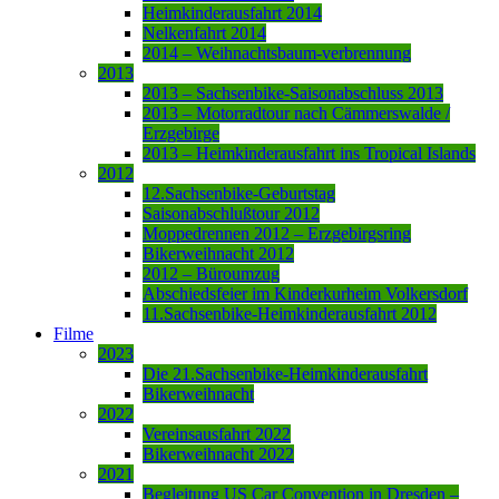
Heimkinderausfahrt 2014
Nelkenfahrt 2014
2014 – Weihnachtsbaum-verbrennung
2013
2013 – Sachsenbike-Saisonabschluss 2013
2013 – Motorradtour nach Cämmerswalde /
Erzgebirge
2013 – Heimkinderausfahrt ins Tropical Islands
2012
12.Sachsenbike-Geburtstag
Saisonabschlußtour 2012
Moppedrennen 2012 – Erzgebirgsring
Bikerweihnacht 2012
2012 – Büroumzug
Abschiedsfeier im Kinderkurheim Volkersdorf
11.Sachsenbike-Heimkinderausfahrt 2012
Filme
2023
Die 21.Sachsenbike-Heimkinderausfahrt
Bikerweihnacht
2022
Vereinsausfahrt 2022
Bikerweihnacht 2022
2021
Begleitung US Car Convention in Dresden –