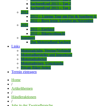
SachsenKrad 2013 – Tag 2
SachsenKrad 2013 – Tag 3
2012
2012 – 1.kleine Tour mit Fire & Spielberg jr.
2011 – Roys letzte Ausfahrt im November
2011
2011 – Eierfahrt
2011 – Bikerweihnacht
Sonstiges
Das Motorradland Sachsen
Links
Motorradclubs, Vereine/Verbände
Motorradhersteller und Importeure
Motorradzubehör
Motorradreisen, Unterkünfte
Private Biker-Seiten
Termin eintragen
Home
/
Artikelthemen
/
Händleraktionen
/
Jobs in der Zweiradbranche