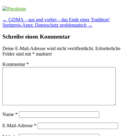
Post
←
GDMA – aus und vorbei – das Ende einer Tradition!
Spritpreis-Apps: Datenschutz problematisch
→
navigation
Schreibe einen Kommentar
Deine E-Mail-Adresse wird nicht veröffentlicht.
Erforderliche
Felder sind mit
*
markiert
Kommentar
*
Name
*
E-Mail-Adresse
*