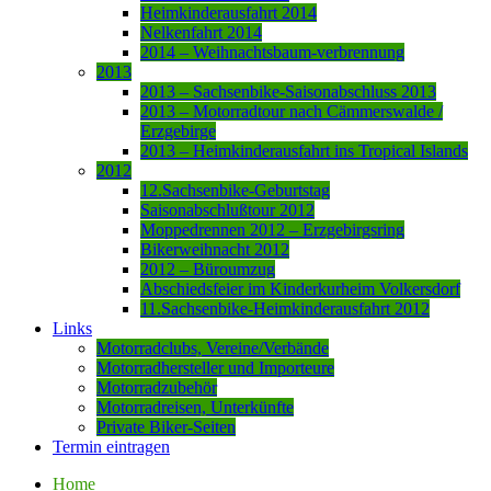
Heimkinderausfahrt 2014
Nelkenfahrt 2014
2014 – Weihnachtsbaum-verbrennung
2013
2013 – Sachsenbike-Saisonabschluss 2013
2013 – Motorradtour nach Cämmerswalde /
Erzgebirge
2013 – Heimkinderausfahrt ins Tropical Islands
2012
12.Sachsenbike-Geburtstag
Saisonabschlußtour 2012
Moppedrennen 2012 – Erzgebirgsring
Bikerweihnacht 2012
2012 – Büroumzug
Abschiedsfeier im Kinderkurheim Volkersdorf
11.Sachsenbike-Heimkinderausfahrt 2012
Links
Motorradclubs, Vereine/Verbände
Motorradhersteller und Importeure
Motorradzubehör
Motorradreisen, Unterkünfte
Private Biker-Seiten
Termin eintragen
Home