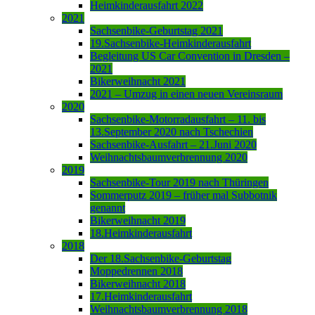
Heimkinderausfahrt 2022
2021
Sachsenbike-Geburtstag 2021
19.Sachsenbike-Heimkinderausfahrt
Begleitung US Car Convention in Dresden –
2021
Bikerweihnacht 2021
2021 – Umzug in einen neuen Vereinsraum
2020
Sachsenbike-Motorradausfahrt – 11. bis
13.September 2020 nach Tschechien
Sachsenbike-Ausfahrt – 21.Juni 2020
Weihnachtsbaumverbrennung 2020
2019
Sachsenbike-Tour 2019 nach Thüringen
Sommerputz 2019 – früher mal Subbotnik
genannt
Bikerweihnacht 2019
18.Heimkinderausfahrt
2018
Der 18.Sachsenbike-Geburtstag
Moppedrennen 2018
Bikerweihnacht 2018
17.Heimkinderausfahrt
Weihnachtsbaumverbrennung 2018