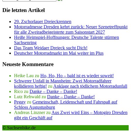
Die letzten Artikel
29. Zschorlauer Dreieckrennen
Motorradmesse Dresden kehrt zurück: Neuer Szenetreffpunkt
für alle Zweiradbeigeisterte zum Saisonstart 2027
Heiße Heimspiel-Hoffnungen: Deutsche Talente stürmen
Sachsenring
Das Team Weidaer Dreieck sucht Dich!
Deutscher Motorradmarkt im Mai weiter im Plus
Neueste Kommentare
Heike Lau
zu
Ho, Ho, Ho – bald ist es wieder soweit!
Schwerer Unfall in Mannheim: Zwei Motorradfahrer
kollidieren heftig!
zu
Anklage nach tödlichem Motorradunfall
Rico
zu
Danke – Danke – Danke!
Lutz Rehwald
zu
Danke – Danke – Danke!
Peggy
zu
Gemeinschaft, Leidenschaft und Fahrspaß auf
Schloss Augustusburg
Andreas Linzner
zu
Aus Zwei wird Eins – Motogiro Dresden
gibt ein Geschäft auf
© Sachsenbike.de