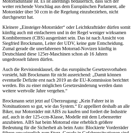
Motorradunfälle ist. Es ist allerdings bedauerlich, dass sich der
weiter reichende Vorschlag aus dem Europäischen Parlament, alle
Motorräder über 50 ccm in die Regelung einzubeziehen, nicht
durchgesetzt hat.
Kleinere „Einsteiger-Motorräder“ oder Leichtkrafträder dürfen somit
künftig auch mit einfacheren und in der Regel weniger wirksamen
Kombibremsen (CBS) ausgerüstet sein. Das ist nach Ansicht von
Siegfried Brockmann, Leiter der UDV, keine gute Entscheidung.
Zumal gerade die unerfahrenen Motorrad-Novizen künftig in
Deutschland diese 125er-Maschinen schon ab 16 Jahren
ungedrosselt fahren dürfen.
Auch die Revisionsklausel, die das europäische Gesetzesvorhaben
vorsieht, hält Brockmann für nicht ausreichend: „Damit können
eventuelle Defizite erst nach 2019 an die EU-Kommission berichtet
werden. Bis zu einer möglichen Gesetzesänderung werden dann
weitere wertvolle Jahre vergehen.“
Brockmann setzt jetzt auf Überzeugung: „Kein Fahrer ist in
Notsituationen so gut, wie das System.“ Er appelliert deshalb an alle
Biker, nur Motorräder mit ABS zu kaufen und fordert die Industrie
auf, auch in der 125-ccm-Klasse, Modelle mit dem Lebensretter
anzubieten. ABS hat beim Motorrad eine erheblich größere
Bedeutung für die Sicherheit als beim Auto: Blockierte Vorderräder
führen unweigerlich zum Sturz. Gerade in Gefahrensituationen sind