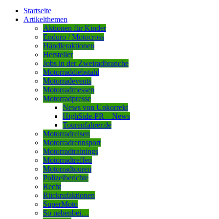
Startseite
Artikelthemen
Aktionen für Kinder
Enduro / Motocross
Händleraktionen
Hersteller
Jobs in der Zweiradbranche
Motorraddiebstahl
Motorradevents
Motorradmessen
Motorradpresse
News von Unkorrekt
HighSide-PR – News
Tourenfahrer.de
Motorradreisen
Motorradrennsport
Motorradtrainings
Motorradtreffen
Motorradtouren
Polizeiberichte
Recht
Rückrufaktionen
SuperMoto
So nebenbei…