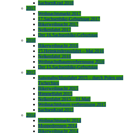
SachsenKrad 2018
2017
Weihnachtsmarkt 2017
17.Sachsenbike-Geburtstag 2017
Bikerweihnacht 2017
Nelkenfahrt 2017
Der 16.Sachsenbike-Geburtstag
2016
Bikerweihnacht 2016
15.Heimkinderausfahrt – Mai 2016
Nelkenfahrt 2016
Weihnachstbaumverbrennung 2016
Der 15.Sachsenbike-Geburtstag
2015
Saisonabschlussfahrt 2015 – durch Polen und
Tschechien
Bikerweihnacht 2015
Himmelfahrt 2015
Nelkenfahrt 2015 – 01.Mai!
Weihnachtsbaum-verbrennung 2015
SachsenKrad 2015
2014
Weihnachtsmarkt 2014
Moppedrennen 2014
Bikerweihnacht 2014