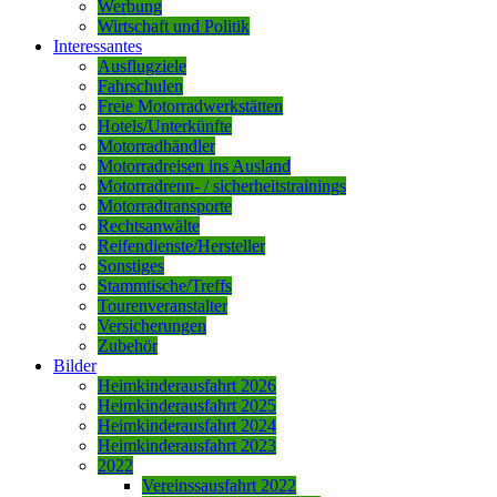
Werbung
Wirtschaft und Politik
Interessantes
Ausflugziele
Fahrschulen
Freie Motorradwerkstätten
Hotels/Unterkünfte
Motorradhändler
Motorradreisen ins Ausland
Motorradrenn- / sicherheitstrainings
Motorradtransporte
Rechtsanwälte
Reifendienste/Hersteller
Sonstiges
Stammtische/Treffs
Tourenveranstalter
Versicherungen
Zubehör
Bilder
Heimkinderausfahrt 2026
Heimkinderausfahrt 2025
Heimkinderausfahrt 2024
Heimkinderausfahrt 2023
2022
Vereinssausfahrt 2022