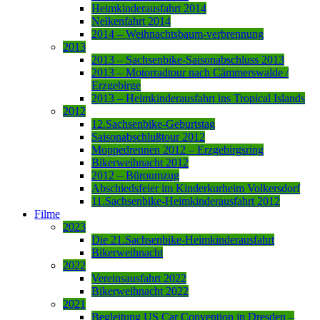
Heimkinderausfahrt 2014
Nelkenfahrt 2014
2014 – Weihnachtsbaum-verbrennung
2013
2013 – Sachsenbike-Saisonabschluss 2013
2013 – Motorradtour nach Cämmerswalde /
Erzgebirge
2013 – Heimkinderausfahrt ins Tropical Islands
2012
12.Sachsenbike-Geburtstag
Saisonabschlußtour 2012
Moppedrennen 2012 – Erzgebirgsring
Bikerweihnacht 2012
2012 – Büroumzug
Abschiedsfeier im Kinderkurheim Volkersdorf
11.Sachsenbike-Heimkinderausfahrt 2012
Filme
2023
Die 21.Sachsenbike-Heimkinderausfahrt
Bikerweihnacht
2022
Vereinsausfahrt 2022
Bikerweihnacht 2022
2021
Begleitung US Car Convention in Dresden –