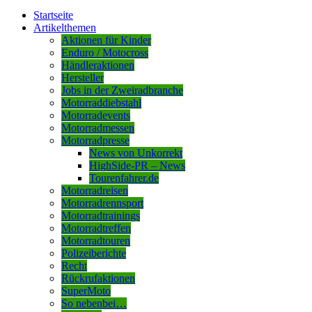
Startseite
Artikelthemen
Aktionen für Kinder
Enduro / Motocross
Händleraktionen
Hersteller
Jobs in der Zweiradbranche
Motorraddiebstahl
Motorradevents
Motorradmessen
Motorradpresse
News von Unkorrekt
HighSide-PR – News
Tourenfahrer.de
Motorradreisen
Motorradrennsport
Motorradtrainings
Motorradtreffen
Motorradtouren
Polizeiberichte
Recht
Rückrufaktionen
SuperMoto
So nebenbei…