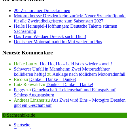
29. Zschorlauer Dreieckrennen
Motorradmesse Dresden kehrt zurück: Neuer Szenetreffpunkt
für alle Zweiradbeigeisterte zum Saisonstart 2027
Heiße Heimspiel-Hoffnungen: Deutsche Talente stürmen
Sachsenring
Das Team Weidaer Dreieck sucht Dich!
Deutscher Motorradmarkt im Mai weiter im Plus
Neueste Kommentare
Heike Lau
zu
Ho, Ho, Ho – bald ist es wieder soweit!
Schwerer Unfall in Mannheim: Zwei Motorradfahrer
kollidieren heftig!
zu
Anklage nach tödlichem Motorradunfall
Rico
zu
Danke – Danke – Danke!
Lutz Rehwald
zu
Danke – Danke – Danke!
Peggy
zu
Gemeinschaft, Leidenschaft und Fahrspaß auf
Schloss Augustusburg
Andreas Linzner
zu
Aus Zwei wird Eins – Motogiro Dresden
gibt ein Geschäft auf
© Sachsenbike.de
Startseite