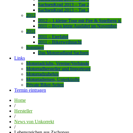
SachsenKrad 2013 – Tag 2
SachsenKrad 2013 – Tag 3
2012
2012 – 1.kleine Tour mit Fire & Spielberg jr.
2011 – Roys letzte Ausfahrt im November
2011
2011 – Eierfahrt
2011 – Bikerweihnacht
Sonstiges
Das Motorradland Sachsen
Links
Motorradclubs, Vereine/Verbände
Motorradhersteller und Importeure
Motorradzubehör
Motorradreisen, Unterkünfte
Private Biker-Seiten
Termin eintragen
Home
/
Hersteller
/
News von Unkorrekt
/
Lebenszeichen aus Zschopau