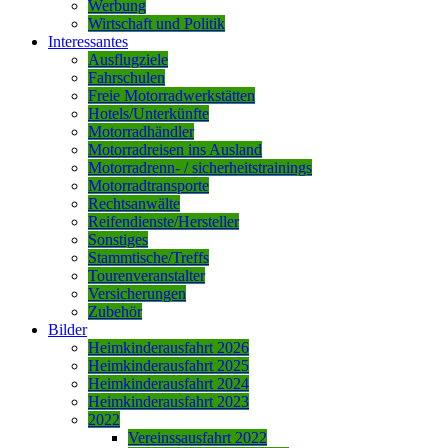
Werbung
Wirtschaft und Politik
Interessantes
Ausflugziele
Fahrschulen
Freie Motorradwerkstätten
Hotels/Unterkünfte
Motorradhändler
Motorradreisen ins Ausland
Motorradrenn- / sicherheitstrainings
Motorradtransporte
Rechtsanwälte
Reifendienste/Hersteller
Sonstiges
Stammtische/Treffs
Tourenveranstalter
Versicherungen
Zubehör
Bilder
Heimkinderausfahrt 2026
Heimkinderausfahrt 2025
Heimkinderausfahrt 2024
Heimkinderausfahrt 2023
2022
Vereinssausfahrt 2022