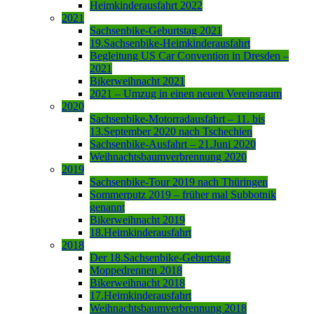
Heimkinderausfahrt 2022
2021
Sachsenbike-Geburtstag 2021
19.Sachsenbike-Heimkinderausfahrt
Begleitung US Car Convention in Dresden –
2021
Bikerweihnacht 2021
2021 – Umzug in einen neuen Vereinsraum
2020
Sachsenbike-Motorradausfahrt – 11. bis
13.September 2020 nach Tschechien
Sachsenbike-Ausfahrt – 21.Juni 2020
Weihnachtsbaumverbrennung 2020
2019
Sachsenbike-Tour 2019 nach Thüringen
Sommerputz 2019 – früher mal Subbotnik
genannt
Bikerweihnacht 2019
18.Heimkinderausfahrt
2018
Der 18.Sachsenbike-Geburtstag
Moppedrennen 2018
Bikerweihnacht 2018
17.Heimkinderausfahrt
Weihnachtsbaumverbrennung 2018