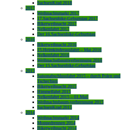
SachsenKrad 2018
2017
Weihnachtsmarkt 2017
17.Sachsenbike-Geburtstag 2017
Bikerweihnacht 2017
Nelkenfahrt 2017
Der 16.Sachsenbike-Geburtstag
2016
Bikerweihnacht 2016
15.Heimkinderausfahrt – Mai 2016
Nelkenfahrt 2016
Weihnachstbaumverbrennung 2016
Der 15.Sachsenbike-Geburtstag
2015
Saisonabschlussfahrt 2015 – durch Polen und
Tschechien
Bikerweihnacht 2015
Himmelfahrt 2015
Nelkenfahrt 2015 – 01.Mai!
Weihnachtsbaum-verbrennung 2015
SachsenKrad 2015
2014
Weihnachtsmarkt 2014
Moppedrennen 2014
Bikerweihnacht 2014