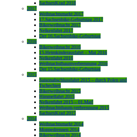
SachsenKrad 2018
2017
Weihnachtsmarkt 2017
17.Sachsenbike-Geburtstag 2017
Bikerweihnacht 2017
Nelkenfahrt 2017
Der 16.Sachsenbike-Geburtstag
2016
Bikerweihnacht 2016
15.Heimkinderausfahrt – Mai 2016
Nelkenfahrt 2016
Weihnachstbaumverbrennung 2016
Der 15.Sachsenbike-Geburtstag
2015
Saisonabschlussfahrt 2015 – durch Polen und
Tschechien
Bikerweihnacht 2015
Himmelfahrt 2015
Nelkenfahrt 2015 – 01.Mai!
Weihnachtsbaum-verbrennung 2015
SachsenKrad 2015
2014
Weihnachtsmarkt 2014
Moppedrennen 2014
Bikerweihnacht 2014