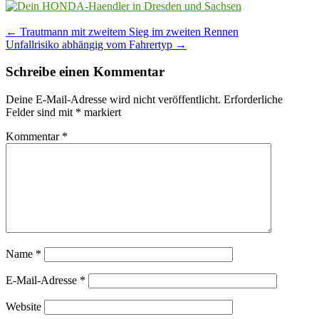
Post
←
Trautmann mit zweitem Sieg im zweiten Rennen
Unfallrisiko abhängig vom Fahrertyp
→
navigation
Schreibe einen Kommentar
Deine E-Mail-Adresse wird nicht veröffentlicht.
Erforderliche
Felder sind mit
*
markiert
Kommentar
*
Name
*
E-Mail-Adresse
*
Website