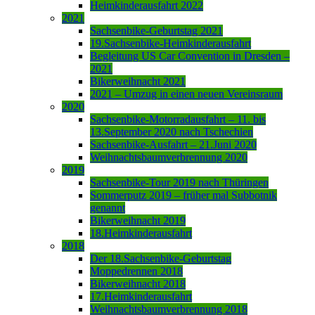
Heimkinderausfahrt 2022
2021
Sachsenbike-Geburtstag 2021
19.Sachsenbike-Heimkinderausfahrt
Begleitung US Car Convention in Dresden –
2021
Bikerweihnacht 2021
2021 – Umzug in einen neuen Vereinsraum
2020
Sachsenbike-Motorradausfahrt – 11. bis
13.September 2020 nach Tschechien
Sachsenbike-Ausfahrt – 21.Juni 2020
Weihnachtsbaumverbrennung 2020
2019
Sachsenbike-Tour 2019 nach Thüringen
Sommerputz 2019 – früher mal Subbotnik
genannt
Bikerweihnacht 2019
18.Heimkinderausfahrt
2018
Der 18.Sachsenbike-Geburtstag
Moppedrennen 2018
Bikerweihnacht 2018
17.Heimkinderausfahrt
Weihnachtsbaumverbrennung 2018