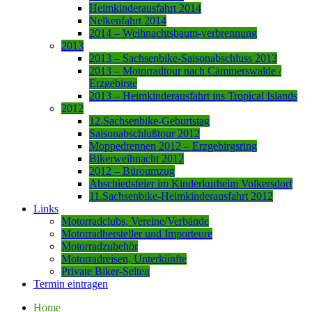
Heimkinderausfahrt 2014
Nelkenfahrt 2014
2014 – Weihnachtsbaum-verbrennung
2013
2013 – Sachsenbike-Saisonabschluss 2013
2013 – Motorradtour nach Cämmerswalde /
Erzgebirge
2013 – Heimkinderausfahrt ins Tropical Islands
2012
12.Sachsenbike-Geburtstag
Saisonabschlußtour 2012
Moppedrennen 2012 – Erzgebirgsring
Bikerweihnacht 2012
2012 – Büroumzug
Abschiedsfeier im Kinderkurheim Volkersdorf
11.Sachsenbike-Heimkinderausfahrt 2012
Links
Motorradclubs, Vereine/Verbände
Motorradhersteller und Importeure
Motorradzubehör
Motorradreisen, Unterkünfte
Private Biker-Seiten
Termin eintragen
Home