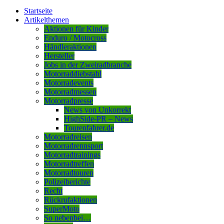
Startseite
Artikelthemen
Aktionen für Kinder
Enduro / Motocross
Händleraktionen
Hersteller
Jobs in der Zweiradbranche
Motorraddiebstahl
Motorradevents
Motorradmessen
Motorradpresse
News von Unkorrekt
HighSide-PR – News
Tourenfahrer.de
Motorradreisen
Motorradrennsport
Motorradtrainings
Motorradtreffen
Motorradtouren
Polizeiberichte
Recht
Rückrufaktionen
SuperMoto
So nebenbei…