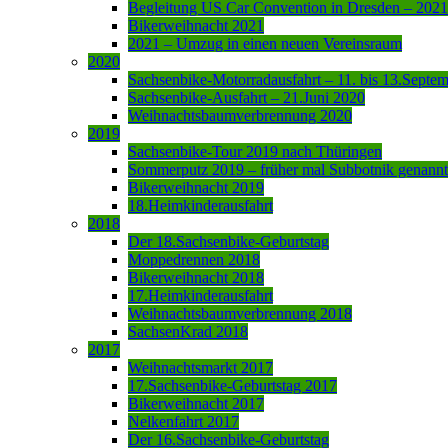
Begleitung US Car Convention in Dresden – 2021
Bikerweihnacht 2021
2021 – Umzug in einen neuen Vereinsraum
2020
Sachsenbike-Motorradausfahrt – 11. bis 13.Septe
Sachsenbike-Ausfahrt – 21.Juni 2020
Weihnachtsbaumverbrennung 2020
2019
Sachsenbike-Tour 2019 nach Thüringen
Sommerputz 2019 – früher mal Subbotnik genannt
Bikerweihnacht 2019
18.Heimkinderausfahrt
2018
Der 18.Sachsenbike-Geburtstag
Moppedrennen 2018
Bikerweihnacht 2018
17.Heimkinderausfahrt
Weihnachtsbaumverbrennung 2018
SachsenKrad 2018
2017
Weihnachtsmarkt 2017
17.Sachsenbike-Geburtstag 2017
Bikerweihnacht 2017
Nelkenfahrt 2017
Der 16.Sachsenbike-Geburtstag