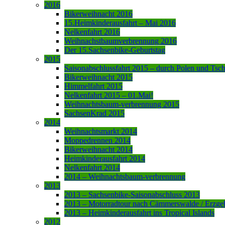
2016
Bikerweihnacht 2016
15.Heimkinderausfahrt – Mai 2016
Nelkenfahrt 2016
Weihnachstbaumverbrennung 2016
Der 15.Sachsenbike-Geburtstag
2015
Saisonabschlussfahrt 2015 – durch Polen und Tsc
Bikerweihnacht 2015
Himmelfahrt 2015
Nelkenfahrt 2015 – 01.Mai!
Weihnachtsbaum-verbrennung 2015
SachsenKrad 2015
2014
Weihnachtsmarkt 2014
Moppedrennen 2014
Bikerweihnacht 2014
Heimkinderausfahrt 2014
Nelkenfahrt 2014
2014 – Weihnachtsbaum-verbrennung
2013
2013 – Sachsenbike-Saisonabschluss 2013
2013 – Motorradtour nach Cämmerswalde / Erzge
2013 – Heimkinderausfahrt ins Tropical Islands
2012