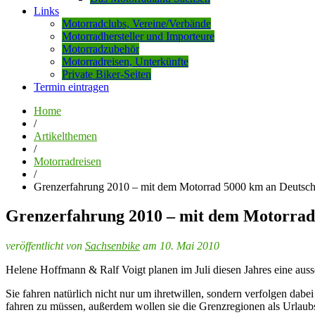
Links
Motorradclubs, Vereine/Verbände
Motorradhersteller und Importeure
Motorradzubehör
Motorradreisen, Unterkünfte
Private Biker-Seiten
Termin eintragen
Home
/
Artikelthemen
/
Motorradreisen
/
Grenzerfahrung 2010 – mit dem Motorrad 5000 km an Deutsch
Grenzerfahrung 2010 – mit dem Motorrad 
veröffentlicht von
Sachsenbike
am 10. Mai 2010
Helene Hoffmann & Ralf Voigt planen im Juli diesen Jahres eine au
Sie fahren natürlich nicht nur um ihretwillen, sondern verfolgen dab
fahren zu müssen, außerdem wollen sie die Grenzregionen als Urlaubsz