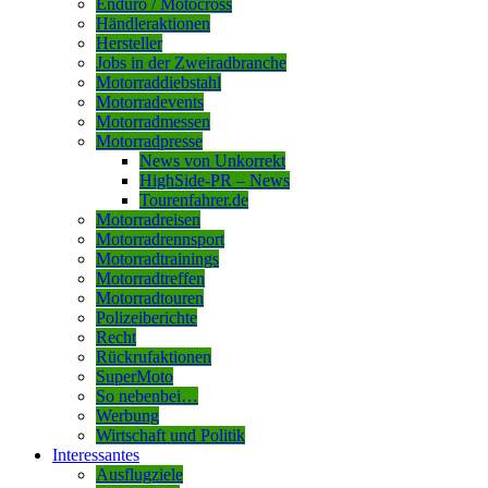
Enduro / Motocross
Händleraktionen
Hersteller
Jobs in der Zweiradbranche
Motorraddiebstahl
Motorradevents
Motorradmessen
Motorradpresse
News von Unkorrekt
HighSide-PR – News
Tourenfahrer.de
Motorradreisen
Motorradrennsport
Motorradtrainings
Motorradtreffen
Motorradtouren
Polizeiberichte
Recht
Rückrufaktionen
SuperMoto
So nebenbei…
Werbung
Wirtschaft und Politik
Interessantes
Ausflugziele