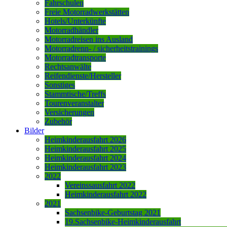
Fahrschulen
Freie Motorradwerkstätten
Hotels/Unterkünfte
Motorradhändler
Motorradreisen ins Ausland
Motorradrenn- / sicherheitstrainings
Motorradtransporte
Rechtsanwälte
Reifendienste/Hersteller
Sonstiges
Stammtische/Treffs
Tourenveranstalter
Versicherungen
Zubehör
Bilder
Heimkinderausfahrt 2026
Heimkinderausfahrt 2025
Heimkinderausfahrt 2024
Heimkinderausfahrt 2023
2022
Vereinssausfahrt 2022
Heimkinderausfahrt 2022
2021
Sachsenbike-Geburtstag 2021
19.Sachsenbike-Heimkinderausfahrt