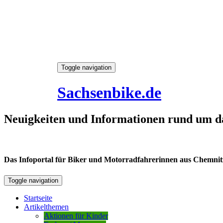
Skip
Toggle navigation
to
7. August 2026
content
Sachsenbike.de
Neuigkeiten und Informationen rund um d
Das Infoportal für Biker und Motorradfahrerinnen aus Chemnitz /
Toggle navigation
Startseite
Artikelthemen
Aktionen für Kinder