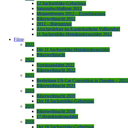
12.Sachsenbike-Geburtstag
Saisonabschlußtour 2012
Moppedrennen 2012 – Erzgebirgsring
Bikerweihnacht 2012
2012 – Büroumzug
Abschiedsfeier im Kinderkurheim Volkersdorf
11.Sachsenbike-Heimkinderausfahrt 2012
Filme
2023
Die 21.Sachsenbike-Heimkinderausfahrt
Bikerweihnacht
2022
Vereinsausfahrt 2022
Bikerweihnacht 2022
2021
Begleitung US Car Convention in Dresden – 2021
Bikerweihnacht 2021
2019
Bikerweihnacht 2019
Der 18.Sachsenbike-Geburtstag
2018
Bikerweihnacht 2018
17.Heimkinderausfahrt
2016
Der 16.Sachsenbike-Geburtstag