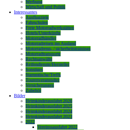
Werbung
Wirtschaft und Politik
Interessantes
Ausflugziele
Fahrschulen
Freie Motorradwerkstätten
Hotels/Unterkünfte
Motorradhändler
Motorradreisen ins Ausland
Motorradrenn- / sicherheitstrainings
Motorradtransporte
Rechtsanwälte
Reifendienste/Hersteller
Sonstiges
Stammtische/Treffs
Tourenveranstalter
Versicherungen
Zubehör
Bilder
Heimkinderausfahrt 2026
Heimkinderausfahrt 2025
Heimkinderausfahrt 2024
Heimkinderausfahrt 2023
2022
Vereinssausfahrt 2022