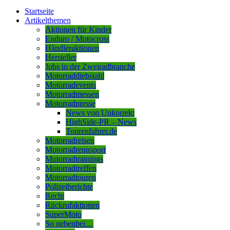
Startseite
Artikelthemen
Aktionen für Kinder
Enduro / Motocross
Händleraktionen
Hersteller
Jobs in der Zweiradbranche
Motorraddiebstahl
Motorradevents
Motorradmessen
Motorradpresse
News von Unkorrekt
HighSide-PR – News
Tourenfahrer.de
Motorradreisen
Motorradrennsport
Motorradtrainings
Motorradtreffen
Motorradtouren
Polizeiberichte
Recht
Rückrufaktionen
SuperMoto
So nebenbei…