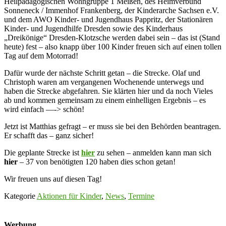
Heilpädagogischen Wohngruppe 1 Meißen, des Heimverbund
Sonneneck / Immenhof Frankenberg, der Kinderarche Sachsen e.V.
und dem AWO Kinder- und Jugendhaus Pappritz, der Stationären
Kinder- und Jugendhilfe Dresden sowie des Kinderhaus
„Dreikönige“ Dresden-Klotzsche werden dabei sein – das ist (Stand
heute) fest – also knapp über 100 Kinder freuen sich auf einen tollen
Tag auf dem Motorrad!
Dafür wurde der nächste Schritt getan – die Strecke. Olaf und
Christoph waren am vergangenen Wochenende unterwegs und
haben die Strecke abgefahren. Sie klärten hier und da noch Vieles
ab und kommen gemeinsam zu einem einhelligen Ergebnis – es
wird einfach —-> schön!
Jetzt ist Matthias gefragt – er muss sie bei den Behörden beantragen.
Er schafft das – ganz sicher!
Die geplante Strecke ist
hier
zu sehen – anmelden kann man sich
hier
– 37 von benötigten 120 haben dies schon getan!
Wir freuen uns auf diesen Tag!
Kategorie
Aktionen für Kinder
,
News
,
Termine
Werbung