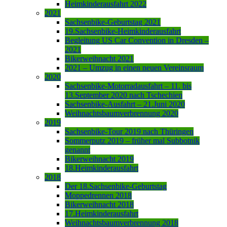
Heimkinderausfahrt 2022
2021
Sachsenbike-Geburtstag 2021
19.Sachsenbike-Heimkinderausfahrt
Begleitung US Car Convention in Dresden –
2021
Bikerweihnacht 2021
2021 – Umzug in einen neuen Vereinsraum
2020
Sachsenbike-Motorradausfahrt – 11. bis
13.September 2020 nach Tschechien
Sachsenbike-Ausfahrt – 21.Juni 2020
Weihnachtsbaumverbrennung 2020
2019
Sachsenbike-Tour 2019 nach Thüringen
Sommerputz 2019 – früher mal Subbotnik
genannt
Bikerweihnacht 2019
18.Heimkinderausfahrt
2018
Der 18.Sachsenbike-Geburtstag
Moppedrennen 2018
Bikerweihnacht 2018
17.Heimkinderausfahrt
Weihnachtsbaumverbrennung 2018