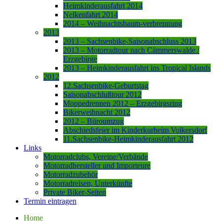
Heimkinderausfahrt 2014
Nelkenfahrt 2014
2014 – Weihnachtsbaum-verbrennung
2013
2013 – Sachsenbike-Saisonabschluss 2013
2013 – Motorradtour nach Cämmerswalde /
Erzgebirge
2013 – Heimkinderausfahrt ins Tropical Islands
2012
12.Sachsenbike-Geburtstag
Saisonabschlußtour 2012
Moppedrennen 2012 – Erzgebirgsring
Bikerweihnacht 2012
2012 – Büroumzug
Abschiedsfeier im Kinderkurheim Volkersdorf
11.Sachsenbike-Heimkinderausfahrt 2012
Links
Motorradclubs, Vereine/Verbände
Motorradhersteller und Importeure
Motorradzubehör
Motorradreisen, Unterkünfte
Private Biker-Seiten
Termin eintragen
Home