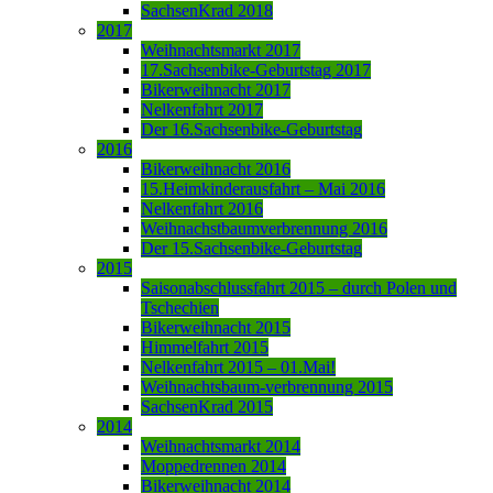
SachsenKrad 2018
2017
Weihnachtsmarkt 2017
17.Sachsenbike-Geburtstag 2017
Bikerweihnacht 2017
Nelkenfahrt 2017
Der 16.Sachsenbike-Geburtstag
2016
Bikerweihnacht 2016
15.Heimkinderausfahrt – Mai 2016
Nelkenfahrt 2016
Weihnachstbaumverbrennung 2016
Der 15.Sachsenbike-Geburtstag
2015
Saisonabschlussfahrt 2015 – durch Polen und
Tschechien
Bikerweihnacht 2015
Himmelfahrt 2015
Nelkenfahrt 2015 – 01.Mai!
Weihnachtsbaum-verbrennung 2015
SachsenKrad 2015
2014
Weihnachtsmarkt 2014
Moppedrennen 2014
Bikerweihnacht 2014