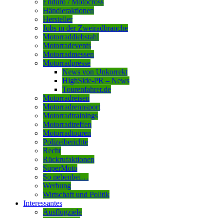
Enduro / Motocross
Händleraktionen
Hersteller
Jobs in der Zweiradbranche
Motorraddiebstahl
Motorradevents
Motorradmessen
Motorradpresse
News von Unkorrekt
HighSide-PR – News
Tourenfahrer.de
Motorradreisen
Motorradrennsport
Motorradtrainings
Motorradtreffen
Motorradtouren
Polizeiberichte
Recht
Rückrufaktionen
SuperMoto
So nebenbei…
Werbung
Wirtschaft und Politik
Interessantes
Ausflugziele