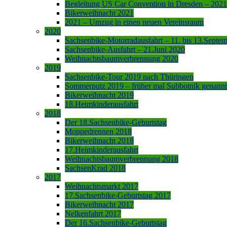
Begleitung US Car Convention in Dresden – 2021
Bikerweihnacht 2021
2021 – Umzug in einen neuen Vereinsraum
2020
Sachsenbike-Motorradausfahrt – 11. bis 13.Septe
Sachsenbike-Ausfahrt – 21.Juni 2020
Weihnachtsbaumverbrennung 2020
2019
Sachsenbike-Tour 2019 nach Thüringen
Sommerputz 2019 – früher mal Subbotnik genannt
Bikerweihnacht 2019
18.Heimkinderausfahrt
2018
Der 18.Sachsenbike-Geburtstag
Moppedrennen 2018
Bikerweihnacht 2018
17.Heimkinderausfahrt
Weihnachtsbaumverbrennung 2018
SachsenKrad 2018
2017
Weihnachtsmarkt 2017
17.Sachsenbike-Geburtstag 2017
Bikerweihnacht 2017
Nelkenfahrt 2017
Der 16.Sachsenbike-Geburtstag