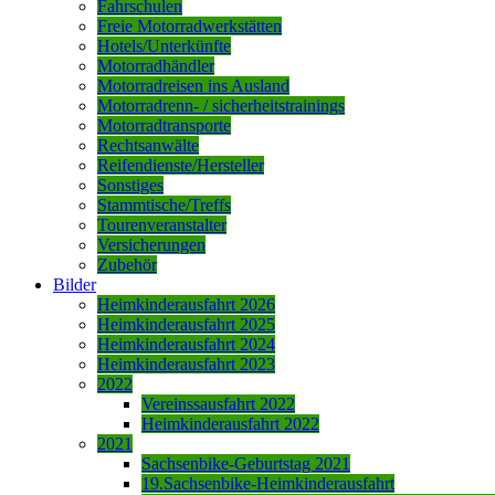
Fahrschulen
Freie Motorradwerkstätten
Hotels/Unterkünfte
Motorradhändler
Motorradreisen ins Ausland
Motorradrenn- / sicherheitstrainings
Motorradtransporte
Rechtsanwälte
Reifendienste/Hersteller
Sonstiges
Stammtische/Treffs
Tourenveranstalter
Versicherungen
Zubehör
Bilder
Heimkinderausfahrt 2026
Heimkinderausfahrt 2025
Heimkinderausfahrt 2024
Heimkinderausfahrt 2023
2022
Vereinssausfahrt 2022
Heimkinderausfahrt 2022
2021
Sachsenbike-Geburtstag 2021
19.Sachsenbike-Heimkinderausfahrt