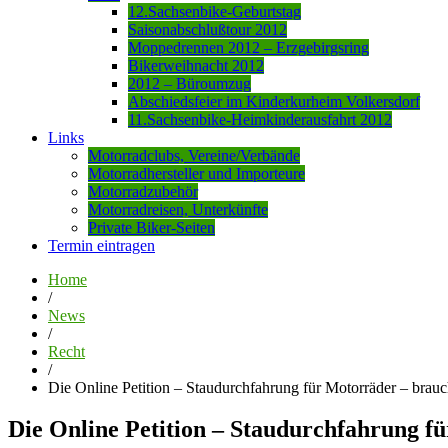
12.Sachsenbike-Geburtstag
Saisonabschlußtour 2012
Moppedrennen 2012 – Erzgebirgsring
Bikerweihnacht 2012
2012 – Büroumzug
Abschiedsfeier im Kinderkurheim Volkersdorf
11.Sachsenbike-Heimkinderausfahrt 2012
Links
Motorradclubs, Vereine/Verbände
Motorradhersteller und Importeure
Motorradzubehör
Motorradreisen, Unterkünfte
Private Biker-Seiten
Termin eintragen
Home
/
News
/
Recht
/
Die Online Petition – Staudurchfahrung für Motorräder – brauc
Die Online Petition – Staudurchfahrung f