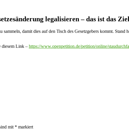
esänderung legalisieren – das ist das Ziel
u sammeln, damit dies auf den Tisch des Gesetzgebers kommt. Stand heu
ge diesem Link –
https://www.openpetition.de/petition/online/staudurch
sind mit
*
markiert