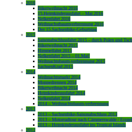
2016
Bikerweihnacht 2016
15.Heimkinderausfahrt – Mai 2016
Nelkenfahrt 2016
Weihnachstbaumverbrennung 2016
Der 15.Sachsenbike-Geburtstag
2015
Saisonabschlussfahrt 2015 – durch Polen und Tsc
Bikerweihnacht 2015
Himmelfahrt 2015
Nelkenfahrt 2015 – 01.Mai!
Weihnachtsbaum-verbrennung 2015
SachsenKrad 2015
2014
Weihnachtsmarkt 2014
Moppedrennen 2014
Bikerweihnacht 2014
Heimkinderausfahrt 2014
Nelkenfahrt 2014
2014 – Weihnachtsbaum-verbrennung
2013
2013 – Sachsenbike-Saisonabschluss 2013
2013 – Motorradtour nach Cämmerswalde / Erzge
2013 – Heimkinderausfahrt ins Tropical Islands
2012