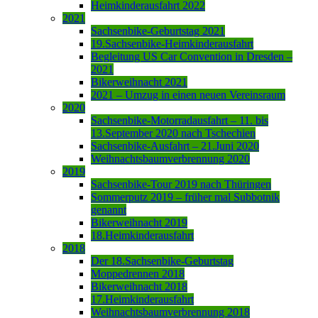
Heimkinderausfahrt 2022
2021
Sachsenbike-Geburtstag 2021
19.Sachsenbike-Heimkinderausfahrt
Begleitung US Car Convention in Dresden –
2021
Bikerweihnacht 2021
2021 – Umzug in einen neuen Vereinsraum
2020
Sachsenbike-Motorradausfahrt – 11. bis
13.September 2020 nach Tschechien
Sachsenbike-Ausfahrt – 21.Juni 2020
Weihnachtsbaumverbrennung 2020
2019
Sachsenbike-Tour 2019 nach Thüringen
Sommerputz 2019 – früher mal Subbotnik
genannt
Bikerweihnacht 2019
18.Heimkinderausfahrt
2018
Der 18.Sachsenbike-Geburtstag
Moppedrennen 2018
Bikerweihnacht 2018
17.Heimkinderausfahrt
Weihnachtsbaumverbrennung 2018