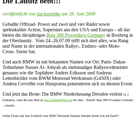
Die Lausitz bebt!!!
veröffentlicht von
Sachsenbike
am 28. Juni 2009
Geballte Offroad- Power auf zwei und vier Räder sowie
spektakuläre Action, Superstars aus den USA und Europa – all das
bieten die diesjährigen
Baja 300 Powerdays Germany
in Boxberg in
der Oberlausitz. Vom 24.-26.07.09 trifft sich dort alles, was Rang
und Name in der internationalen Rallye-, Enduro- oder Moto-
Cross- Szene hat.
Und auch BMW ist mit bekannten Namen vor Ort: Paris- Dakar-
Teilnehmer Nasser Al- Attiyah als mehrmaliger Rallyeweltmeister
genauso wie die Topfahrer Anders Eriksson und Andreas
Lettenbichler vom BWM Motorrad Werksteam (G450X) oder
Andrea Cervellin von Husqvarna präsentieren sich zu diesem Event.
Und jetzt das Beste: Die BMW Niederlassung Dresden verlost
5x 2
Freikarten, wenn Ihr eine Mail an
jens.friedrich@bmw.de
mit dem – Betreff:
Baja 300 Powerdays Germany
– schreibt…
Stefan Fricke und Jens Friedrich vom BMW Motorrad Zentrum Dresden freuen sich auf Euch!!!