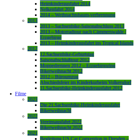
Heimkinderausfahrt 2014
Nelkenfahrt 2014
2014 – Weihnachtsbaum-verbrennung
2013
2013 – Sachsenbike-Saisonabschluss 2013
2013 – Motorradtour nach Cämmerswalde /
Erzgebirge
2013 – Heimkinderausfahrt ins Tropical Islands
2012
12.Sachsenbike-Geburtstag
Saisonabschlußtour 2012
Moppedrennen 2012 – Erzgebirgsring
Bikerweihnacht 2012
2012 – Büroumzug
Abschiedsfeier im Kinderkurheim Volkersdorf
11.Sachsenbike-Heimkinderausfahrt 2012
Filme
2023
Die 21.Sachsenbike-Heimkinderausfahrt
Bikerweihnacht
2022
Vereinsausfahrt 2022
Bikerweihnacht 2022
2021
Begleitung US Car Convention in Dresden –