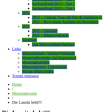
SachsenKrad 2013 – Tag 2
SachsenKrad 2013 – Tag 3
2012
2012 – 1.kleine Tour mit Fire & Spielberg jr.
2011 – Roys letzte Ausfahrt im November
2011
2011 – Eierfahrt
2011 – Bikerweihnacht
Sonstiges
Das Motorradland Sachsen
Links
Motorradclubs, Vereine/Verbände
Motorradhersteller und Importeure
Motorradzubehör
Motorradreisen, Unterkünfte
Private Biker-Seiten
Termin eintragen
Home
/
Motorradevents
/
Die Lausitz bebt!!!