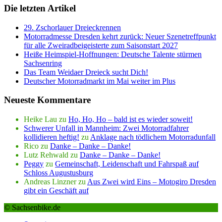
Die letzten Artikel
29. Zschorlauer Dreieckrennen
Motorradmesse Dresden kehrt zurück: Neuer Szenetreffpunkt
für alle Zweiradbeigeisterte zum Saisonstart 2027
Heiße Heimspiel-Hoffnungen: Deutsche Talente stürmen
Sachsenring
Das Team Weidaer Dreieck sucht Dich!
Deutscher Motorradmarkt im Mai weiter im Plus
Neueste Kommentare
Heike Lau
zu
Ho, Ho, Ho – bald ist es wieder soweit!
Schwerer Unfall in Mannheim: Zwei Motorradfahrer
kollidieren heftig!
zu
Anklage nach tödlichem Motorradunfall
Rico
zu
Danke – Danke – Danke!
Lutz Rehwald
zu
Danke – Danke – Danke!
Peggy
zu
Gemeinschaft, Leidenschaft und Fahrspaß auf
Schloss Augustusburg
Andreas Linzner
zu
Aus Zwei wird Eins – Motogiro Dresden
gibt ein Geschäft auf
© Sachsenbike.de