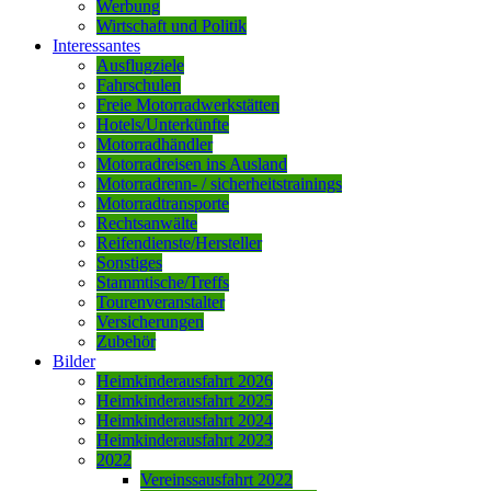
Werbung
Wirtschaft und Politik
Interessantes
Ausflugziele
Fahrschulen
Freie Motorradwerkstätten
Hotels/Unterkünfte
Motorradhändler
Motorradreisen ins Ausland
Motorradrenn- / sicherheitstrainings
Motorradtransporte
Rechtsanwälte
Reifendienste/Hersteller
Sonstiges
Stammtische/Treffs
Tourenveranstalter
Versicherungen
Zubehör
Bilder
Heimkinderausfahrt 2026
Heimkinderausfahrt 2025
Heimkinderausfahrt 2024
Heimkinderausfahrt 2023
2022
Vereinssausfahrt 2022