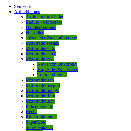
Startseite
Artikelthemen
Aktionen für Kinder
Enduro / Motocross
Händleraktionen
Hersteller
Jobs in der Zweiradbranche
Motorraddiebstahl
Motorradevents
Motorradmessen
Motorradpresse
News von Unkorrekt
HighSide-PR – News
Tourenfahrer.de
Motorradreisen
Motorradrennsport
Motorradtrainings
Motorradtreffen
Motorradtouren
Polizeiberichte
Recht
Rückrufaktionen
SuperMoto
So nebenbei…