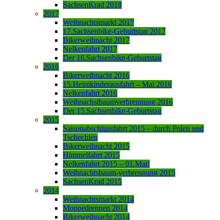
SachsenKrad 2018
2017
Weihnachtsmarkt 2017
17.Sachsenbike-Geburtstag 2017
Bikerweihnacht 2017
Nelkenfahrt 2017
Der 16.Sachsenbike-Geburtstag
2016
Bikerweihnacht 2016
15.Heimkinderausfahrt – Mai 2016
Nelkenfahrt 2016
Weihnachstbaumverbrennung 2016
Der 15.Sachsenbike-Geburtstag
2015
Saisonabschlussfahrt 2015 – durch Polen und
Tschechien
Bikerweihnacht 2015
Himmelfahrt 2015
Nelkenfahrt 2015 – 01.Mai!
Weihnachtsbaum-verbrennung 2015
SachsenKrad 2015
2014
Weihnachtsmarkt 2014
Moppedrennen 2014
Bikerweihnacht 2014