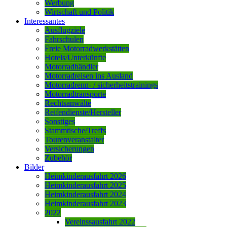
Werbung
Wirtschaft und Politik
Interessantes
Ausflugziele
Fahrschulen
Freie Motorradwerkstätten
Hotels/Unterkünfte
Motorradhändler
Motorradreisen ins Ausland
Motorradrenn- / sicherheitstrainings
Motorradtransporte
Rechtsanwälte
Reifendienste/Hersteller
Sonstiges
Stammtische/Treffs
Tourenveranstalter
Versicherungen
Zubehör
Bilder
Heimkinderausfahrt 2026
Heimkinderausfahrt 2025
Heimkinderausfahrt 2024
Heimkinderausfahrt 2023
2022
Vereinssausfahrt 2022