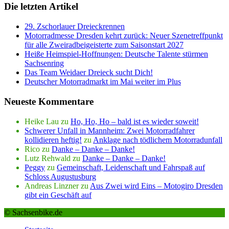
Die letzten Artikel
29. Zschorlauer Dreieckrennen
Motorradmesse Dresden kehrt zurück: Neuer Szenetreffpunkt
für alle Zweiradbeigeisterte zum Saisonstart 2027
Heiße Heimspiel-Hoffnungen: Deutsche Talente stürmen
Sachsenring
Das Team Weidaer Dreieck sucht Dich!
Deutscher Motorradmarkt im Mai weiter im Plus
Neueste Kommentare
Heike Lau
zu
Ho, Ho, Ho – bald ist es wieder soweit!
Schwerer Unfall in Mannheim: Zwei Motorradfahrer
kollidieren heftig!
zu
Anklage nach tödlichem Motorradunfall
Rico
zu
Danke – Danke – Danke!
Lutz Rehwald
zu
Danke – Danke – Danke!
Peggy
zu
Gemeinschaft, Leidenschaft und Fahrspaß auf
Schloss Augustusburg
Andreas Linzner
zu
Aus Zwei wird Eins – Motogiro Dresden
gibt ein Geschäft auf
© Sachsenbike.de