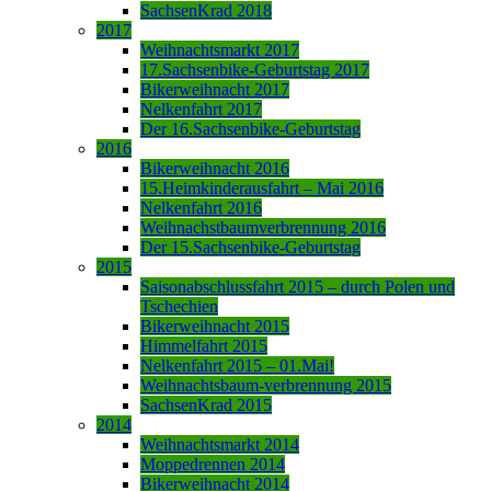
SachsenKrad 2018
2017
Weihnachtsmarkt 2017
17.Sachsenbike-Geburtstag 2017
Bikerweihnacht 2017
Nelkenfahrt 2017
Der 16.Sachsenbike-Geburtstag
2016
Bikerweihnacht 2016
15.Heimkinderausfahrt – Mai 2016
Nelkenfahrt 2016
Weihnachstbaumverbrennung 2016
Der 15.Sachsenbike-Geburtstag
2015
Saisonabschlussfahrt 2015 – durch Polen und
Tschechien
Bikerweihnacht 2015
Himmelfahrt 2015
Nelkenfahrt 2015 – 01.Mai!
Weihnachtsbaum-verbrennung 2015
SachsenKrad 2015
2014
Weihnachtsmarkt 2014
Moppedrennen 2014
Bikerweihnacht 2014