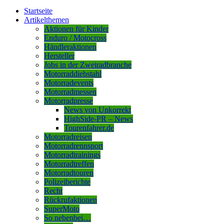
Startseite
Artikelthemen
Aktionen für Kinder
Enduro / Motocross
Händleraktionen
Hersteller
Jobs in der Zweiradbranche
Motorraddiebstahl
Motorradevents
Motorradmessen
Motorradpresse
News von Unkorrekt
HighSide-PR – News
Tourenfahrer.de
Motorradreisen
Motorradrennsport
Motorradtrainings
Motorradtreffen
Motorradtouren
Polizeiberichte
Recht
Rückrufaktionen
SuperMoto
So nebenbei…