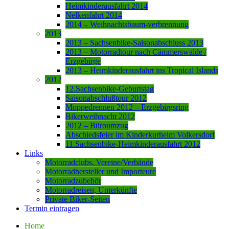
Heimkinderausfahrt 2014
Nelkenfahrt 2014
2014 – Weihnachtsbaum-verbrennung
2013
2013 – Sachsenbike-Saisonabschluss 2013
2013 – Motorradtour nach Cämmerswalde /
Erzgebirge
2013 – Heimkinderausfahrt ins Tropical Islands
2012
12.Sachsenbike-Geburtstag
Saisonabschlußtour 2012
Moppedrennen 2012 – Erzgebirgsring
Bikerweihnacht 2012
2012 – Büroumzug
Abschiedsfeier im Kinderkurheim Volkersdorf
11.Sachsenbike-Heimkinderausfahrt 2012
Links
Motorradclubs, Vereine/Verbände
Motorradhersteller und Importeure
Motorradzubehör
Motorradreisen, Unterkünfte
Private Biker-Seiten
Termin eintragen
Home