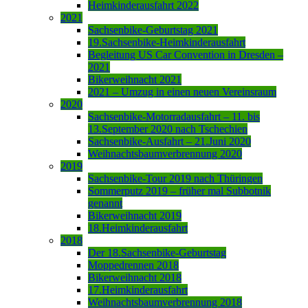
Heimkinderausfahrt 2022
2021
Sachsenbike-Geburtstag 2021
19.Sachsenbike-Heimkinderausfahrt
Begleitung US Car Convention in Dresden –
2021
Bikerweihnacht 2021
2021 – Umzug in einen neuen Vereinsraum
2020
Sachsenbike-Motorradausfahrt – 11. bis
13.September 2020 nach Tschechien
Sachsenbike-Ausfahrt – 21.Juni 2020
Weihnachtsbaumverbrennung 2020
2019
Sachsenbike-Tour 2019 nach Thüringen
Sommerputz 2019 – früher mal Subbotnik
genannt
Bikerweihnacht 2019
18.Heimkinderausfahrt
2018
Der 18.Sachsenbike-Geburtstag
Moppedrennen 2018
Bikerweihnacht 2018
17.Heimkinderausfahrt
Weihnachtsbaumverbrennung 2018