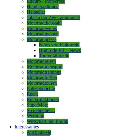
Enduro / Motocross
Händleraktionen
Hersteller
Jobs in der Zweiradbranche
Motorraddiebstahl
Motorradevents
Motorradmessen
Motorradpresse
News von Unkorrekt
HighSide-PR – News
Tourenfahrer.de
Motorradreisen
Motorradrennsport
Motorradtrainings
Motorradtreffen
Motorradtouren
Polizeiberichte
Recht
Rückrufaktionen
SuperMoto
So nebenbei…
Werbung
Wirtschaft und Politik
Interessantes
Ausflugziele