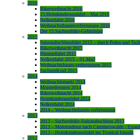
2016
Bikerweihnacht 2016
15.Heimkinderausfahrt – Mai 2016
Nelkenfahrt 2016
Weihnachstbaumverbrennung 2016
Der 15.Sachsenbike-Geburtstag
2015
Saisonabschlussfahrt 2015 – durch Polen und Tsc
Bikerweihnacht 2015
Himmelfahrt 2015
Nelkenfahrt 2015 – 01.Mai!
Weihnachtsbaum-verbrennung 2015
SachsenKrad 2015
2014
Weihnachtsmarkt 2014
Moppedrennen 2014
Bikerweihnacht 2014
Heimkinderausfahrt 2014
Nelkenfahrt 2014
2014 – Weihnachtsbaum-verbrennung
2013
2013 – Sachsenbike-Saisonabschluss 2013
2013 – Motorradtour nach Cämmerswalde / Erzge
2013 – Heimkinderausfahrt ins Tropical Islands
2012