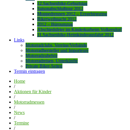
12.Sachsenbike-Geburtstag
Saisonabschlußtour 2012
Moppedrennen 2012 – Erzgebirgsring
Bikerweihnacht 2012
2012 – Büroumzug
Abschiedsfeier im Kinderkurheim Volkersdorf
11.Sachsenbike-Heimkinderausfahrt 2012
Links
Motorradclubs, Vereine/Verbände
Motorradhersteller und Importeure
Motorradzubehör
Motorradreisen, Unterkünfte
Private Biker-Seiten
Termin eintragen
Home
/
Aktionen für Kinder
/
Motorradmessen
/
News
/
Termine
/