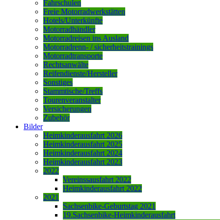
Fahrschulen
Freie Motorradwerkstätten
Hotels/Unterkünfte
Motorradhändler
Motorradreisen ins Ausland
Motorradrenn- / sicherheitstrainings
Motorradtransporte
Rechtsanwälte
Reifendienste/Hersteller
Sonstiges
Stammtische/Treffs
Tourenveranstalter
Versicherungen
Zubehör
Bilder
Heimkinderausfahrt 2026
Heimkinderausfahrt 2025
Heimkinderausfahrt 2024
Heimkinderausfahrt 2023
2022
Vereinssausfahrt 2022
Heimkinderausfahrt 2022
2021
Sachsenbike-Geburtstag 2021
19.Sachsenbike-Heimkinderausfahrt