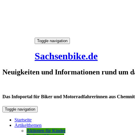
Skip
Toggle navigation
to
8. August 2026
content
Sachsenbike.de
Neuigkeiten und Informationen rund um d
Das Infoportal für Biker und Motorradfahrerinnen aus Chemnitz /
Toggle navigation
Startseite
Artikelthemen
Aktionen für Kinder