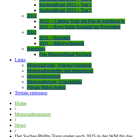
SachsenKrad 2013 – Tag 2
SachsenKrad 2013 – Tag 3
2012
2012 – 1.kleine Tour mit Fire & Spielberg jr.
2011 – Roys letzte Ausfahrt im November
2011
2011 – Eierfahrt
2011 – Bikerweihnacht
Sonstiges
Das Motorradland Sachsen
Links
Motorradclubs, Vereine/Verbände
Motorradhersteller und Importeure
Motorradzubehör
Motorradreisen, Unterkünfte
Private Biker-Seiten
Termin eintragen
Home
/
Motorradrennsport
/
News
/
Der Sachse Phillip Tonn startet auch 2025 in der WM für das