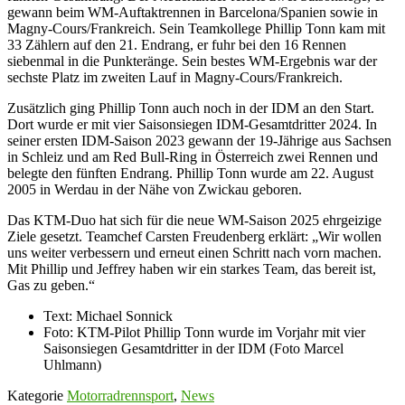
gewann beim WM-Auftaktrennen in Barcelona/Spanien sowie in
Magny-Cours/Frankreich. Sein Teamkollege Phillip Tonn kam mit
33 Zählern auf den 21. Endrang, er fuhr bei den 16 Rennen
siebenmal in die Punkteränge. Sein bestes WM-Ergebnis war der
sechste Platz im zweiten Lauf in Magny-Cours/Frankreich.
Zusätzlich ging Phillip Tonn auch noch in der IDM an den Start.
Dort wurde er mit vier Saisonsiegen IDM-Gesamtdritter 2024. In
seiner ersten IDM-Saison 2023 gewann der 19-Jährige aus Sachsen
in Schleiz und am Red Bull-Ring in Österreich zwei Rennen und
belegte den fünften Endrang. Phillip Tonn wurde am 22. August
2005 in Werdau in der Nähe von Zwickau geboren.
Das KTM-Duo hat sich für die neue WM-Saison 2025 ehrgeizige
Ziele gesetzt. Teamchef Carsten Freudenberg erklärt: „Wir wollen
uns weiter verbessern und erneut einen Schritt nach vorn machen.
Mit Phillip und Jeffrey haben wir ein starkes Team, das bereit ist,
Gas zu geben.“
Text: Michael Sonnick
Foto: KTM-Pilot Phillip Tonn wurde im Vorjahr mit vier
Saisonsiegen Gesamtdritter in der IDM (Foto Marcel
Uhlmann)
Kategorie
Motorradrennsport
,
News