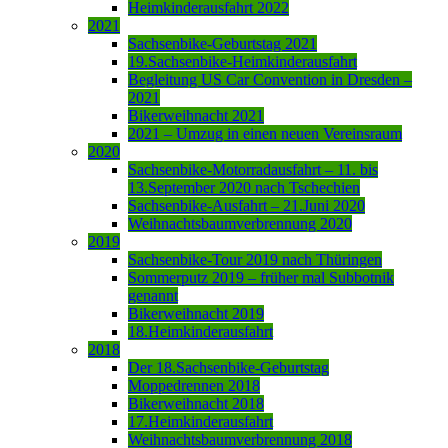
Heimkinderausfahrt 2022
2021
Sachsenbike-Geburtstag 2021
19.Sachsenbike-Heimkinderausfahrt
Begleitung US Car Convention in Dresden –
2021
Bikerweihnacht 2021
2021 – Umzug in einen neuen Vereinsraum
2020
Sachsenbike-Motorradausfahrt – 11. bis
13.September 2020 nach Tschechien
Sachsenbike-Ausfahrt – 21.Juni 2020
Weihnachtsbaumverbrennung 2020
2019
Sachsenbike-Tour 2019 nach Thüringen
Sommerputz 2019 – früher mal Subbotnik
genannt
Bikerweihnacht 2019
18.Heimkinderausfahrt
2018
Der 18.Sachsenbike-Geburtstag
Moppedrennen 2018
Bikerweihnacht 2018
17.Heimkinderausfahrt
Weihnachtsbaumverbrennung 2018