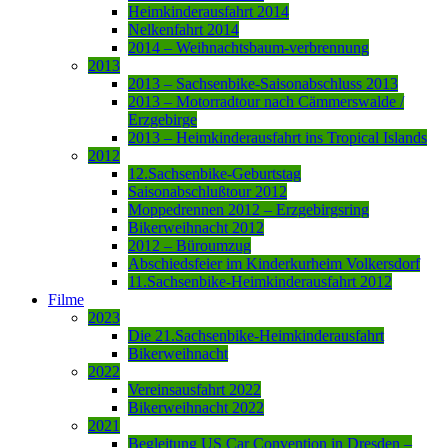
Heimkinderausfahrt 2014
Nelkenfahrt 2014
2014 – Weihnachtsbaum-verbrennung
2013
2013 – Sachsenbike-Saisonabschluss 2013
2013 – Motorradtour nach Cämmerswalde /
Erzgebirge
2013 – Heimkinderausfahrt ins Tropical Islands
2012
12.Sachsenbike-Geburtstag
Saisonabschlußtour 2012
Moppedrennen 2012 – Erzgebirgsring
Bikerweihnacht 2012
2012 – Büroumzug
Abschiedsfeier im Kinderkurheim Volkersdorf
11.Sachsenbike-Heimkinderausfahrt 2012
Filme
2023
Die 21.Sachsenbike-Heimkinderausfahrt
Bikerweihnacht
2022
Vereinsausfahrt 2022
Bikerweihnacht 2022
2021
Begleitung US Car Convention in Dresden –