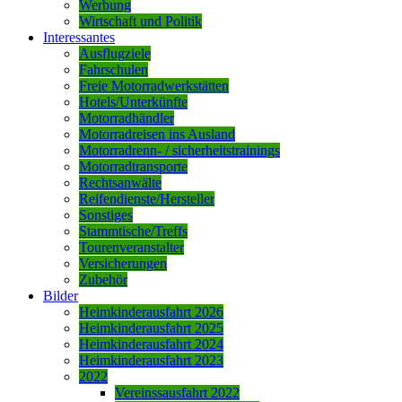
Werbung
Wirtschaft und Politik
Interessantes
Ausflugziele
Fahrschulen
Freie Motorradwerkstätten
Hotels/Unterkünfte
Motorradhändler
Motorradreisen ins Ausland
Motorradrenn- / sicherheitstrainings
Motorradtransporte
Rechtsanwälte
Reifendienste/Hersteller
Sonstiges
Stammtische/Treffs
Tourenveranstalter
Versicherungen
Zubehör
Bilder
Heimkinderausfahrt 2026
Heimkinderausfahrt 2025
Heimkinderausfahrt 2024
Heimkinderausfahrt 2023
2022
Vereinssausfahrt 2022