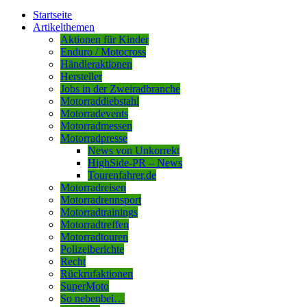
Startseite
Artikelthemen
Aktionen für Kinder
Enduro / Motocross
Händleraktionen
Hersteller
Jobs in der Zweiradbranche
Motorraddiebstahl
Motorradevents
Motorradmessen
Motorradpresse
News von Unkorrekt
HighSide-PR – News
Tourenfahrer.de
Motorradreisen
Motorradrennsport
Motorradtrainings
Motorradtreffen
Motorradtouren
Polizeiberichte
Recht
Rückrufaktionen
SuperMoto
So nebenbei…