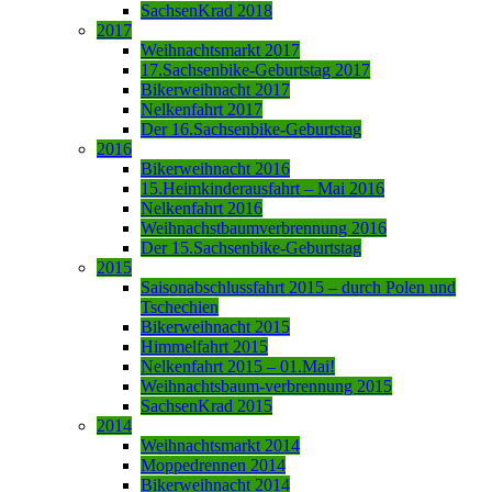
SachsenKrad 2018
2017
Weihnachtsmarkt 2017
17.Sachsenbike-Geburtstag 2017
Bikerweihnacht 2017
Nelkenfahrt 2017
Der 16.Sachsenbike-Geburtstag
2016
Bikerweihnacht 2016
15.Heimkinderausfahrt – Mai 2016
Nelkenfahrt 2016
Weihnachstbaumverbrennung 2016
Der 15.Sachsenbike-Geburtstag
2015
Saisonabschlussfahrt 2015 – durch Polen und
Tschechien
Bikerweihnacht 2015
Himmelfahrt 2015
Nelkenfahrt 2015 – 01.Mai!
Weihnachtsbaum-verbrennung 2015
SachsenKrad 2015
2014
Weihnachtsmarkt 2014
Moppedrennen 2014
Bikerweihnacht 2014