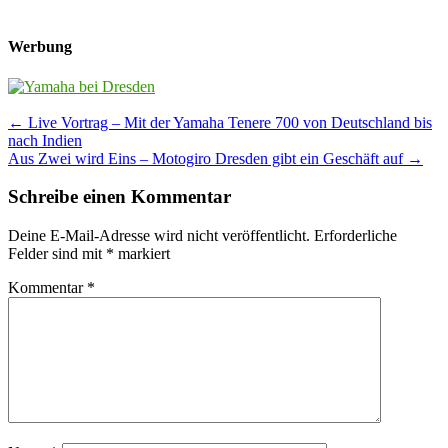
Werbung
Post
←
Live Vortrag – Mit der Yamaha Tenere 700 von Deutschland bis
nach Indien
navigation
Aus Zwei wird Eins – Motogiro Dresden gibt ein Geschäft auf
→
Schreibe einen Kommentar
Deine E-Mail-Adresse wird nicht veröffentlicht.
Erforderliche
Felder sind mit
*
markiert
Kommentar
*