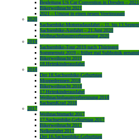
Begleitung US Car Convention in Dresden – 2021
Bikerweihnacht 2021
2021 – Umzug in einen neuen Vereinsraum
2020
Sachsenbike-Motorradausfahrt – 11. bis 13.Septe
Sachsenbike-Ausfahrt – 21.Juni 2020
Weihnachtsbaumverbrennung 2020
2019
Sachsenbike-Tour 2019 nach Thüringen
Sommerputz 2019 – früher mal Subbotnik genannt
Bikerweihnacht 2019
18.Heimkinderausfahrt
2018
Der 18.Sachsenbike-Geburtstag
Moppedrennen 2018
Bikerweihnacht 2018
17.Heimkinderausfahrt
Weihnachtsbaumverbrennung 2018
SachsenKrad 2018
2017
Weihnachtsmarkt 2017
17.Sachsenbike-Geburtstag 2017
Bikerweihnacht 2017
Nelkenfahrt 2017
Der 16.Sachsenbike-Geburtstag