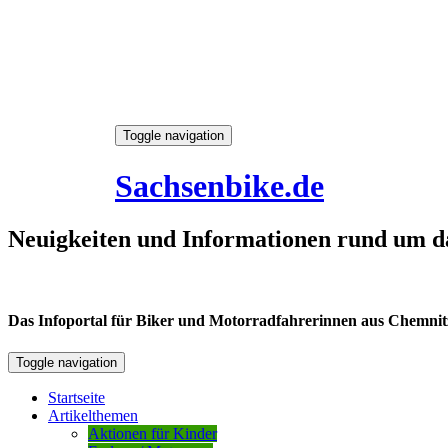
Skip
Toggle navigation
to
7. August 2026
content
Sachsenbike.de
Neuigkeiten und Informationen rund um d
Das Infoportal für Biker und Motorradfahrerinnen aus Chemnitz /
Toggle navigation
Startseite
Artikelthemen
Aktionen für Kinder