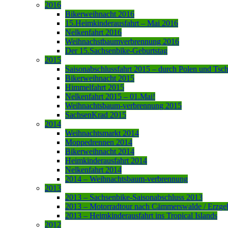
2016
Bikerweihnacht 2016
15.Heimkinderausfahrt – Mai 2016
Nelkenfahrt 2016
Weihnachstbaumverbrennung 2016
Der 15.Sachsenbike-Geburtstag
2015
Saisonabschlussfahrt 2015 – durch Polen und Tsc
Bikerweihnacht 2015
Himmelfahrt 2015
Nelkenfahrt 2015 – 01.Mai!
Weihnachtsbaum-verbrennung 2015
SachsenKrad 2015
2014
Weihnachtsmarkt 2014
Moppedrennen 2014
Bikerweihnacht 2014
Heimkinderausfahrt 2014
Nelkenfahrt 2014
2014 – Weihnachtsbaum-verbrennung
2013
2013 – Sachsenbike-Saisonabschluss 2013
2013 – Motorradtour nach Cämmerswalde / Erzge
2013 – Heimkinderausfahrt ins Tropical Islands
2012