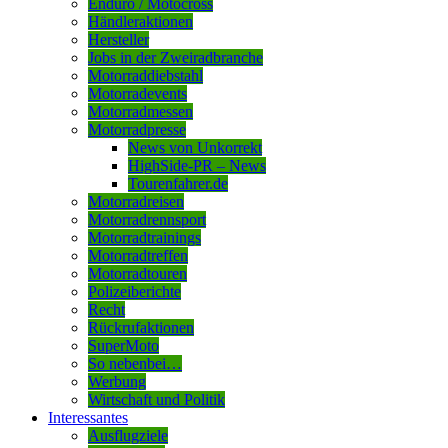
Enduro / Motocross
Händleraktionen
Hersteller
Jobs in der Zweiradbranche
Motorraddiebstahl
Motorradevents
Motorradmessen
Motorradpresse
News von Unkorrekt
HighSide-PR – News
Tourenfahrer.de
Motorradreisen
Motorradrennsport
Motorradtrainings
Motorradtreffen
Motorradtouren
Polizeiberichte
Recht
Rückrufaktionen
SuperMoto
So nebenbei…
Werbung
Wirtschaft und Politik
Interessantes
Ausflugziele