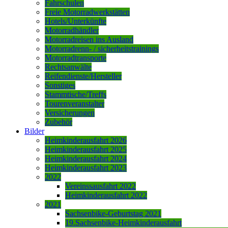
Fahrschulen
Freie Motorradwerkstätten
Hotels/Unterkünfte
Motorradhändler
Motorradreisen ins Ausland
Motorradrenn- / sicherheitstrainings
Motorradtransporte
Rechtsanwälte
Reifendienste/Hersteller
Sonstiges
Stammtische/Treffs
Tourenveranstalter
Versicherungen
Zubehör
Bilder
Heimkinderausfahrt 2026
Heimkinderausfahrt 2025
Heimkinderausfahrt 2024
Heimkinderausfahrt 2023
2022
Vereinssausfahrt 2022
Heimkinderausfahrt 2022
2021
Sachsenbike-Geburtstag 2021
19.Sachsenbike-Heimkinderausfahrt