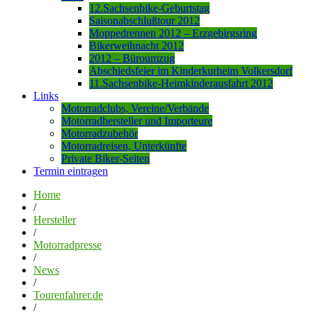
12.Sachsenbike-Geburtstag
Saisonabschlußtour 2012
Moppedrennen 2012 – Erzgebirgsring
Bikerweihnacht 2012
2012 – Büroumzug
Abschiedsfeier im Kinderkurheim Volkersdorf
11.Sachsenbike-Heimkinderausfahrt 2012
Links
Motorradclubs, Vereine/Verbände
Motorradhersteller und Importeure
Motorradzubehör
Motorradreisen, Unterkünfte
Private Biker-Seiten
Termin eintragen
Home
/
Hersteller
/
Motorradpresse
/
News
/
Tourenfahrer.de
/