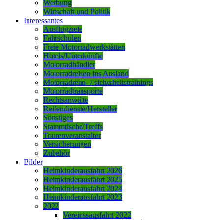
Werbung
Wirtschaft und Politik
Interessantes
Ausflugziele
Fahrschulen
Freie Motorradwerkstätten
Hotels/Unterkünfte
Motorradhändler
Motorradreisen ins Ausland
Motorradrenn- / sicherheitstrainings
Motorradtransporte
Rechtsanwälte
Reifendienste/Hersteller
Sonstiges
Stammtische/Treffs
Tourenveranstalter
Versicherungen
Zubehör
Bilder
Heimkinderausfahrt 2026
Heimkinderausfahrt 2025
Heimkinderausfahrt 2024
Heimkinderausfahrt 2023
2022
Vereinssausfahrt 2022