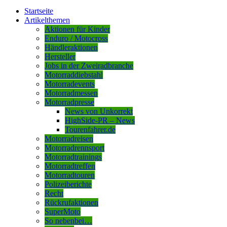
Startseite
Artikelthemen
Aktionen für Kinder
Enduro / Motocross
Händleraktionen
Hersteller
Jobs in der Zweiradbranche
Motorraddiebstahl
Motorradevents
Motorradmessen
Motorradpresse
News von Unkorrekt
HighSide-PR – News
Tourenfahrer.de
Motorradreisen
Motorradrennsport
Motorradtrainings
Motorradtreffen
Motorradtouren
Polizeiberichte
Recht
Rückrufaktionen
SuperMoto
So nebenbei…