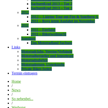
SachsenKrad 2013 – Tag 2
SachsenKrad 2013 – Tag 3
2012
2012 – 1.kleine Tour mit Fire & Spielberg jr.
2011 – Roys letzte Ausfahrt im November
2011
2011 – Eierfahrt
2011 – Bikerweihnacht
Sonstiges
Das Motorradland Sachsen
Links
Motorradclubs, Vereine/Verbände
Motorradhersteller und Importeure
Motorradzubehör
Motorradreisen, Unterkünfte
Private Biker-Seiten
Termin eintragen
Home
/
News
/
So nebenbei...
/
Werbung