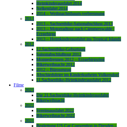
Heimkinderausfahrt 2014
Nelkenfahrt 2014
2014 – Weihnachtsbaum-verbrennung
2013
2013 – Sachsenbike-Saisonabschluss 2013
2013 – Motorradtour nach Cämmerswalde /
Erzgebirge
2013 – Heimkinderausfahrt ins Tropical Islands
2012
12.Sachsenbike-Geburtstag
Saisonabschlußtour 2012
Moppedrennen 2012 – Erzgebirgsring
Bikerweihnacht 2012
2012 – Büroumzug
Abschiedsfeier im Kinderkurheim Volkersdorf
11.Sachsenbike-Heimkinderausfahrt 2012
Filme
2023
Die 21.Sachsenbike-Heimkinderausfahrt
Bikerweihnacht
2022
Vereinsausfahrt 2022
Bikerweihnacht 2022
2021
Begleitung US Car Convention in Dresden –