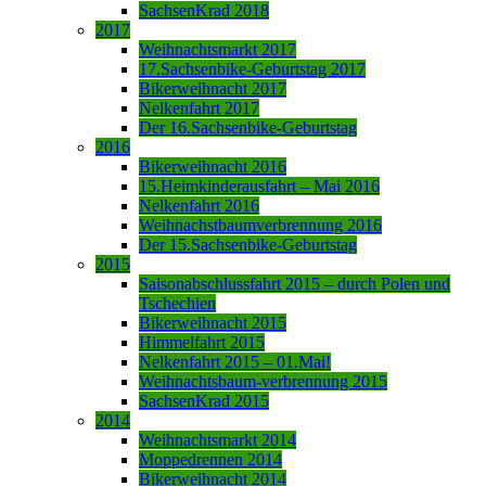
SachsenKrad 2018
2017
Weihnachtsmarkt 2017
17.Sachsenbike-Geburtstag 2017
Bikerweihnacht 2017
Nelkenfahrt 2017
Der 16.Sachsenbike-Geburtstag
2016
Bikerweihnacht 2016
15.Heimkinderausfahrt – Mai 2016
Nelkenfahrt 2016
Weihnachstbaumverbrennung 2016
Der 15.Sachsenbike-Geburtstag
2015
Saisonabschlussfahrt 2015 – durch Polen und
Tschechien
Bikerweihnacht 2015
Himmelfahrt 2015
Nelkenfahrt 2015 – 01.Mai!
Weihnachtsbaum-verbrennung 2015
SachsenKrad 2015
2014
Weihnachtsmarkt 2014
Moppedrennen 2014
Bikerweihnacht 2014