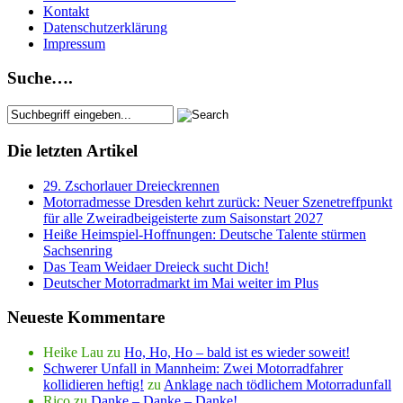
Kontakt
Datenschutzerklärung
Impressum
Suche….
Die letzten Artikel
29. Zschorlauer Dreieckrennen
Motorradmesse Dresden kehrt zurück: Neuer Szenetreffpunkt
für alle Zweiradbeigeisterte zum Saisonstart 2027
Heiße Heimspiel-Hoffnungen: Deutsche Talente stürmen
Sachsenring
Das Team Weidaer Dreieck sucht Dich!
Deutscher Motorradmarkt im Mai weiter im Plus
Neueste Kommentare
Heike Lau
zu
Ho, Ho, Ho – bald ist es wieder soweit!
Schwerer Unfall in Mannheim: Zwei Motorradfahrer
kollidieren heftig!
zu
Anklage nach tödlichem Motorradunfall
Rico
zu
Danke – Danke – Danke!