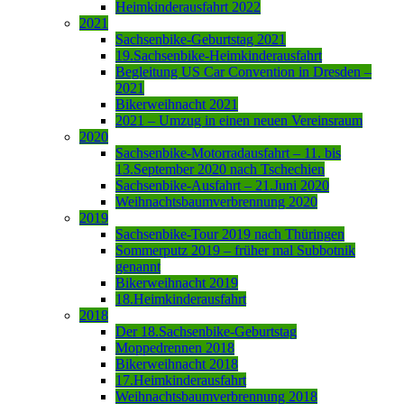
Heimkinderausfahrt 2022
2021
Sachsenbike-Geburtstag 2021
19.Sachsenbike-Heimkinderausfahrt
Begleitung US Car Convention in Dresden –
2021
Bikerweihnacht 2021
2021 – Umzug in einen neuen Vereinsraum
2020
Sachsenbike-Motorradausfahrt – 11. bis
13.September 2020 nach Tschechien
Sachsenbike-Ausfahrt – 21.Juni 2020
Weihnachtsbaumverbrennung 2020
2019
Sachsenbike-Tour 2019 nach Thüringen
Sommerputz 2019 – früher mal Subbotnik
genannt
Bikerweihnacht 2019
18.Heimkinderausfahrt
2018
Der 18.Sachsenbike-Geburtstag
Moppedrennen 2018
Bikerweihnacht 2018
17.Heimkinderausfahrt
Weihnachtsbaumverbrennung 2018