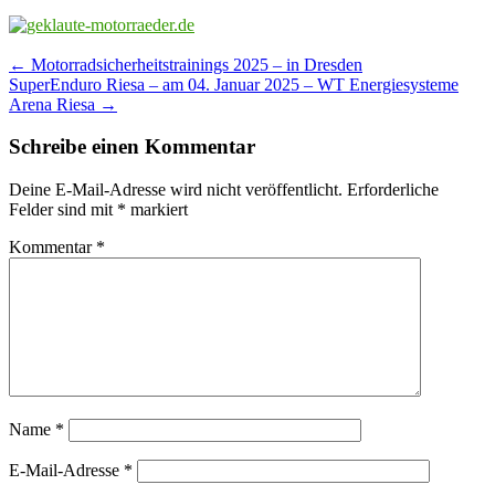
Post
←
Motorradsicherheitstrainings 2025 – in Dresden
SuperEnduro Riesa – am 04. Januar 2025 – WT Energiesysteme
navigation
Arena Riesa
→
Schreibe einen Kommentar
Deine E-Mail-Adresse wird nicht veröffentlicht.
Erforderliche
Felder sind mit
*
markiert
Kommentar
*
Name
*
E-Mail-Adresse
*