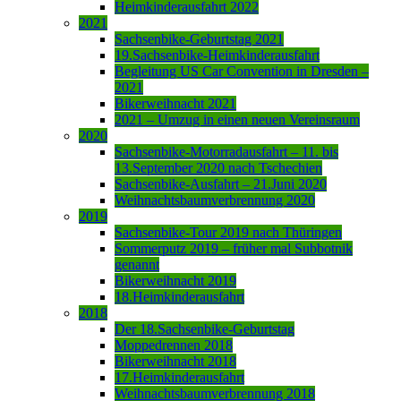
Heimkinderausfahrt 2022
2021
Sachsenbike-Geburtstag 2021
19.Sachsenbike-Heimkinderausfahrt
Begleitung US Car Convention in Dresden –
2021
Bikerweihnacht 2021
2021 – Umzug in einen neuen Vereinsraum
2020
Sachsenbike-Motorradausfahrt – 11. bis
13.September 2020 nach Tschechien
Sachsenbike-Ausfahrt – 21.Juni 2020
Weihnachtsbaumverbrennung 2020
2019
Sachsenbike-Tour 2019 nach Thüringen
Sommerputz 2019 – früher mal Subbotnik
genannt
Bikerweihnacht 2019
18.Heimkinderausfahrt
2018
Der 18.Sachsenbike-Geburtstag
Moppedrennen 2018
Bikerweihnacht 2018
17.Heimkinderausfahrt
Weihnachtsbaumverbrennung 2018