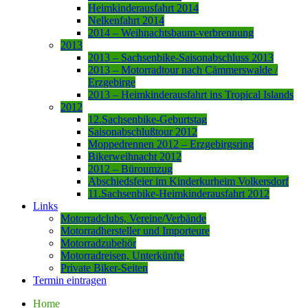
Heimkinderausfahrt 2014
Nelkenfahrt 2014
2014 – Weihnachtsbaum-verbrennung
2013
2013 – Sachsenbike-Saisonabschluss 2013
2013 – Motorradtour nach Cämmerswalde /
Erzgebirge
2013 – Heimkinderausfahrt ins Tropical Islands
2012
12.Sachsenbike-Geburtstag
Saisonabschlußtour 2012
Moppedrennen 2012 – Erzgebirgsring
Bikerweihnacht 2012
2012 – Büroumzug
Abschiedsfeier im Kinderkurheim Volkersdorf
11.Sachsenbike-Heimkinderausfahrt 2012
Links
Motorradclubs, Vereine/Verbände
Motorradhersteller und Importeure
Motorradzubehör
Motorradreisen, Unterkünfte
Private Biker-Seiten
Termin eintragen
Home