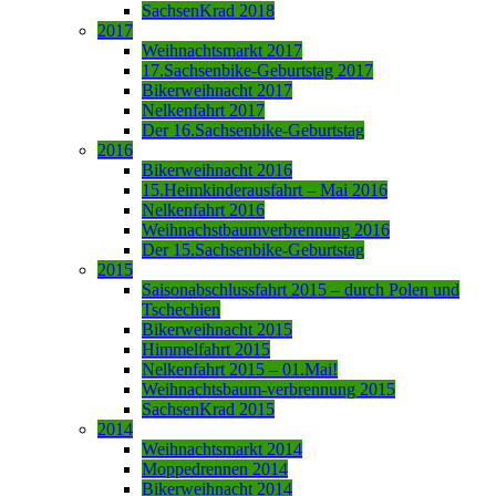
SachsenKrad 2018
2017
Weihnachtsmarkt 2017
17.Sachsenbike-Geburtstag 2017
Bikerweihnacht 2017
Nelkenfahrt 2017
Der 16.Sachsenbike-Geburtstag
2016
Bikerweihnacht 2016
15.Heimkinderausfahrt – Mai 2016
Nelkenfahrt 2016
Weihnachstbaumverbrennung 2016
Der 15.Sachsenbike-Geburtstag
2015
Saisonabschlussfahrt 2015 – durch Polen und
Tschechien
Bikerweihnacht 2015
Himmelfahrt 2015
Nelkenfahrt 2015 – 01.Mai!
Weihnachtsbaum-verbrennung 2015
SachsenKrad 2015
2014
Weihnachtsmarkt 2014
Moppedrennen 2014
Bikerweihnacht 2014