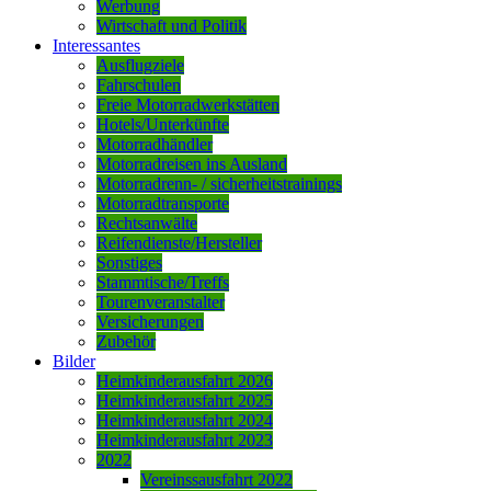
Werbung
Wirtschaft und Politik
Interessantes
Ausflugziele
Fahrschulen
Freie Motorradwerkstätten
Hotels/Unterkünfte
Motorradhändler
Motorradreisen ins Ausland
Motorradrenn- / sicherheitstrainings
Motorradtransporte
Rechtsanwälte
Reifendienste/Hersteller
Sonstiges
Stammtische/Treffs
Tourenveranstalter
Versicherungen
Zubehör
Bilder
Heimkinderausfahrt 2026
Heimkinderausfahrt 2025
Heimkinderausfahrt 2024
Heimkinderausfahrt 2023
2022
Vereinssausfahrt 2022