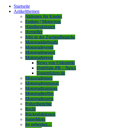
Startseite
Artikelthemen
Aktionen für Kinder
Enduro / Motocross
Händleraktionen
Hersteller
Jobs in der Zweiradbranche
Motorraddiebstahl
Motorradevents
Motorradmessen
Motorradpresse
News von Unkorrekt
HighSide-PR – News
Tourenfahrer.de
Motorradreisen
Motorradrennsport
Motorradtrainings
Motorradtreffen
Motorradtouren
Polizeiberichte
Recht
Rückrufaktionen
SuperMoto
So nebenbei…