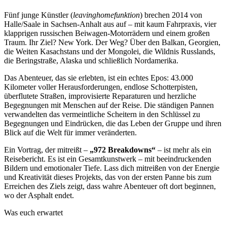
Fünf junge Künstler (
leavinghomefunktion
) brechen 2014 von
Halle/Saale in Sachsen-Anhalt aus auf – mit kaum Fahrpraxis, vier
klapprigen russischen Beiwagen-Motorrädern und einem großen
Traum. Ihr Ziel? New York. Der Weg? Über den Balkan, Georgien,
die Weiten Kasachstans und der Mongolei, die Wildnis Russlands,
die Beringstraße, Alaska und schließlich Nordamerika.
Das Abenteuer, das sie erlebten, ist ein echtes Epos: 43.000
Kilometer voller Herausforderungen, endlose Schotterpisten,
überflutete Straßen, improvisierte Reparaturen und herzliche
Begegnungen mit Menschen auf der Reise. Die ständigen Pannen
verwandelten das vermeintliche Scheitern in den Schlüssel zu
Begegnungen und Eindrücken, die das Leben der Gruppe und ihren
Blick auf die Welt für immer veränderten.
Ein Vortrag, der mitreißt –
„972 Breakdowns“
– ist mehr als ein
Reisebericht. Es ist ein Gesamtkunstwerk – mit beeindruckenden
Bildern und emotionaler Tiefe. Lass dich mitreißen von der Energie
und Kreativität dieses Projekts, das von der ersten Panne bis zum
Erreichen des Ziels zeigt, dass wahre Abenteuer oft dort beginnen,
wo der Asphalt endet.
Was euch erwartet