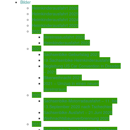
Bilder
Heimkinderausfahrt 2026
Heimkinderausfahrt 2025
Heimkinderausfahrt 2024
Heimkinderausfahrt 2023
2022
Vereinssausfahrt 2022
Heimkinderausfahrt 2022
2021
Sachsenbike-Geburtstag 2021
19.Sachsenbike-Heimkinderausfahrt
Begleitung US Car Convention in Dresden
– 2021
Bikerweihnacht 2021
2021 – Umzug in einen neuen
Vereinsraum
2020
Sachsenbike-Motorradausfahrt – 11. bis
13.September 2020 nach Tschechien
Sachsenbike-Ausfahrt – 21.Juni 2020
Weihnachtsbaumverbrennung 2020
2019
Sachsenbike-Tour 2019 nach Thüringen