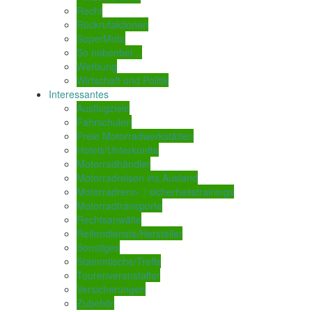
Recht
Rückrufaktionen
SuperMoto
So nebenbei…
Werbung
Wirtschaft und Politik
Interessantes
Ausflugziele
Fahrschulen
Freie Motorradwerkstätten
Hotels/Unterkünfte
Motorradhändler
Motorradreisen ins Ausland
Motorradrenn- / sicherheitstrainings
Motorradtransporte
Rechtsanwälte
Reifendienste/Hersteller
Sonstiges
Stammtische/Treffs
Tourenveranstalter
Versicherungen
Zubehör