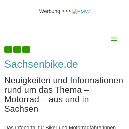
Werbung >>>
Skip
9. August 2026
Toggle
to
navigati
content
Sachsenbike.de
Neuigkeiten und Informationen
rund um das Thema –
Motorrad – aus und in
Sachsen
Das Infoportal für Biker und Motorradfahrerinnen