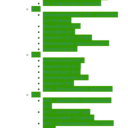
Der 15.Sachsenbike-Geburtstag
2015
Saisonabschlussfahrt 2015 – durch Polen
und Tschechien
Bikerweihnacht 2015
Himmelfahrt 2015
Nelkenfahrt 2015 – 01.Mai!
Weihnachtsbaum-verbrennung 2015
SachsenKrad 2015
2014
Weihnachtsmarkt 2014
Moppedrennen 2014
Bikerweihnacht 2014
Heimkinderausfahrt 2014
Nelkenfahrt 2014
2014 – Weihnachtsbaum-verbrennung
2013
2013 – Sachsenbike-Saisonabschluss
2013
2013 – Motorradtour nach
Cämmerswalde / Erzgebirge
2013 – Heimkinderausfahrt ins Tropical