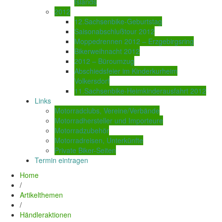
Islands
2012
12.Sachsenbike-Geburtstag
Saisonabschlußtour 2012
Moppedrennen 2012 – Erzgebirgsring
Bikerweihnacht 2012
2012 – Büroumzug
Abschiedsfeier im Kinderkurheim
Volkersdorf
11.Sachsenbike-Heimkinderausfahrt 2012
Links
Motorradclubs, Vereine/Verbände
Motorradhersteller und Importeure
Motorradzubehör
Motorradreisen, Unterkünfte
Private Biker-Seiten
Termin eintragen
Home
/
Artikelthemen
/
Händleraktionen