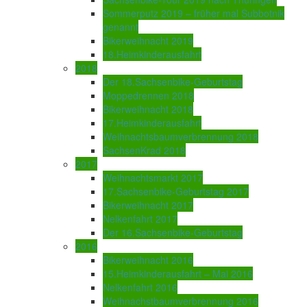
Sommerputz 2019 – früher mal Subbotnik
genannt
Bikerweihnacht 2019
18.Heimkinderausfahrt
2018
Der 18.Sachsenbike-Geburtstag
Moppedrennen 2018
Bikerweihnacht 2018
17.Heimkinderausfahrt
Weihnachtsbaumverbrennung 2018
SachsenKrad 2018
2017
Weihnachtsmarkt 2017
17.Sachsenbike-Geburtstag 2017
Bikerweihnacht 2017
Nelkenfahrt 2017
Der 16.Sachsenbike-Geburtstag
2016
Bikerweihnacht 2016
15.Heimkinderausfahrt – Mai 2016
Nelkenfahrt 2016
Weihnachstbaumverbrennung 2016