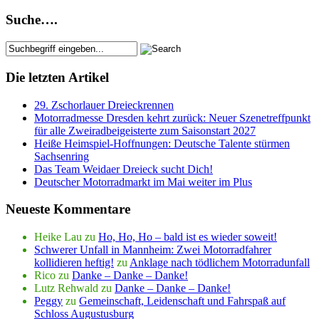
Suche….
Die letzten Artikel
29. Zschorlauer Dreieckrennen
Motorradmesse Dresden kehrt zurück: Neuer Szenetreffpunkt
für alle Zweiradbeigeisterte zum Saisonstart 2027
Heiße Heimspiel-Hoffnungen: Deutsche Talente stürmen
Sachsenring
Das Team Weidaer Dreieck sucht Dich!
Deutscher Motorradmarkt im Mai weiter im Plus
Neueste Kommentare
Heike Lau
zu
Ho, Ho, Ho – bald ist es wieder soweit!
Schwerer Unfall in Mannheim: Zwei Motorradfahrer
kollidieren heftig!
zu
Anklage nach tödlichem Motorradunfall
Rico
zu
Danke – Danke – Danke!
Lutz Rehwald
zu
Danke – Danke – Danke!
Peggy
zu
Gemeinschaft, Leidenschaft und Fahrspaß auf
Schloss Augustusburg