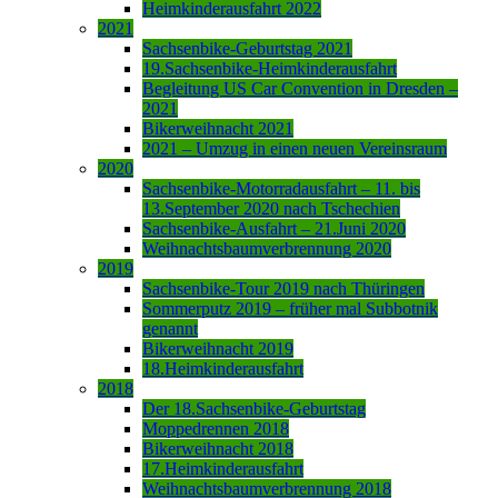
Heimkinderausfahrt 2022
2021
Sachsenbike-Geburtstag 2021
19.Sachsenbike-Heimkinderausfahrt
Begleitung US Car Convention in Dresden –
2021
Bikerweihnacht 2021
2021 – Umzug in einen neuen Vereinsraum
2020
Sachsenbike-Motorradausfahrt – 11. bis
13.September 2020 nach Tschechien
Sachsenbike-Ausfahrt – 21.Juni 2020
Weihnachtsbaumverbrennung 2020
2019
Sachsenbike-Tour 2019 nach Thüringen
Sommerputz 2019 – früher mal Subbotnik
genannt
Bikerweihnacht 2019
18.Heimkinderausfahrt
2018
Der 18.Sachsenbike-Geburtstag
Moppedrennen 2018
Bikerweihnacht 2018
17.Heimkinderausfahrt
Weihnachtsbaumverbrennung 2018