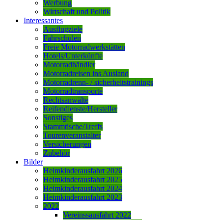
Werbung
Wirtschaft und Politik
Interessantes
Ausflugziele
Fahrschulen
Freie Motorradwerkstätten
Hotels/Unterkünfte
Motorradhändler
Motorradreisen ins Ausland
Motorradrenn- / sicherheitstrainings
Motorradtransporte
Rechtsanwälte
Reifendienste/Hersteller
Sonstiges
Stammtische/Treffs
Tourenveranstalter
Versicherungen
Zubehör
Bilder
Heimkinderausfahrt 2026
Heimkinderausfahrt 2025
Heimkinderausfahrt 2024
Heimkinderausfahrt 2023
2022
Vereinssausfahrt 2022