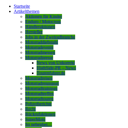
Startseite
Artikelthemen
Aktionen für Kinder
Enduro / Motocross
Händleraktionen
Hersteller
Jobs in der Zweiradbranche
Motorraddiebstahl
Motorradevents
Motorradmessen
Motorradpresse
News von Unkorrekt
HighSide-PR – News
Tourenfahrer.de
Motorradreisen
Motorradrennsport
Motorradtrainings
Motorradtreffen
Motorradtouren
Polizeiberichte
Recht
Rückrufaktionen
SuperMoto
So nebenbei…