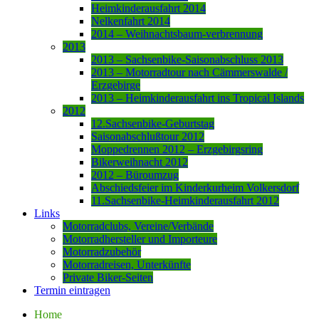
Heimkinderausfahrt 2014
Nelkenfahrt 2014
2014 – Weihnachtsbaum-verbrennung
2013
2013 – Sachsenbike-Saisonabschluss 2013
2013 – Motorradtour nach Cämmerswalde /
Erzgebirge
2013 – Heimkinderausfahrt ins Tropical Islands
2012
12.Sachsenbike-Geburtstag
Saisonabschlußtour 2012
Moppedrennen 2012 – Erzgebirgsring
Bikerweihnacht 2012
2012 – Büroumzug
Abschiedsfeier im Kinderkurheim Volkersdorf
11.Sachsenbike-Heimkinderausfahrt 2012
Links
Motorradclubs, Vereine/Verbände
Motorradhersteller und Importeure
Motorradzubehör
Motorradreisen, Unterkünfte
Private Biker-Seiten
Termin eintragen
Home