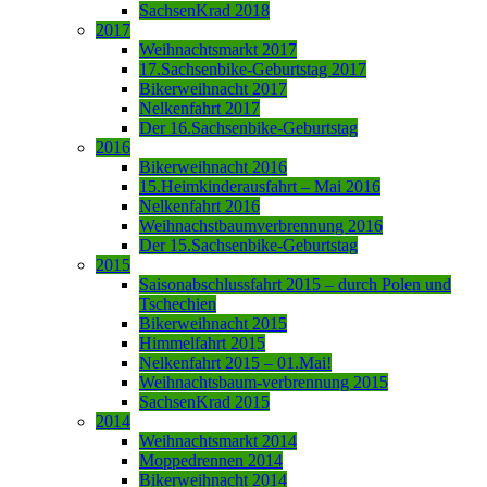
SachsenKrad 2018
2017
Weihnachtsmarkt 2017
17.Sachsenbike-Geburtstag 2017
Bikerweihnacht 2017
Nelkenfahrt 2017
Der 16.Sachsenbike-Geburtstag
2016
Bikerweihnacht 2016
15.Heimkinderausfahrt – Mai 2016
Nelkenfahrt 2016
Weihnachstbaumverbrennung 2016
Der 15.Sachsenbike-Geburtstag
2015
Saisonabschlussfahrt 2015 – durch Polen und
Tschechien
Bikerweihnacht 2015
Himmelfahrt 2015
Nelkenfahrt 2015 – 01.Mai!
Weihnachtsbaum-verbrennung 2015
SachsenKrad 2015
2014
Weihnachtsmarkt 2014
Moppedrennen 2014
Bikerweihnacht 2014