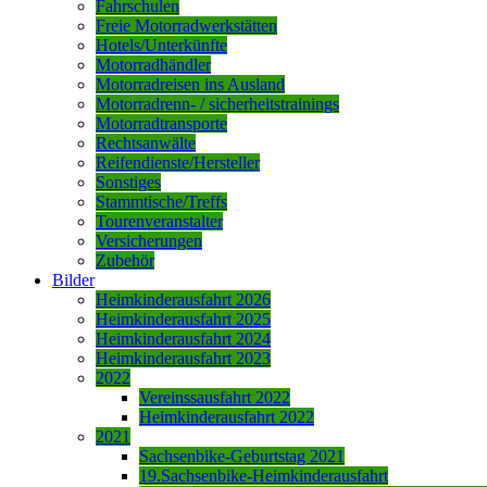
Fahrschulen
Freie Motorradwerkstätten
Hotels/Unterkünfte
Motorradhändler
Motorradreisen ins Ausland
Motorradrenn- / sicherheitstrainings
Motorradtransporte
Rechtsanwälte
Reifendienste/Hersteller
Sonstiges
Stammtische/Treffs
Tourenveranstalter
Versicherungen
Zubehör
Bilder
Heimkinderausfahrt 2026
Heimkinderausfahrt 2025
Heimkinderausfahrt 2024
Heimkinderausfahrt 2023
2022
Vereinssausfahrt 2022
Heimkinderausfahrt 2022
2021
Sachsenbike-Geburtstag 2021
19.Sachsenbike-Heimkinderausfahrt