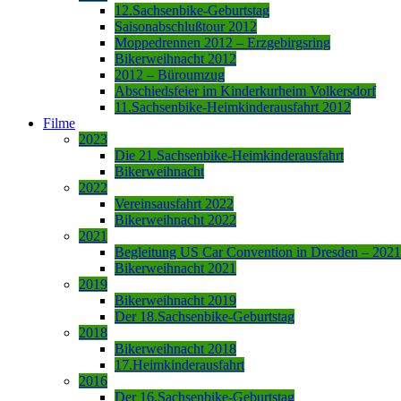
12.Sachsenbike-Geburtstag
Saisonabschlußtour 2012
Moppedrennen 2012 – Erzgebirgsring
Bikerweihnacht 2012
2012 – Büroumzug
Abschiedsfeier im Kinderkurheim Volkersdorf
11.Sachsenbike-Heimkinderausfahrt 2012
Filme
2023
Die 21.Sachsenbike-Heimkinderausfahrt
Bikerweihnacht
2022
Vereinsausfahrt 2022
Bikerweihnacht 2022
2021
Begleitung US Car Convention in Dresden – 2021
Bikerweihnacht 2021
2019
Bikerweihnacht 2019
Der 18.Sachsenbike-Geburtstag
2018
Bikerweihnacht 2018
17.Heimkinderausfahrt
2016
Der 16.Sachsenbike-Geburtstag