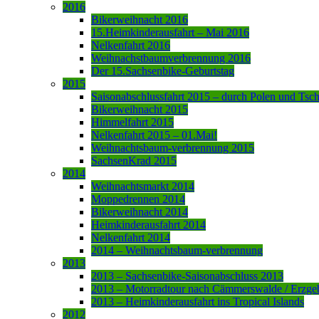
2016
Bikerweihnacht 2016
15.Heimkinderausfahrt – Mai 2016
Nelkenfahrt 2016
Weihnachstbaumverbrennung 2016
Der 15.Sachsenbike-Geburtstag
2015
Saisonabschlussfahrt 2015 – durch Polen und Tsc
Bikerweihnacht 2015
Himmelfahrt 2015
Nelkenfahrt 2015 – 01.Mai!
Weihnachtsbaum-verbrennung 2015
SachsenKrad 2015
2014
Weihnachtsmarkt 2014
Moppedrennen 2014
Bikerweihnacht 2014
Heimkinderausfahrt 2014
Nelkenfahrt 2014
2014 – Weihnachtsbaum-verbrennung
2013
2013 – Sachsenbike-Saisonabschluss 2013
2013 – Motorradtour nach Cämmerswalde / Erzge
2013 – Heimkinderausfahrt ins Tropical Islands
2012