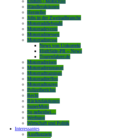
Enduro / Motocross
Händleraktionen
Hersteller
Jobs in der Zweiradbranche
Motorraddiebstahl
Motorradevents
Motorradmessen
Motorradpresse
News von Unkorrekt
HighSide-PR – News
Tourenfahrer.de
Motorradreisen
Motorradrennsport
Motorradtrainings
Motorradtreffen
Motorradtouren
Polizeiberichte
Recht
Rückrufaktionen
SuperMoto
So nebenbei…
Werbung
Wirtschaft und Politik
Interessantes
Ausflugziele