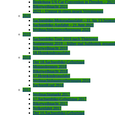
Begleitung US Car Convention in Dresden – 2021
Bikerweihnacht 2021
2021 – Umzug in einen neuen Vereinsraum
2020
Sachsenbike-Motorradausfahrt – 11. bis 13.Septe
Sachsenbike-Ausfahrt – 21.Juni 2020
Weihnachtsbaumverbrennung 2020
2019
Sachsenbike-Tour 2019 nach Thüringen
Sommerputz 2019 – früher mal Subbotnik genannt
Bikerweihnacht 2019
18.Heimkinderausfahrt
2018
Der 18.Sachsenbike-Geburtstag
Moppedrennen 2018
Bikerweihnacht 2018
17.Heimkinderausfahrt
Weihnachtsbaumverbrennung 2018
SachsenKrad 2018
2017
Weihnachtsmarkt 2017
17.Sachsenbike-Geburtstag 2017
Bikerweihnacht 2017
Nelkenfahrt 2017
Der 16.Sachsenbike-Geburtstag