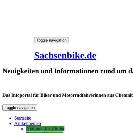
Skip
Toggle navigation
to
7. August 2026
content
Sachsenbike.de
Neuigkeiten und Informationen rund um d
Das Infoportal für Biker und Motorradfahrerinnen aus Chemnitz /
Toggle navigation
Startseite
Artikelthemen
Aktionen für Kinder