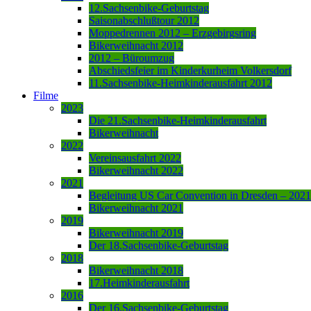
12.Sachsenbike-Geburtstag
Saisonabschlußtour 2012
Moppedrennen 2012 – Erzgebirgsring
Bikerweihnacht 2012
2012 – Büroumzug
Abschiedsfeier im Kinderkurheim Volkersdorf
11.Sachsenbike-Heimkinderausfahrt 2012
Filme
2023
Die 21.Sachsenbike-Heimkinderausfahrt
Bikerweihnacht
2022
Vereinsausfahrt 2022
Bikerweihnacht 2022
2021
Begleitung US Car Convention in Dresden – 2021
Bikerweihnacht 2021
2019
Bikerweihnacht 2019
Der 18.Sachsenbike-Geburtstag
2018
Bikerweihnacht 2018
17.Heimkinderausfahrt
2016
Der 16.Sachsenbike-Geburtstag