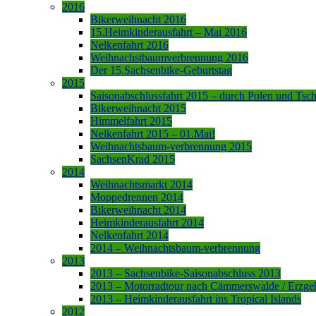
2016
Bikerweihnacht 2016
15.Heimkinderausfahrt – Mai 2016
Nelkenfahrt 2016
Weihnachstbaumverbrennung 2016
Der 15.Sachsenbike-Geburtstag
2015
Saisonabschlussfahrt 2015 – durch Polen und Tsc
Bikerweihnacht 2015
Himmelfahrt 2015
Nelkenfahrt 2015 – 01.Mai!
Weihnachtsbaum-verbrennung 2015
SachsenKrad 2015
2014
Weihnachtsmarkt 2014
Moppedrennen 2014
Bikerweihnacht 2014
Heimkinderausfahrt 2014
Nelkenfahrt 2014
2014 – Weihnachtsbaum-verbrennung
2013
2013 – Sachsenbike-Saisonabschluss 2013
2013 – Motorradtour nach Cämmerswalde / Erzge
2013 – Heimkinderausfahrt ins Tropical Islands
2012