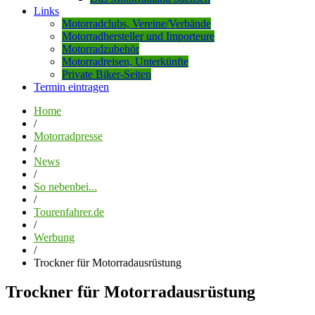
Links
Motorradclubs, Vereine/Verbände
Motorradhersteller und Importeure
Motorradzubehör
Motorradreisen, Unterkünfte
Private Biker-Seiten
Termin eintragen
Home
/
Motorradpresse
/
News
/
So nebenbei...
/
Tourenfahrer.de
/
Werbung
/
Trockner für Motorradausrüstung
Trockner für Motorradausrüstung