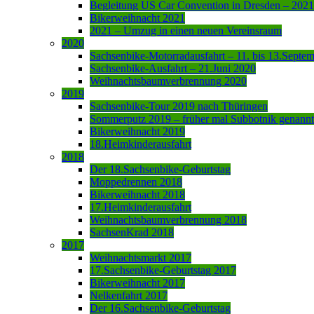
Begleitung US Car Convention in Dresden – 2021
Bikerweihnacht 2021
2021 – Umzug in einen neuen Vereinsraum
2020
Sachsenbike-Motorradausfahrt – 11. bis 13.Septe
Sachsenbike-Ausfahrt – 21.Juni 2020
Weihnachtsbaumverbrennung 2020
2019
Sachsenbike-Tour 2019 nach Thüringen
Sommerputz 2019 – früher mal Subbotnik genannt
Bikerweihnacht 2019
18.Heimkinderausfahrt
2018
Der 18.Sachsenbike-Geburtstag
Moppedrennen 2018
Bikerweihnacht 2018
17.Heimkinderausfahrt
Weihnachtsbaumverbrennung 2018
SachsenKrad 2018
2017
Weihnachtsmarkt 2017
17.Sachsenbike-Geburtstag 2017
Bikerweihnacht 2017
Nelkenfahrt 2017
Der 16.Sachsenbike-Geburtstag