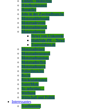
Enduro / Motocross
Händleraktionen
Hersteller
Jobs in der Zweiradbranche
Motorraddiebstahl
Motorradevents
Motorradmessen
Motorradpresse
News von Unkorrekt
HighSide-PR – News
Tourenfahrer.de
Motorradreisen
Motorradrennsport
Motorradtrainings
Motorradtreffen
Motorradtouren
Polizeiberichte
Recht
Rückrufaktionen
SuperMoto
So nebenbei…
Werbung
Wirtschaft und Politik
Interessantes
Ausflugziele