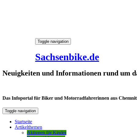
Skip
Toggle navigation
to
6. August 2026
content
Sachsenbike.de
Neuigkeiten und Informationen rund um d
Das Infoportal für Biker und Motorradfahrerinnen aus Chemnitz /
Toggle navigation
Startseite
Artikelthemen
Aktionen für Kinder