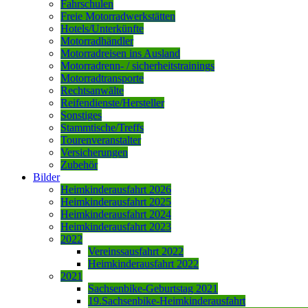
Fahrschulen
Freie Motorradwerkstätten
Hotels/Unterkünfte
Motorradhändler
Motorradreisen ins Ausland
Motorradrenn- / sicherheitstrainings
Motorradtransporte
Rechtsanwälte
Reifendienste/Hersteller
Sonstiges
Stammtische/Treffs
Tourenveranstalter
Versicherungen
Zubehör
Bilder
Heimkinderausfahrt 2026
Heimkinderausfahrt 2025
Heimkinderausfahrt 2024
Heimkinderausfahrt 2023
2022
Vereinssausfahrt 2022
Heimkinderausfahrt 2022
2021
Sachsenbike-Geburtstag 2021
19.Sachsenbike-Heimkinderausfahrt