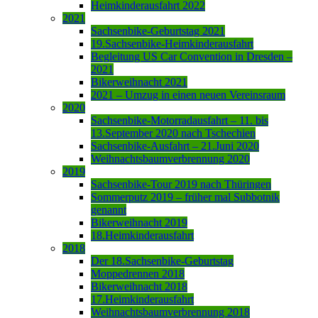
Heimkinderausfahrt 2022
2021
Sachsenbike-Geburtstag 2021
19.Sachsenbike-Heimkinderausfahrt
Begleitung US Car Convention in Dresden –
2021
Bikerweihnacht 2021
2021 – Umzug in einen neuen Vereinsraum
2020
Sachsenbike-Motorradausfahrt – 11. bis
13.September 2020 nach Tschechien
Sachsenbike-Ausfahrt – 21.Juni 2020
Weihnachtsbaumverbrennung 2020
2019
Sachsenbike-Tour 2019 nach Thüringen
Sommerputz 2019 – früher mal Subbotnik
genannt
Bikerweihnacht 2019
18.Heimkinderausfahrt
2018
Der 18.Sachsenbike-Geburtstag
Moppedrennen 2018
Bikerweihnacht 2018
17.Heimkinderausfahrt
Weihnachtsbaumverbrennung 2018