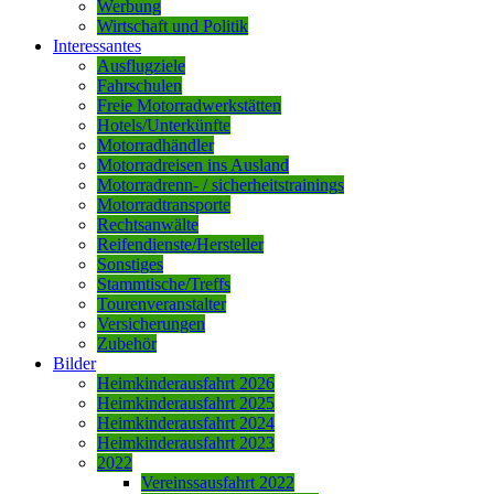
Werbung
Wirtschaft und Politik
Interessantes
Ausflugziele
Fahrschulen
Freie Motorradwerkstätten
Hotels/Unterkünfte
Motorradhändler
Motorradreisen ins Ausland
Motorradrenn- / sicherheitstrainings
Motorradtransporte
Rechtsanwälte
Reifendienste/Hersteller
Sonstiges
Stammtische/Treffs
Tourenveranstalter
Versicherungen
Zubehör
Bilder
Heimkinderausfahrt 2026
Heimkinderausfahrt 2025
Heimkinderausfahrt 2024
Heimkinderausfahrt 2023
2022
Vereinssausfahrt 2022