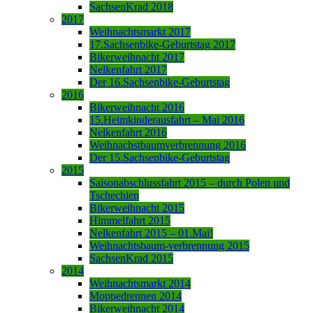
SachsenKrad 2018
2017
Weihnachtsmarkt 2017
17.Sachsenbike-Geburtstag 2017
Bikerweihnacht 2017
Nelkenfahrt 2017
Der 16.Sachsenbike-Geburtstag
2016
Bikerweihnacht 2016
15.Heimkinderausfahrt – Mai 2016
Nelkenfahrt 2016
Weihnachstbaumverbrennung 2016
Der 15.Sachsenbike-Geburtstag
2015
Saisonabschlussfahrt 2015 – durch Polen und
Tschechien
Bikerweihnacht 2015
Himmelfahrt 2015
Nelkenfahrt 2015 – 01.Mai!
Weihnachtsbaum-verbrennung 2015
SachsenKrad 2015
2014
Weihnachtsmarkt 2014
Moppedrennen 2014
Bikerweihnacht 2014