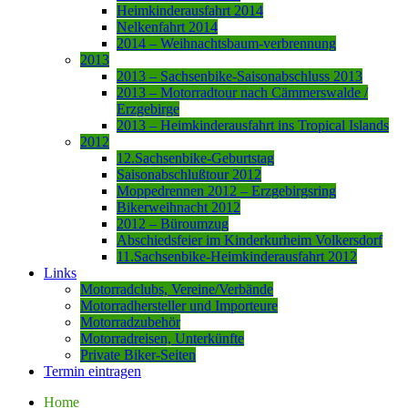
Heimkinderausfahrt 2014
Nelkenfahrt 2014
2014 – Weihnachtsbaum-verbrennung
2013
2013 – Sachsenbike-Saisonabschluss 2013
2013 – Motorradtour nach Cämmerswalde /
Erzgebirge
2013 – Heimkinderausfahrt ins Tropical Islands
2012
12.Sachsenbike-Geburtstag
Saisonabschlußtour 2012
Moppedrennen 2012 – Erzgebirgsring
Bikerweihnacht 2012
2012 – Büroumzug
Abschiedsfeier im Kinderkurheim Volkersdorf
11.Sachsenbike-Heimkinderausfahrt 2012
Links
Motorradclubs, Vereine/Verbände
Motorradhersteller und Importeure
Motorradzubehör
Motorradreisen, Unterkünfte
Private Biker-Seiten
Termin eintragen
Home