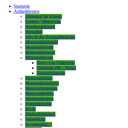
Startseite
Artikelthemen
Aktionen für Kinder
Enduro / Motocross
Händleraktionen
Hersteller
Jobs in der Zweiradbranche
Motorraddiebstahl
Motorradevents
Motorradmessen
Motorradpresse
News von Unkorrekt
HighSide-PR – News
Tourenfahrer.de
Motorradreisen
Motorradrennsport
Motorradtrainings
Motorradtreffen
Motorradtouren
Polizeiberichte
Recht
Rückrufaktionen
SuperMoto
So nebenbei…