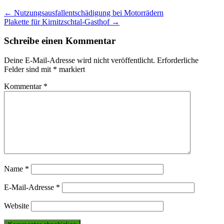
Post
←
Nutzungsausfallentschädigung bei Motorrädern
Plakette für Kirnitzschtal-Gasthof
→
navigation
Schreibe einen Kommentar
Deine E-Mail-Adresse wird nicht veröffentlicht.
Erforderliche
Felder sind mit
*
markiert
Kommentar
*
Name
*
E-Mail-Adresse
*
Website