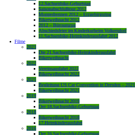
12.Sachsenbike-Geburtstag
Saisonabschlußtour 2012
Moppedrennen 2012 – Erzgebirgsring
Bikerweihnacht 2012
2012 – Büroumzug
Abschiedsfeier im Kinderkurheim Volkersdorf
11.Sachsenbike-Heimkinderausfahrt 2012
Filme
2023
Die 21.Sachsenbike-Heimkinderausfahrt
Bikerweihnacht
2022
Vereinsausfahrt 2022
Bikerweihnacht 2022
2021
Begleitung US Car Convention in Dresden – 2021
Bikerweihnacht 2021
2019
Bikerweihnacht 2019
Der 18.Sachsenbike-Geburtstag
2018
Bikerweihnacht 2018
17.Heimkinderausfahrt
2016
Der 16.Sachsenbike-Geburtstag