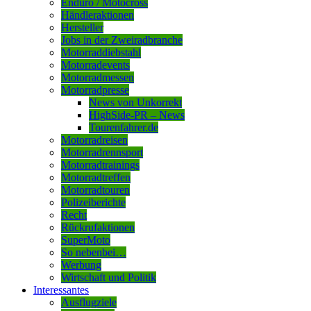
Enduro / Motocross
Händleraktionen
Hersteller
Jobs in der Zweiradbranche
Motorraddiebstahl
Motorradevents
Motorradmessen
Motorradpresse
News von Unkorrekt
HighSide-PR – News
Tourenfahrer.de
Motorradreisen
Motorradrennsport
Motorradtrainings
Motorradtreffen
Motorradtouren
Polizeiberichte
Recht
Rückrufaktionen
SuperMoto
So nebenbei…
Werbung
Wirtschaft und Politik
Interessantes
Ausflugziele