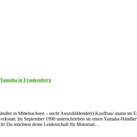
i Yamaha in Frankenberg
dler in Mittelsachsen – sucht Auszubildende(r) Kauffrau/-mann im Einze
rkstatt. Im September 1990 unterschrieben sie einen Yamaha-Händlerv
Dich! Du möchtest deine Leidenschaft für Motorrad…