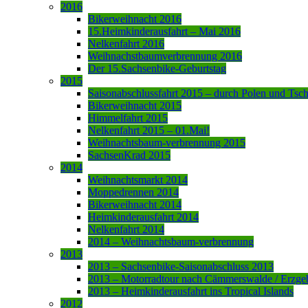
2016
Bikerweihnacht 2016
15.Heimkinderausfahrt – Mai 2016
Nelkenfahrt 2016
Weihnachstbaumverbrennung 2016
Der 15.Sachsenbike-Geburtstag
2015
Saisonabschlussfahrt 2015 – durch Polen und Tsc
Bikerweihnacht 2015
Himmelfahrt 2015
Nelkenfahrt 2015 – 01.Mai!
Weihnachtsbaum-verbrennung 2015
SachsenKrad 2015
2014
Weihnachtsmarkt 2014
Moppedrennen 2014
Bikerweihnacht 2014
Heimkinderausfahrt 2014
Nelkenfahrt 2014
2014 – Weihnachtsbaum-verbrennung
2013
2013 – Sachsenbike-Saisonabschluss 2013
2013 – Motorradtour nach Cämmerswalde / Erzge
2013 – Heimkinderausfahrt ins Tropical Islands
2012