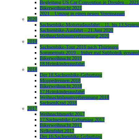
Begleitung US Car Convention in Dresden – 2021
Bikerweihnacht 2021
2021 – Umzug in einen neuen Vereinsraum
2020
Sachsenbike-Motorradausfahrt – 11. bis 13.Septe
Sachsenbike-Ausfahrt – 21.Juni 2020
Weihnachtsbaumverbrennung 2020
2019
Sachsenbike-Tour 2019 nach Thüringen
Sommerputz 2019 – früher mal Subbotnik genannt
Bikerweihnacht 2019
18.Heimkinderausfahrt
2018
Der 18.Sachsenbike-Geburtstag
Moppedrennen 2018
Bikerweihnacht 2018
17.Heimkinderausfahrt
Weihnachtsbaumverbrennung 2018
SachsenKrad 2018
2017
Weihnachtsmarkt 2017
17.Sachsenbike-Geburtstag 2017
Bikerweihnacht 2017
Nelkenfahrt 2017
Der 16.Sachsenbike-Geburtstag