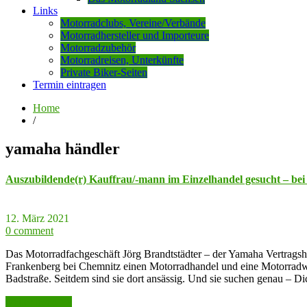
Links
Motorradclubs, Vereine/Verbände
Motorradhersteller und Importeure
Motorradzubehör
Motorradreisen, Unterkünfte
Private Biker-Seiten
Termin eintragen
Home
/
yamaha händler
Auszubildende(r) Kauffrau/-mann im Einzelhandel gesucht – be
12. März 2021
0 comment
Das Motorradfachgeschäft Jörg Brandtstädter – der Yamaha Vertragshän
Frankenberg bei Chemnitz einen Motorradhandel und eine Motorradwe
Badstraße. Seitdem sind sie dort ansässig. Und sie suchen genau – 
weiter lesen >>