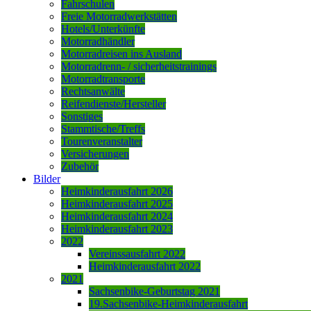
Fahrschulen
Freie Motorradwerkstätten
Hotels/Unterkünfte
Motorradhändler
Motorradreisen ins Ausland
Motorradrenn- / sicherheitstrainings
Motorradtransporte
Rechtsanwälte
Reifendienste/Hersteller
Sonstiges
Stammtische/Treffs
Tourenveranstalter
Versicherungen
Zubehör
Bilder
Heimkinderausfahrt 2026
Heimkinderausfahrt 2025
Heimkinderausfahrt 2024
Heimkinderausfahrt 2023
2022
Vereinssausfahrt 2022
Heimkinderausfahrt 2022
2021
Sachsenbike-Geburtstag 2021
19.Sachsenbike-Heimkinderausfahrt