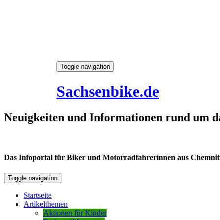
Skip
Toggle navigation
to
7. August 2026
content
Sachsenbike.de
Neuigkeiten und Informationen rund um d
Das Infoportal für Biker und Motorradfahrerinnen aus Chemnitz /
Toggle navigation
Startseite
Artikelthemen
Aktionen für Kinder