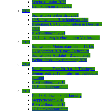
Vereinssausfahrt 2022
Heimkinderausfahrt 2022
2021
Sachsenbike-Geburtstag 2021
19.Sachsenbike-Heimkinderausfahrt
Begleitung US Car Convention in Dresden –
2021
Bikerweihnacht 2021
2021 – Umzug in einen neuen Vereinsraum
2020
Sachsenbike-Motorradausfahrt – 11. bis
13.September 2020 nach Tschechien
Sachsenbike-Ausfahrt – 21.Juni 2020
Weihnachtsbaumverbrennung 2020
2019
Sachsenbike-Tour 2019 nach Thüringen
Sommerputz 2019 – früher mal Subbotnik
genannt
Bikerweihnacht 2019
18.Heimkinderausfahrt
2018
Der 18.Sachsenbike-Geburtstag
Moppedrennen 2018
Bikerweihnacht 2018
17.Heimkinderausfahrt