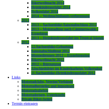
Bikerweihnacht 2014
Heimkinderausfahrt 2014
Nelkenfahrt 2014
2014 – Weihnachtsbaum-verbrennung
2013
2013 – Sachsenbike-Saisonabschluss 2013
2013 – Motorradtour nach Cämmerswalde /
Erzgebirge
2013 – Heimkinderausfahrt ins Tropical Islands
2012
12.Sachsenbike-Geburtstag
Saisonabschlußtour 2012
Moppedrennen 2012 – Erzgebirgsring
Bikerweihnacht 2012
2012 – Büroumzug
Abschiedsfeier im Kinderkurheim Volkersdorf
11.Sachsenbike-Heimkinderausfahrt 2012
Links
Motorradclubs, Vereine/Verbände
Motorradhersteller und Importeure
Motorradzubehör
Motorradreisen, Unterkünfte
Private Biker-Seiten
Termin eintragen