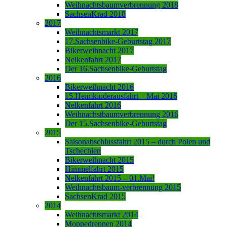
Weihnachtsbaumverbrennung 2018
SachsenKrad 2018
2017
Weihnachtsmarkt 2017
17.Sachsenbike-Geburtstag 2017
Bikerweihnacht 2017
Nelkenfahrt 2017
Der 16.Sachsenbike-Geburtstag
2016
Bikerweihnacht 2016
15.Heimkinderausfahrt – Mai 2016
Nelkenfahrt 2016
Weihnachstbaumverbrennung 2016
Der 15.Sachsenbike-Geburtstag
2015
Saisonabschlussfahrt 2015 – durch Polen und
Tschechien
Bikerweihnacht 2015
Himmelfahrt 2015
Nelkenfahrt 2015 – 01.Mai!
Weihnachtsbaum-verbrennung 2015
SachsenKrad 2015
2014
Weihnachtsmarkt 2014
Moppedrennen 2014