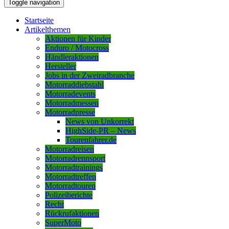
Toggle navigation
Startseite
Artikelthemen
Aktionen für Kinder
Enduro / Motocross
Händleraktionen
Hersteller
Jobs in der Zweiradbranche
Motorraddiebstahl
Motorradevents
Motorradmessen
Motorradpresse
News von Unkorrekt
HighSide-PR – News
Tourenfahrer.de
Motorradreisen
Motorradrennsport
Motorradtrainings
Motorradtreffen
Motorradtouren
Polizeiberichte
Recht
Rückrufaktionen
SuperMoto