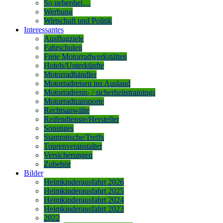
So nebenbei…
Werbung
Wirtschaft und Politik
Interessantes
Ausflugziele
Fahrschulen
Freie Motorradwerkstätten
Hotels/Unterkünfte
Motorradhändler
Motorradreisen ins Ausland
Motorradrenn- / sicherheitstrainings
Motorradtransporte
Rechtsanwälte
Reifendienste/Hersteller
Sonstiges
Stammtische/Treffs
Tourenveranstalter
Versicherungen
Zubehör
Bilder
Heimkinderausfahrt 2026
Heimkinderausfahrt 2025
Heimkinderausfahrt 2024
Heimkinderausfahrt 2023
2022