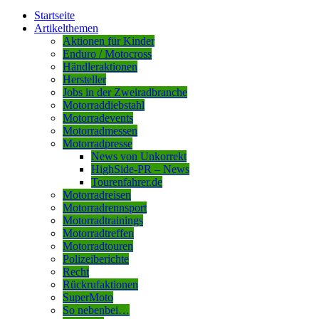
Startseite
Artikelthemen
Aktionen für Kinder
Enduro / Motocross
Händleraktionen
Hersteller
Jobs in der Zweiradbranche
Motorraddiebstahl
Motorradevents
Motorradmessen
Motorradpresse
News von Unkorrekt
HighSide-PR – News
Tourenfahrer.de
Motorradreisen
Motorradrennsport
Motorradtrainings
Motorradtreffen
Motorradtouren
Polizeiberichte
Recht
Rückrufaktionen
SuperMoto
So nebenbei…