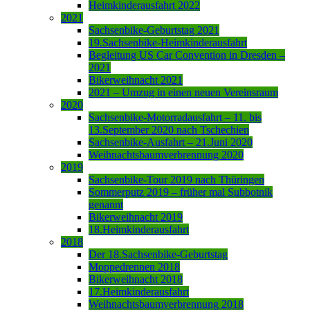
Heimkinderausfahrt 2022
2021
Sachsenbike-Geburtstag 2021
19.Sachsenbike-Heimkinderausfahrt
Begleitung US Car Convention in Dresden –
2021
Bikerweihnacht 2021
2021 – Umzug in einen neuen Vereinsraum
2020
Sachsenbike-Motorradausfahrt – 11. bis
13.September 2020 nach Tschechien
Sachsenbike-Ausfahrt – 21.Juni 2020
Weihnachtsbaumverbrennung 2020
2019
Sachsenbike-Tour 2019 nach Thüringen
Sommerputz 2019 – früher mal Subbotnik
genannt
Bikerweihnacht 2019
18.Heimkinderausfahrt
2018
Der 18.Sachsenbike-Geburtstag
Moppedrennen 2018
Bikerweihnacht 2018
17.Heimkinderausfahrt
Weihnachtsbaumverbrennung 2018