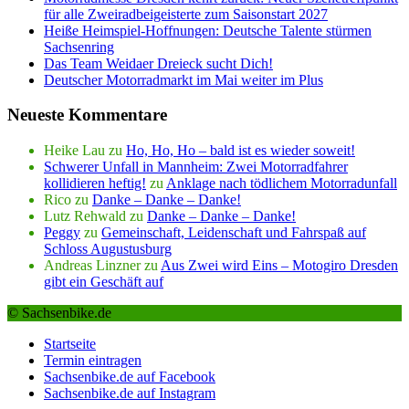
für alle Zweiradbeigeisterte zum Saisonstart 2027
Heiße Heimspiel-Hoffnungen: Deutsche Talente stürmen
Sachsenring
Das Team Weidaer Dreieck sucht Dich!
Deutscher Motorradmarkt im Mai weiter im Plus
Neueste Kommentare
Heike Lau
zu
Ho, Ho, Ho – bald ist es wieder soweit!
Schwerer Unfall in Mannheim: Zwei Motorradfahrer
kollidieren heftig!
zu
Anklage nach tödlichem Motorradunfall
Rico
zu
Danke – Danke – Danke!
Lutz Rehwald
zu
Danke – Danke – Danke!
Peggy
zu
Gemeinschaft, Leidenschaft und Fahrspaß auf
Schloss Augustusburg
Andreas Linzner
zu
Aus Zwei wird Eins – Motogiro Dresden
gibt ein Geschäft auf
© Sachsenbike.de
Startseite
Termin eintragen
Sachsenbike.de auf Facebook
Sachsenbike.de auf Instagram