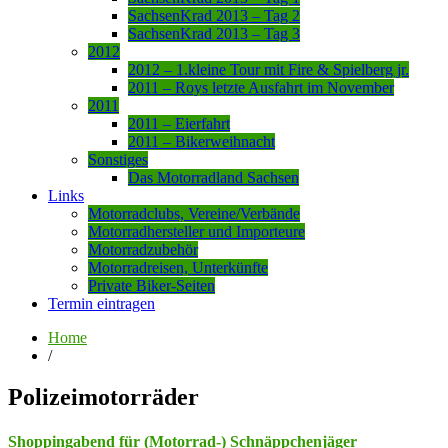
SachsenKrad 2013 – Tag 2
SachsenKrad 2013 – Tag 3
2012
2012 – 1.kleine Tour mit Fire & Spielberg jr.
2011 – Roys letzte Ausfahrt im November
2011
2011 – Eierfahrt
2011 – Bikerweihnacht
Sonstiges
Das Motorradland Sachsen
Links
Motorradclubs, Vereine/Verbände
Motorradhersteller und Importeure
Motorradzubehör
Motorradreisen, Unterkünfte
Private Biker-Seiten
Termin eintragen
Home
/
Polizeimotorräder
Shoppingabend für (Motorrad-) Schnäppchenjäger