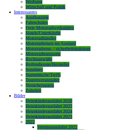
Werbung
Wirtschaft und Politik
Interessantes
Ausflugziele
Fahrschulen
Freie Motorradwerkstätten
Hotels/Unterkünfte
Motorradhändler
Motorradreisen ins Ausland
Motorradrenn- / sicherheitstrainings
Motorradtransporte
Rechtsanwälte
Reifendienste/Hersteller
Sonstiges
Stammtische/Treffs
Tourenveranstalter
Versicherungen
Zubehör
Bilder
Heimkinderausfahrt 2026
Heimkinderausfahrt 2025
Heimkinderausfahrt 2024
Heimkinderausfahrt 2023
2022
Vereinssausfahrt 2022