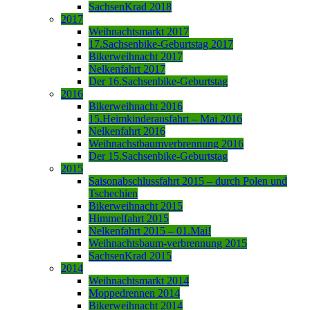
SachsenKrad 2018
2017
Weihnachtsmarkt 2017
17.Sachsenbike-Geburtstag 2017
Bikerweihnacht 2017
Nelkenfahrt 2017
Der 16.Sachsenbike-Geburtstag
2016
Bikerweihnacht 2016
15.Heimkinderausfahrt – Mai 2016
Nelkenfahrt 2016
Weihnachstbaumverbrennung 2016
Der 15.Sachsenbike-Geburtstag
2015
Saisonabschlussfahrt 2015 – durch Polen und
Tschechien
Bikerweihnacht 2015
Himmelfahrt 2015
Nelkenfahrt 2015 – 01.Mai!
Weihnachtsbaum-verbrennung 2015
SachsenKrad 2015
2014
Weihnachtsmarkt 2014
Moppedrennen 2014
Bikerweihnacht 2014