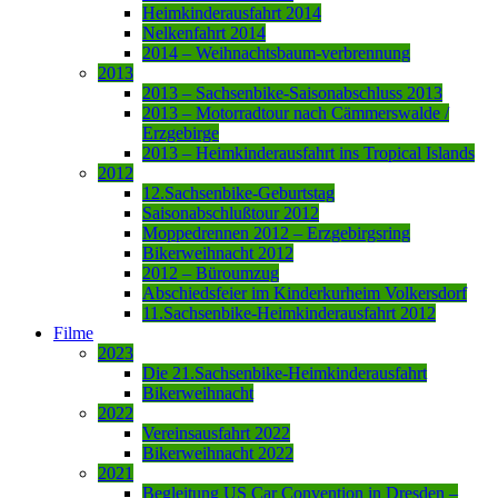
Heimkinderausfahrt 2014
Nelkenfahrt 2014
2014 – Weihnachtsbaum-verbrennung
2013
2013 – Sachsenbike-Saisonabschluss 2013
2013 – Motorradtour nach Cämmerswalde /
Erzgebirge
2013 – Heimkinderausfahrt ins Tropical Islands
2012
12.Sachsenbike-Geburtstag
Saisonabschlußtour 2012
Moppedrennen 2012 – Erzgebirgsring
Bikerweihnacht 2012
2012 – Büroumzug
Abschiedsfeier im Kinderkurheim Volkersdorf
11.Sachsenbike-Heimkinderausfahrt 2012
Filme
2023
Die 21.Sachsenbike-Heimkinderausfahrt
Bikerweihnacht
2022
Vereinsausfahrt 2022
Bikerweihnacht 2022
2021
Begleitung US Car Convention in Dresden –