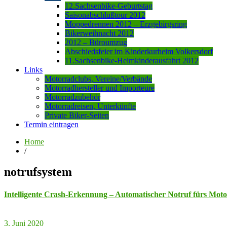
12.Sachsenbike-Geburtstag
Saisonabschlußtour 2012
Moppedrennen 2012 – Erzgebirgsring
Bikerweihnacht 2012
2012 – Büroumzug
Abschiedsfeier im Kinderkurheim Volkersdorf
11.Sachsenbike-Heimkinderausfahrt 2012
Links
Motorradclubs, Vereine/Verbände
Motorradhersteller und Importeure
Motorradzubehör
Motorradreisen, Unterkünfte
Private Biker-Seiten
Termin eintragen
Home
/
notrufsystem
Intelligente Crash-Erkennung – Automatischer Notruf fürs Mot
3. Juni 2020