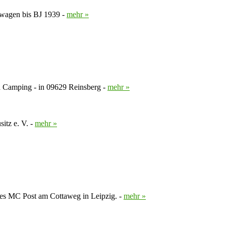
enwagen bis BJ 1939 -
mehr »
d Camping - in 09629 Reinsberg -
mehr »
itz e. V. -
mehr »
es MC Post am Cottaweg in Leipzig. -
mehr »