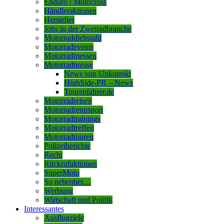
Enduro / Motocross
Händleraktionen
Hersteller
Jobs in der Zweiradbranche
Motorraddiebstahl
Motorradevents
Motorradmessen
Motorradpresse
News von Unkorrekt
HighSide-PR – News
Tourenfahrer.de
Motorradreisen
Motorradrennsport
Motorradtrainings
Motorradtreffen
Motorradtouren
Polizeiberichte
Recht
Rückrufaktionen
SuperMoto
So nebenbei…
Werbung
Wirtschaft und Politik
Interessantes
Ausflugziele