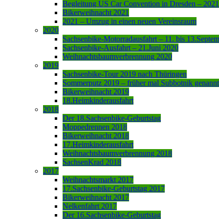
Begleitung US Car Convention in Dresden – 2021
Bikerweihnacht 2021
2021 – Umzug in einen neuen Vereinsraum
2020
Sachsenbike-Motorradausfahrt – 11. bis 13.Septe
Sachsenbike-Ausfahrt – 21.Juni 2020
Weihnachtsbaumverbrennung 2020
2019
Sachsenbike-Tour 2019 nach Thüringen
Sommerputz 2019 – früher mal Subbotnik genannt
Bikerweihnacht 2019
18.Heimkinderausfahrt
2018
Der 18.Sachsenbike-Geburtstag
Moppedrennen 2018
Bikerweihnacht 2018
17.Heimkinderausfahrt
Weihnachtsbaumverbrennung 2018
SachsenKrad 2018
2017
Weihnachtsmarkt 2017
17.Sachsenbike-Geburtstag 2017
Bikerweihnacht 2017
Nelkenfahrt 2017
Der 16.Sachsenbike-Geburtstag