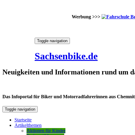
Werbung >>>
Skip
Toggle navigation
to
8. August 2026
content
Sachsenbike.de
Neuigkeiten und Informationen rund um d
Das Infoportal für Biker und Motorradfahrerinnen aus Chemnitz /
Toggle navigation
Startseite
Artikelthemen
Aktionen für Kinder