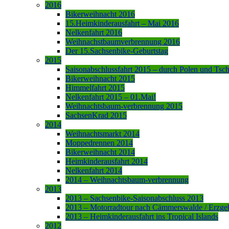
2016
Bikerweihnacht 2016
15.Heimkinderausfahrt – Mai 2016
Nelkenfahrt 2016
Weihnachstbaumverbrennung 2016
Der 15.Sachsenbike-Geburtstag
2015
Saisonabschlussfahrt 2015 – durch Polen und Tsc
Bikerweihnacht 2015
Himmelfahrt 2015
Nelkenfahrt 2015 – 01.Mai!
Weihnachtsbaum-verbrennung 2015
SachsenKrad 2015
2014
Weihnachtsmarkt 2014
Moppedrennen 2014
Bikerweihnacht 2014
Heimkinderausfahrt 2014
Nelkenfahrt 2014
2014 – Weihnachtsbaum-verbrennung
2013
2013 – Sachsenbike-Saisonabschluss 2013
2013 – Motorradtour nach Cämmerswalde / Erzge
2013 – Heimkinderausfahrt ins Tropical Islands
2012