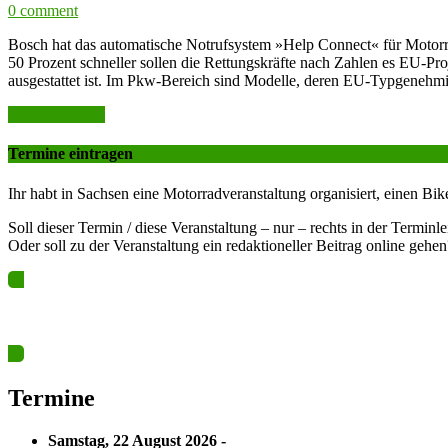
0 comment
Bosch hat das automatische Notrufsystem »Help Connect« für Motorräd
50 Prozent schneller sollen die Rettungskräfte nach Zahlen es EU-P
ausgestattet ist. Im Pkw-Bereich sind Modelle, deren EU-Typgenehm
weiter lesen >>
Termine eintragen
Ihr habt in Sachsen eine Motorradveranstaltung organisiert, einen Bik
Soll dieser Termin / diese Veranstaltung – nur – rechts in der Terminl
Oder soll zu der Veranstaltung ein redaktioneller Beitrag online gehen
Ja? Dann los – Termin nun hier eintragen…
Termine
Samstag, 22 August 2026 -