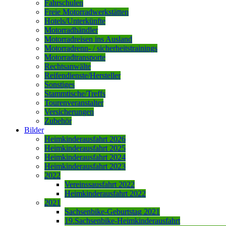
Fahrschulen
Freie Motorradwerkstätten
Hotels/Unterkünfte
Motorradhändler
Motorradreisen ins Ausland
Motorradrenn- / sicherheitstrainings
Motorradtransporte
Rechtsanwälte
Reifendienste/Hersteller
Sonstiges
Stammtische/Treffs
Tourenveranstalter
Versicherungen
Zubehör
Bilder
Heimkinderausfahrt 2026
Heimkinderausfahrt 2025
Heimkinderausfahrt 2024
Heimkinderausfahrt 2023
2022
Vereinssausfahrt 2022
Heimkinderausfahrt 2022
2021
Sachsenbike-Geburtstag 2021
19.Sachsenbike-Heimkinderausfahrt