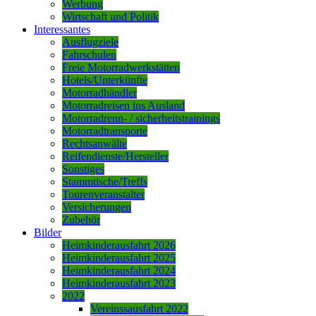
Werbung
Wirtschaft und Politik
Interessantes
Ausflugziele
Fahrschulen
Freie Motorradwerkstätten
Hotels/Unterkünfte
Motorradhändler
Motorradreisen ins Ausland
Motorradrenn- / sicherheitstrainings
Motorradtransporte
Rechtsanwälte
Reifendienste/Hersteller
Sonstiges
Stammtische/Treffs
Tourenveranstalter
Versicherungen
Zubehör
Bilder
Heimkinderausfahrt 2026
Heimkinderausfahrt 2025
Heimkinderausfahrt 2024
Heimkinderausfahrt 2023
2022
Vereinssausfahrt 2022