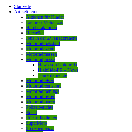
Startseite
Artikelthemen
Aktionen für Kinder
Enduro / Motocross
Händleraktionen
Hersteller
Jobs in der Zweiradbranche
Motorraddiebstahl
Motorradevents
Motorradmessen
Motorradpresse
News von Unkorrekt
HighSide-PR – News
Tourenfahrer.de
Motorradreisen
Motorradrennsport
Motorradtrainings
Motorradtreffen
Motorradtouren
Polizeiberichte
Recht
Rückrufaktionen
SuperMoto
So nebenbei…