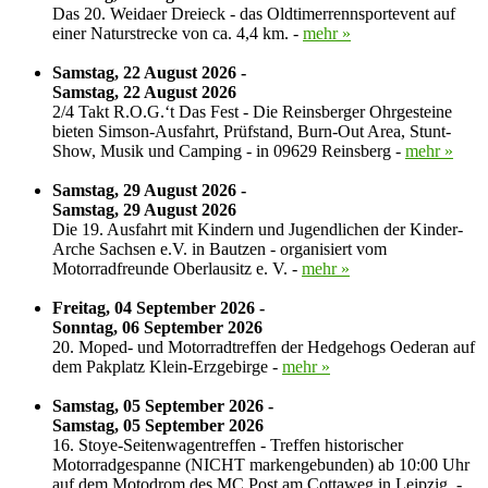
Das 20. Weidaer Dreieck - das Oldtimerrennsportevent auf
einer Naturstrecke von ca. 4,4 km. -
mehr »
Samstag, 22 August 2026 -
Samstag, 22 August 2026
2/4 Takt R.O.G.‘t Das Fest - Die Reinsberger Ohrgesteine
bieten Simson-Ausfahrt, Prüfstand, Burn-Out Area, Stunt-
Show, Musik und Camping - in 09629 Reinsberg -
mehr »
Samstag, 29 August 2026 -
Samstag, 29 August 2026
Die 19. Ausfahrt mit Kindern und Jugendlichen der Kinder-
Arche Sachsen e.V. in Bautzen - organisiert vom
Motorradfreunde Oberlausitz e. V. -
mehr »
Freitag, 04 September 2026 -
Sonntag, 06 September 2026
20. Moped- und Motorradtreffen der Hedgehogs Oederan auf
dem Pakplatz Klein-Erzgebirge -
mehr »
Samstag, 05 September 2026 -
Samstag, 05 September 2026
16. Stoye-Seitenwagentreffen - Treffen historischer
Motorradgespanne (NICHT markengebunden) ab 10:00 Uhr
auf dem Motodrom des MC Post am Cottaweg in Leipzig. -