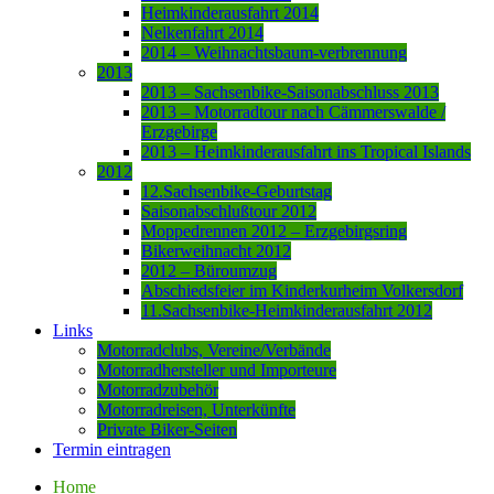
Heimkinderausfahrt 2014
Nelkenfahrt 2014
2014 – Weihnachtsbaum-verbrennung
2013
2013 – Sachsenbike-Saisonabschluss 2013
2013 – Motorradtour nach Cämmerswalde /
Erzgebirge
2013 – Heimkinderausfahrt ins Tropical Islands
2012
12.Sachsenbike-Geburtstag
Saisonabschlußtour 2012
Moppedrennen 2012 – Erzgebirgsring
Bikerweihnacht 2012
2012 – Büroumzug
Abschiedsfeier im Kinderkurheim Volkersdorf
11.Sachsenbike-Heimkinderausfahrt 2012
Links
Motorradclubs, Vereine/Verbände
Motorradhersteller und Importeure
Motorradzubehör
Motorradreisen, Unterkünfte
Private Biker-Seiten
Termin eintragen
Home