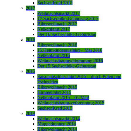
SachsenKrad 2018
2017
Weihnachtsmarkt 2017
17.Sachsenbike-Geburtstag 2017
Bikerweihnacht 2017
Nelkenfahrt 2017
Der 16.Sachsenbike-Geburtstag
2016
Bikerweihnacht 2016
15.Heimkinderausfahrt – Mai 2016
Nelkenfahrt 2016
Weihnachstbaumverbrennung 2016
Der 15.Sachsenbike-Geburtstag
2015
Saisonabschlussfahrt 2015 – durch Polen und
Tschechien
Bikerweihnacht 2015
Himmelfahrt 2015
Nelkenfahrt 2015 – 01.Mai!
Weihnachtsbaum-verbrennung 2015
SachsenKrad 2015
2014
Weihnachtsmarkt 2014
Moppedrennen 2014
Bikerweihnacht 2014