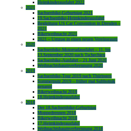
Heimkinderausfahrt 2022
2021
Sachsenbike-Geburtstag 2021
19.Sachsenbike-Heimkinderausfahrt
Begleitung US Car Convention in Dresden –
2021
Bikerweihnacht 2021
2021 – Umzug in einen neuen Vereinsraum
2020
Sachsenbike-Motorradausfahrt – 11. bis
13.September 2020 nach Tschechien
Sachsenbike-Ausfahrt – 21.Juni 2020
Weihnachtsbaumverbrennung 2020
2019
Sachsenbike-Tour 2019 nach Thüringen
Sommerputz 2019 – früher mal Subbotnik
genannt
Bikerweihnacht 2019
18.Heimkinderausfahrt
2018
Der 18.Sachsenbike-Geburtstag
Moppedrennen 2018
Bikerweihnacht 2018
17.Heimkinderausfahrt
Weihnachtsbaumverbrennung 2018