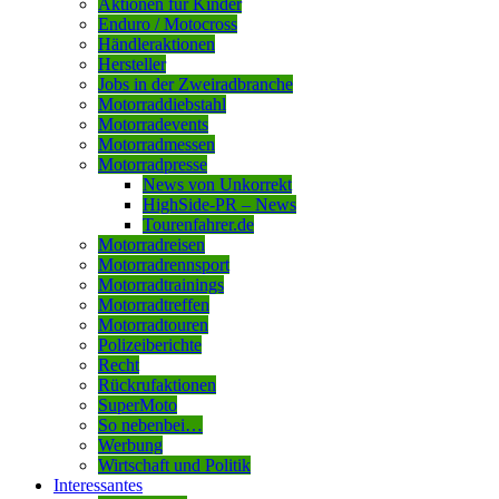
Aktionen für Kinder
Enduro / Motocross
Händleraktionen
Hersteller
Jobs in der Zweiradbranche
Motorraddiebstahl
Motorradevents
Motorradmessen
Motorradpresse
News von Unkorrekt
HighSide-PR – News
Tourenfahrer.de
Motorradreisen
Motorradrennsport
Motorradtrainings
Motorradtreffen
Motorradtouren
Polizeiberichte
Recht
Rückrufaktionen
SuperMoto
So nebenbei…
Werbung
Wirtschaft und Politik
Interessantes