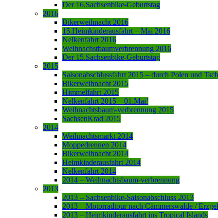
Der 16.Sachsenbike-Geburtstag
2016
Bikerweihnacht 2016
15.Heimkinderausfahrt – Mai 2016
Nelkenfahrt 2016
Weihnachstbaumverbrennung 2016
Der 15.Sachsenbike-Geburtstag
2015
Saisonabschlussfahrt 2015 – durch Polen und Tsc
Bikerweihnacht 2015
Himmelfahrt 2015
Nelkenfahrt 2015 – 01.Mai!
Weihnachtsbaum-verbrennung 2015
SachsenKrad 2015
2014
Weihnachtsmarkt 2014
Moppedrennen 2014
Bikerweihnacht 2014
Heimkinderausfahrt 2014
Nelkenfahrt 2014
2014 – Weihnachtsbaum-verbrennung
2013
2013 – Sachsenbike-Saisonabschluss 2013
2013 – Motorradtour nach Cämmerswalde / Erzge
2013 – Heimkinderausfahrt ins Tropical Islands