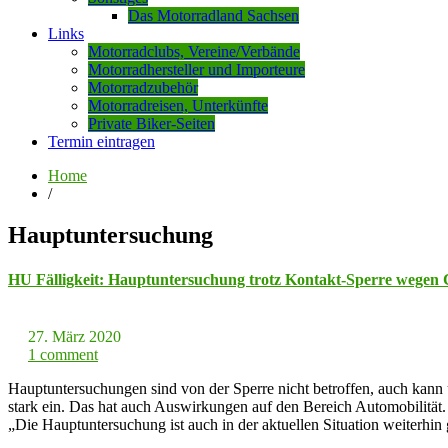
Das Motorradland Sachsen
Links
Motorradclubs, Vereine/Verbände
Motorradhersteller und Importeure
Motorradzubehör
Motorradreisen, Unterkünfte
Private Biker-Seiten
Termin eintragen
Home
/
Hauptuntersuchung
HU Fälligkeit: Hauptuntersuchung trotz Kontakt-Sperre wegen 
27. März 2020
1 comment
Hauptuntersuchungen sind von der Sperre nicht betroffen, auch kann 
stark ein. Das hat auch Auswirkungen auf den Bereich Automobilität.
„Die Hauptuntersuchung ist auch in der aktuellen Situation weiterhi