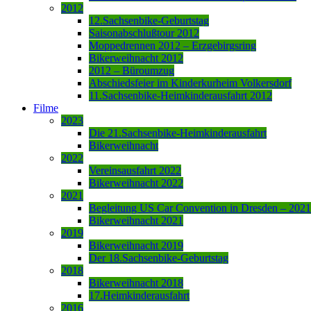
2012
12.Sachsenbike-Geburtstag
Saisonabschlußtour 2012
Moppedrennen 2012 – Erzgebirgsring
Bikerweihnacht 2012
2012 – Büroumzug
Abschiedsfeier im Kinderkurheim Volkersdorf
11.Sachsenbike-Heimkinderausfahrt 2012
Filme
2023
Die 21.Sachsenbike-Heimkinderausfahrt
Bikerweihnacht
2022
Vereinsausfahrt 2022
Bikerweihnacht 2022
2021
Begleitung US Car Convention in Dresden – 2021
Bikerweihnacht 2021
2019
Bikerweihnacht 2019
Der 18.Sachsenbike-Geburtstag
2018
Bikerweihnacht 2018
17.Heimkinderausfahrt
2016