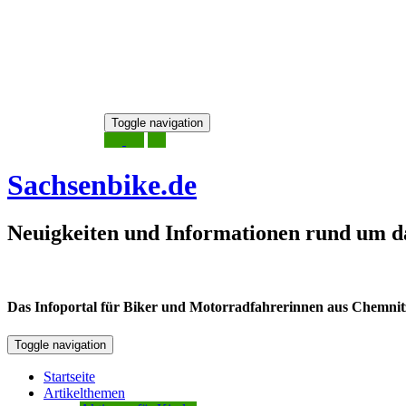
Skip
Toggle navigation
to
6. August 2026
content
Sachsenbike.de
Neuigkeiten und Informationen rund um d
Das Infoportal für Biker und Motorradfahrerinnen aus Chemnitz /
Toggle navigation
Startseite
Artikelthemen