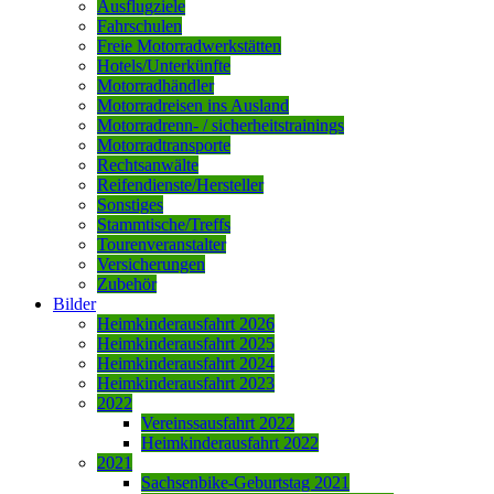
Ausflugziele
Fahrschulen
Freie Motorradwerkstätten
Hotels/Unterkünfte
Motorradhändler
Motorradreisen ins Ausland
Motorradrenn- / sicherheitstrainings
Motorradtransporte
Rechtsanwälte
Reifendienste/Hersteller
Sonstiges
Stammtische/Treffs
Tourenveranstalter
Versicherungen
Zubehör
Bilder
Heimkinderausfahrt 2026
Heimkinderausfahrt 2025
Heimkinderausfahrt 2024
Heimkinderausfahrt 2023
2022
Vereinssausfahrt 2022
Heimkinderausfahrt 2022
2021
Sachsenbike-Geburtstag 2021