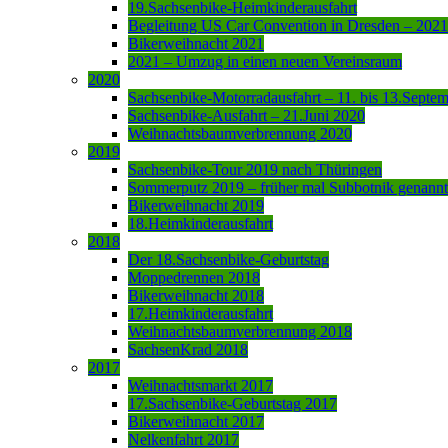
19.Sachsenbike-Heimkinderausfahrt
Begleitung US Car Convention in Dresden – 2021
Bikerweihnacht 2021
2021 – Umzug in einen neuen Vereinsraum
2020
Sachsenbike-Motorradausfahrt – 11. bis 13.Septe
Sachsenbike-Ausfahrt – 21.Juni 2020
Weihnachtsbaumverbrennung 2020
2019
Sachsenbike-Tour 2019 nach Thüringen
Sommerputz 2019 – früher mal Subbotnik genannt
Bikerweihnacht 2019
18.Heimkinderausfahrt
2018
Der 18.Sachsenbike-Geburtstag
Moppedrennen 2018
Bikerweihnacht 2018
17.Heimkinderausfahrt
Weihnachtsbaumverbrennung 2018
SachsenKrad 2018
2017
Weihnachtsmarkt 2017
17.Sachsenbike-Geburtstag 2017
Bikerweihnacht 2017
Nelkenfahrt 2017