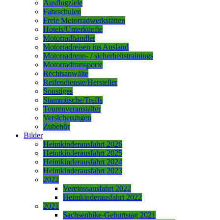
Ausflugziele
Fahrschulen
Freie Motorradwerkstätten
Hotels/Unterkünfte
Motorradhändler
Motorradreisen ins Ausland
Motorradrenn- / sicherheitstrainings
Motorradtransporte
Rechtsanwälte
Reifendienste/Hersteller
Sonstiges
Stammtische/Treffs
Tourenveranstalter
Versicherungen
Zubehör
Bilder
Heimkinderausfahrt 2026
Heimkinderausfahrt 2025
Heimkinderausfahrt 2024
Heimkinderausfahrt 2023
2022
Vereinssausfahrt 2022
Heimkinderausfahrt 2022
2021
Sachsenbike-Geburtstag 2021