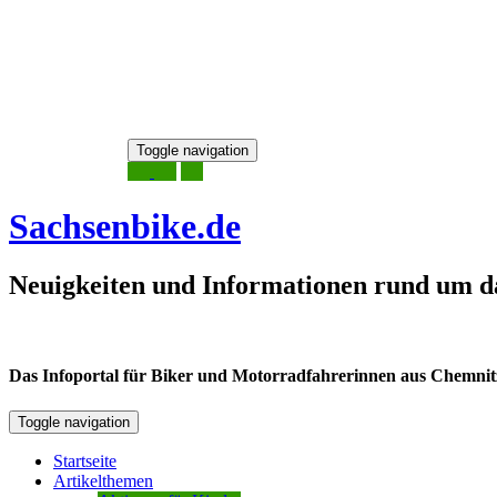
Skip
Toggle navigation
to
7. August 2026
content
Sachsenbike.de
Neuigkeiten und Informationen rund um d
Das Infoportal für Biker und Motorradfahrerinnen aus Chemnitz /
Toggle navigation
Startseite
Artikelthemen