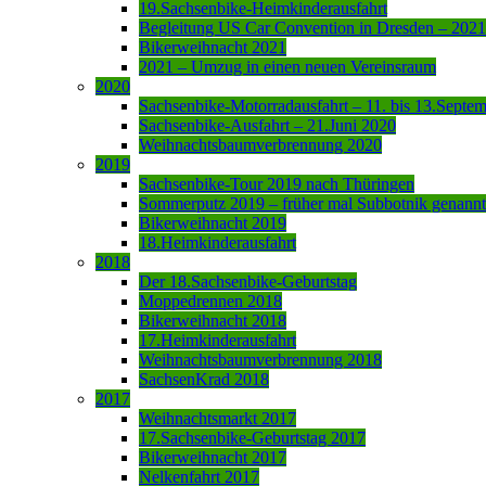
19.Sachsenbike-Heimkinderausfahrt
Begleitung US Car Convention in Dresden – 2021
Bikerweihnacht 2021
2021 – Umzug in einen neuen Vereinsraum
2020
Sachsenbike-Motorradausfahrt – 11. bis 13.Septe
Sachsenbike-Ausfahrt – 21.Juni 2020
Weihnachtsbaumverbrennung 2020
2019
Sachsenbike-Tour 2019 nach Thüringen
Sommerputz 2019 – früher mal Subbotnik genannt
Bikerweihnacht 2019
18.Heimkinderausfahrt
2018
Der 18.Sachsenbike-Geburtstag
Moppedrennen 2018
Bikerweihnacht 2018
17.Heimkinderausfahrt
Weihnachtsbaumverbrennung 2018
SachsenKrad 2018
2017
Weihnachtsmarkt 2017
17.Sachsenbike-Geburtstag 2017
Bikerweihnacht 2017
Nelkenfahrt 2017