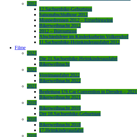
2012
12.Sachsenbike-Geburtstag
Saisonabschlußtour 2012
Moppedrennen 2012 – Erzgebirgsring
Bikerweihnacht 2012
2012 – Büroumzug
Abschiedsfeier im Kinderkurheim Volkersdorf
11.Sachsenbike-Heimkinderausfahrt 2012
Filme
2023
Die 21.Sachsenbike-Heimkinderausfahrt
Bikerweihnacht
2022
Vereinsausfahrt 2022
Bikerweihnacht 2022
2021
Begleitung US Car Convention in Dresden – 2021
Bikerweihnacht 2021
2019
Bikerweihnacht 2019
Der 18.Sachsenbike-Geburtstag
2018
Bikerweihnacht 2018
17.Heimkinderausfahrt
2016