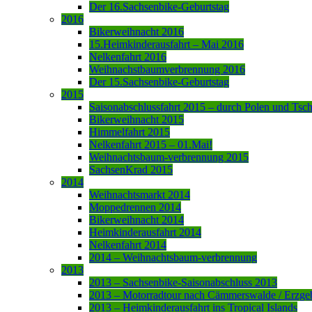
Der 16.Sachsenbike-Geburtstag
2016
Bikerweihnacht 2016
15.Heimkinderausfahrt – Mai 2016
Nelkenfahrt 2016
Weihnachstbaumverbrennung 2016
Der 15.Sachsenbike-Geburtstag
2015
Saisonabschlussfahrt 2015 – durch Polen und Tsc
Bikerweihnacht 2015
Himmelfahrt 2015
Nelkenfahrt 2015 – 01.Mai!
Weihnachtsbaum-verbrennung 2015
SachsenKrad 2015
2014
Weihnachtsmarkt 2014
Moppedrennen 2014
Bikerweihnacht 2014
Heimkinderausfahrt 2014
Nelkenfahrt 2014
2014 – Weihnachtsbaum-verbrennung
2013
2013 – Sachsenbike-Saisonabschluss 2013
2013 – Motorradtour nach Cämmerswalde / Erzge
2013 – Heimkinderausfahrt ins Tropical Islands