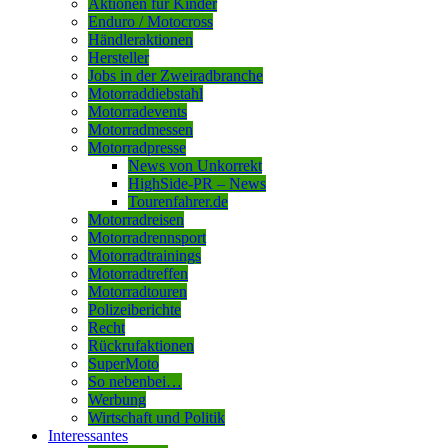
Aktionen für Kinder
Enduro / Motocross
Händleraktionen
Hersteller
Jobs in der Zweiradbranche
Motorraddiebstahl
Motorradevents
Motorradmessen
Motorradpresse
News von Unkorrekt
HighSide-PR – News
Tourenfahrer.de
Motorradreisen
Motorradrennsport
Motorradtrainings
Motorradtreffen
Motorradtouren
Polizeiberichte
Recht
Rückrufaktionen
SuperMoto
So nebenbei…
Werbung
Wirtschaft und Politik
Interessantes