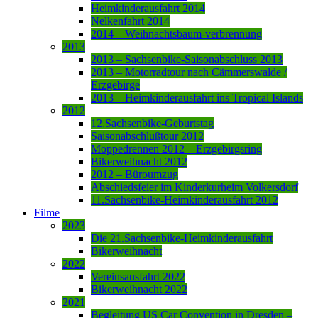
Heimkinderausfahrt 2014
Nelkenfahrt 2014
2014 – Weihnachtsbaum-verbrennung
2013
2013 – Sachsenbike-Saisonabschluss 2013
2013 – Motorradtour nach Cämmerswalde /
Erzgebirge
2013 – Heimkinderausfahrt ins Tropical Islands
2012
12.Sachsenbike-Geburtstag
Saisonabschlußtour 2012
Moppedrennen 2012 – Erzgebirgsring
Bikerweihnacht 2012
2012 – Büroumzug
Abschiedsfeier im Kinderkurheim Volkersdorf
11.Sachsenbike-Heimkinderausfahrt 2012
Filme
2023
Die 21.Sachsenbike-Heimkinderausfahrt
Bikerweihnacht
2022
Vereinsausfahrt 2022
Bikerweihnacht 2022
2021
Begleitung US Car Convention in Dresden –