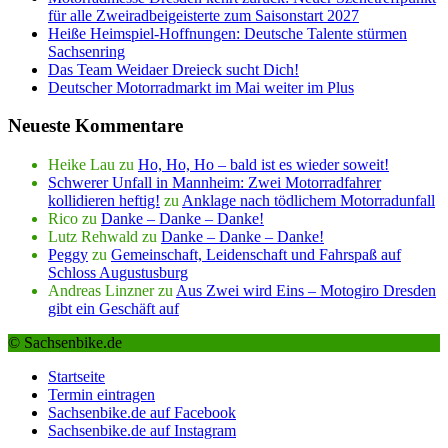
für alle Zweiradbeigeisterte zum Saisonstart 2027
Heiße Heimspiel-Hoffnungen: Deutsche Talente stürmen
Sachsenring
Das Team Weidaer Dreieck sucht Dich!
Deutscher Motorradmarkt im Mai weiter im Plus
Neueste Kommentare
Heike Lau
zu
Ho, Ho, Ho – bald ist es wieder soweit!
Schwerer Unfall in Mannheim: Zwei Motorradfahrer
kollidieren heftig!
zu
Anklage nach tödlichem Motorradunfall
Rico
zu
Danke – Danke – Danke!
Lutz Rehwald
zu
Danke – Danke – Danke!
Peggy
zu
Gemeinschaft, Leidenschaft und Fahrspaß auf
Schloss Augustusburg
Andreas Linzner
zu
Aus Zwei wird Eins – Motogiro Dresden
gibt ein Geschäft auf
© Sachsenbike.de
Startseite
Termin eintragen
Sachsenbike.de auf Facebook
Sachsenbike.de auf Instagram