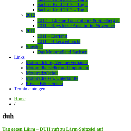
SachsenKrad 2013 – Tag 2
SachsenKrad 2013 – Tag 3
2012
2012 – 1.kleine Tour mit Fire & Spielberg jr.
2011 – Roys letzte Ausfahrt im November
2011
2011 – Eierfahrt
2011 – Bikerweihnacht
Sonstiges
Das Motorradland Sachsen
Links
Motorradclubs, Vereine/Verbände
Motorradhersteller und Importeure
Motorradzubehör
Motorradreisen, Unterkünfte
Private Biker-Seiten
Termin eintragen
Home
/
duh
Tag gegen Lärm – DUH ruft zu Lärm-Spitzelei auf