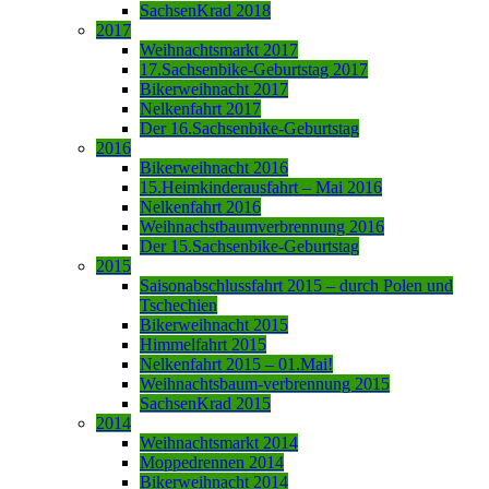
SachsenKrad 2018
2017
Weihnachtsmarkt 2017
17.Sachsenbike-Geburtstag 2017
Bikerweihnacht 2017
Nelkenfahrt 2017
Der 16.Sachsenbike-Geburtstag
2016
Bikerweihnacht 2016
15.Heimkinderausfahrt – Mai 2016
Nelkenfahrt 2016
Weihnachstbaumverbrennung 2016
Der 15.Sachsenbike-Geburtstag
2015
Saisonabschlussfahrt 2015 – durch Polen und
Tschechien
Bikerweihnacht 2015
Himmelfahrt 2015
Nelkenfahrt 2015 – 01.Mai!
Weihnachtsbaum-verbrennung 2015
SachsenKrad 2015
2014
Weihnachtsmarkt 2014
Moppedrennen 2014
Bikerweihnacht 2014