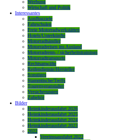
Werbung
Wirtschaft und Politik
Interessantes
Ausflugziele
Fahrschulen
Freie Motorradwerkstätten
Hotels/Unterkünfte
Motorradhändler
Motorradreisen ins Ausland
Motorradrenn- / sicherheitstrainings
Motorradtransporte
Rechtsanwälte
Reifendienste/Hersteller
Sonstiges
Stammtische/Treffs
Tourenveranstalter
Versicherungen
Zubehör
Bilder
Heimkinderausfahrt 2026
Heimkinderausfahrt 2025
Heimkinderausfahrt 2024
Heimkinderausfahrt 2023
2022
Vereinssausfahrt 2022