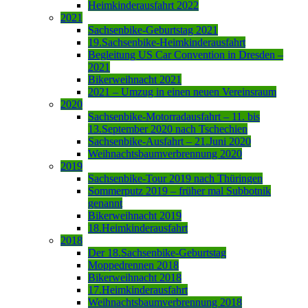
Heimkinderausfahrt 2022
2021
Sachsenbike-Geburtstag 2021
19.Sachsenbike-Heimkinderausfahrt
Begleitung US Car Convention in Dresden –
2021
Bikerweihnacht 2021
2021 – Umzug in einen neuen Vereinsraum
2020
Sachsenbike-Motorradausfahrt – 11. bis
13.September 2020 nach Tschechien
Sachsenbike-Ausfahrt – 21.Juni 2020
Weihnachtsbaumverbrennung 2020
2019
Sachsenbike-Tour 2019 nach Thüringen
Sommerputz 2019 – früher mal Subbotnik
genannt
Bikerweihnacht 2019
18.Heimkinderausfahrt
2018
Der 18.Sachsenbike-Geburtstag
Moppedrennen 2018
Bikerweihnacht 2018
17.Heimkinderausfahrt
Weihnachtsbaumverbrennung 2018