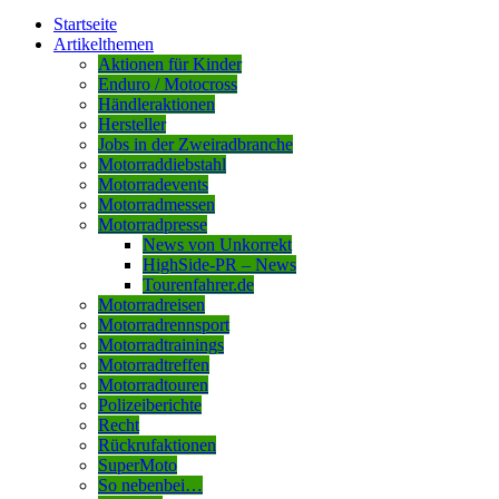
Startseite
Artikelthemen
Aktionen für Kinder
Enduro / Motocross
Händleraktionen
Hersteller
Jobs in der Zweiradbranche
Motorraddiebstahl
Motorradevents
Motorradmessen
Motorradpresse
News von Unkorrekt
HighSide-PR – News
Tourenfahrer.de
Motorradreisen
Motorradrennsport
Motorradtrainings
Motorradtreffen
Motorradtouren
Polizeiberichte
Recht
Rückrufaktionen
SuperMoto
So nebenbei…