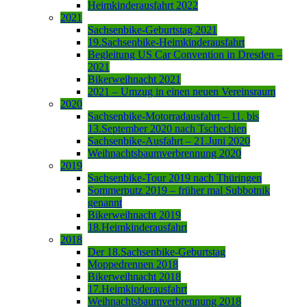
Heimkinderausfahrt 2022
2021
Sachsenbike-Geburtstag 2021
19.Sachsenbike-Heimkinderausfahrt
Begleitung US Car Convention in Dresden –
2021
Bikerweihnacht 2021
2021 – Umzug in einen neuen Vereinsraum
2020
Sachsenbike-Motorradausfahrt – 11. bis
13.September 2020 nach Tschechien
Sachsenbike-Ausfahrt – 21.Juni 2020
Weihnachtsbaumverbrennung 2020
2019
Sachsenbike-Tour 2019 nach Thüringen
Sommerputz 2019 – früher mal Subbotnik
genannt
Bikerweihnacht 2019
18.Heimkinderausfahrt
2018
Der 18.Sachsenbike-Geburtstag
Moppedrennen 2018
Bikerweihnacht 2018
17.Heimkinderausfahrt
Weihnachtsbaumverbrennung 2018