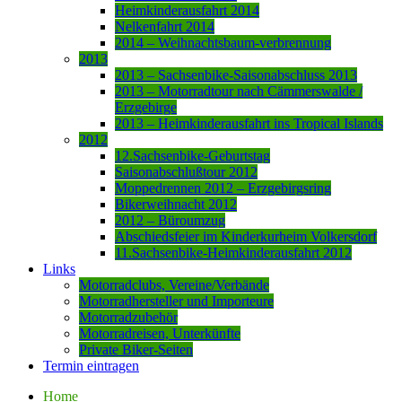
Heimkinderausfahrt 2014
Nelkenfahrt 2014
2014 – Weihnachtsbaum-verbrennung
2013
2013 – Sachsenbike-Saisonabschluss 2013
2013 – Motorradtour nach Cämmerswalde /
Erzgebirge
2013 – Heimkinderausfahrt ins Tropical Islands
2012
12.Sachsenbike-Geburtstag
Saisonabschlußtour 2012
Moppedrennen 2012 – Erzgebirgsring
Bikerweihnacht 2012
2012 – Büroumzug
Abschiedsfeier im Kinderkurheim Volkersdorf
11.Sachsenbike-Heimkinderausfahrt 2012
Links
Motorradclubs, Vereine/Verbände
Motorradhersteller und Importeure
Motorradzubehör
Motorradreisen, Unterkünfte
Private Biker-Seiten
Termin eintragen
Home