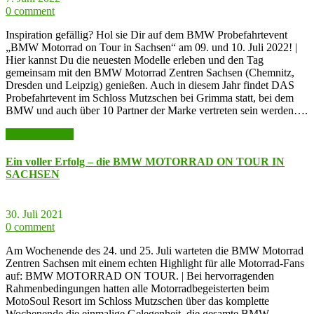
0 comment
Inspiration gefällig? Hol sie Dir auf dem BMW Probefahrtevent
„BMW Motorrad on Tour in Sachsen“ am 09. und 10. Juli 2022! |
Hier kannst Du die neuesten Modelle erleben und den Tag
gemeinsam mit den BMW Motorrad Zentren Sachsen (Chemnitz,
Dresden und Leipzig) genießen. Auch in diesem Jahr findet DAS
Probefahrtevent im Schloss Mutzschen bei Grimma statt, bei dem
BMW und auch über 10 Partner der Marke vertreten sein werden….
weiter lesen >>
Ein voller Erfolg – die BMW MOTORRAD ON TOUR IN
SACHSEN
30. Juli 2021
0 comment
Am Wochenende des 24. und 25. Juli warteten die BMW Motorrad
Zentren Sachsen mit einem echten Highlight für alle Motorrad-Fans
auf: BMW MOTORRAD ON TOUR. | Bei hervorragenden
Rahmenbedingungen hatten alle Motorradbegeisterten beim
MotoSoul Resort im Schloss Mutzschen über das komplette
Wochenende die einmalige Gelegenheit, die gesamte BMW