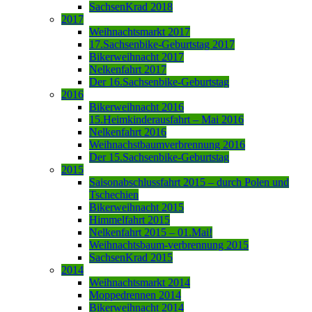
SachsenKrad 2018
2017
Weihnachtsmarkt 2017
17.Sachsenbike-Geburtstag 2017
Bikerweihnacht 2017
Nelkenfahrt 2017
Der 16.Sachsenbike-Geburtstag
2016
Bikerweihnacht 2016
15.Heimkinderausfahrt – Mai 2016
Nelkenfahrt 2016
Weihnachstbaumverbrennung 2016
Der 15.Sachsenbike-Geburtstag
2015
Saisonabschlussfahrt 2015 – durch Polen und
Tschechien
Bikerweihnacht 2015
Himmelfahrt 2015
Nelkenfahrt 2015 – 01.Mai!
Weihnachtsbaum-verbrennung 2015
SachsenKrad 2015
2014
Weihnachtsmarkt 2014
Moppedrennen 2014
Bikerweihnacht 2014