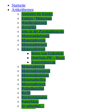
Startseite
Artikelthemen
Aktionen für Kinder
Enduro / Motocross
Händleraktionen
Hersteller
Jobs in der Zweiradbranche
Motorraddiebstahl
Motorradevents
Motorradmessen
Motorradpresse
News von Unkorrekt
HighSide-PR – News
Tourenfahrer.de
Motorradreisen
Motorradrennsport
Motorradtrainings
Motorradtreffen
Motorradtouren
Polizeiberichte
Recht
Rückrufaktionen
SuperMoto
So nebenbei…