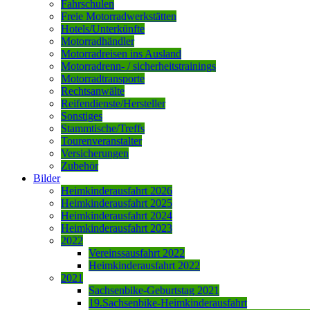
Fahrschulen
Freie Motorradwerkstätten
Hotels/Unterkünfte
Motorradhändler
Motorradreisen ins Ausland
Motorradrenn- / sicherheitstrainings
Motorradtransporte
Rechtsanwälte
Reifendienste/Hersteller
Sonstiges
Stammtische/Treffs
Tourenveranstalter
Versicherungen
Zubehör
Bilder
Heimkinderausfahrt 2026
Heimkinderausfahrt 2025
Heimkinderausfahrt 2024
Heimkinderausfahrt 2023
2022
Vereinssausfahrt 2022
Heimkinderausfahrt 2022
2021
Sachsenbike-Geburtstag 2021
19.Sachsenbike-Heimkinderausfahrt