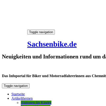
Skip
Toggle navigation
to
6. August 2026
content
Sachsenbike.de
Neuigkeiten und Informationen rund um d
Das Infoportal für Biker und Motorradfahrerinnen aus Chemnitz /
Toggle navigation
Startseite
Artikelthemen
Aktionen für Kinder