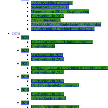
12.Sachsenbike-Geburtstag
Saisonabschlußtour 2012
Moppedrennen 2012 – Erzgebirgsring
Bikerweihnacht 2012
2012 – Büroumzug
Abschiedsfeier im Kinderkurheim Volkersdorf
11.Sachsenbike-Heimkinderausfahrt 2012
Filme
2023
Die 21.Sachsenbike-Heimkinderausfahrt
Bikerweihnacht
2022
Vereinsausfahrt 2022
Bikerweihnacht 2022
2021
Begleitung US Car Convention in Dresden – 2021
Bikerweihnacht 2021
2019
Bikerweihnacht 2019
Der 18.Sachsenbike-Geburtstag
2018
Bikerweihnacht 2018
17.Heimkinderausfahrt
2016
Der 16.Sachsenbike-Geburtstag