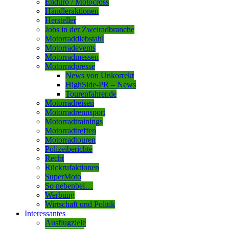
Enduro / Motocross
Händleraktionen
Hersteller
Jobs in der Zweiradbranche
Motorraddiebstahl
Motorradevents
Motorradmessen
Motorradpresse
News von Unkorrekt
HighSide-PR – News
Tourenfahrer.de
Motorradreisen
Motorradrennsport
Motorradtrainings
Motorradtreffen
Motorradtouren
Polizeiberichte
Recht
Rückrufaktionen
SuperMoto
So nebenbei…
Werbung
Wirtschaft und Politik
Interessantes
Ausflugziele