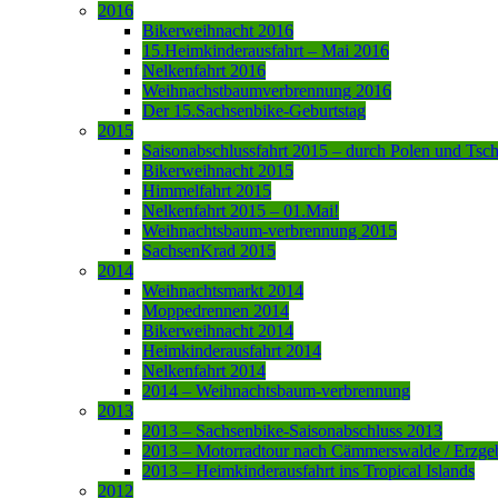
2016
Bikerweihnacht 2016
15.Heimkinderausfahrt – Mai 2016
Nelkenfahrt 2016
Weihnachstbaumverbrennung 2016
Der 15.Sachsenbike-Geburtstag
2015
Saisonabschlussfahrt 2015 – durch Polen und Tsc
Bikerweihnacht 2015
Himmelfahrt 2015
Nelkenfahrt 2015 – 01.Mai!
Weihnachtsbaum-verbrennung 2015
SachsenKrad 2015
2014
Weihnachtsmarkt 2014
Moppedrennen 2014
Bikerweihnacht 2014
Heimkinderausfahrt 2014
Nelkenfahrt 2014
2014 – Weihnachtsbaum-verbrennung
2013
2013 – Sachsenbike-Saisonabschluss 2013
2013 – Motorradtour nach Cämmerswalde / Erzge
2013 – Heimkinderausfahrt ins Tropical Islands
2012