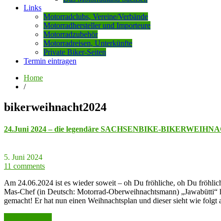
Links
Motorradclubs, Vereine/Verbände
Motorradhersteller und Importeure
Motorradzubehör
Motorradreisen, Unterkünfte
Private Biker-Seiten
Termin eintragen
Home
/
bikerweihnacht2024
24.Juni 2024 – die legendäre SACHSENBIKE-BIKERWEIHN
5. Juni 2024
11 comments
Am 24.06.2024 ist es wieder soweit – oh Du fröhliche, oh Du fröhlich
Mas-Chef (in Deutsch: Motorrad-Oberweihnachtsmann) „Jawabütti“ hat 
gemacht! Er hat nun einen Weihnachtsplan und dieser sieht wie folgt 
weiter lesen >>