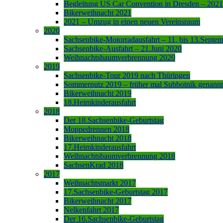
Begleitung US Car Convention in Dresden – 2021
Bikerweihnacht 2021
2021 – Umzug in einen neuen Vereinsraum
2020
Sachsenbike-Motorradausfahrt – 11. bis 13.Septe
Sachsenbike-Ausfahrt – 21.Juni 2020
Weihnachtsbaumverbrennung 2020
2019
Sachsenbike-Tour 2019 nach Thüringen
Sommerputz 2019 – früher mal Subbotnik genannt
Bikerweihnacht 2019
18.Heimkinderausfahrt
2018
Der 18.Sachsenbike-Geburtstag
Moppedrennen 2018
Bikerweihnacht 2018
17.Heimkinderausfahrt
Weihnachtsbaumverbrennung 2018
SachsenKrad 2018
2017
Weihnachtsmarkt 2017
17.Sachsenbike-Geburtstag 2017
Bikerweihnacht 2017
Nelkenfahrt 2017
Der 16.Sachsenbike-Geburtstag