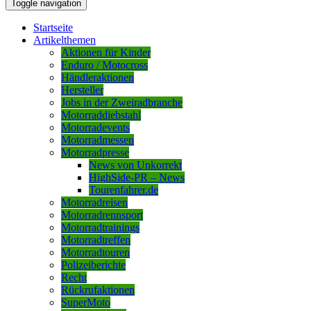
Toggle navigation
Startseite
Artikelthemen
Aktionen für Kinder
Enduro / Motocross
Händleraktionen
Hersteller
Jobs in der Zweiradbranche
Motorraddiebstahl
Motorradevents
Motorradmessen
Motorradpresse
News von Unkorrekt
HighSide-PR – News
Tourenfahrer.de
Motorradreisen
Motorradrennsport
Motorradtrainings
Motorradtreffen
Motorradtouren
Polizeiberichte
Recht
Rückrufaktionen
SuperMoto