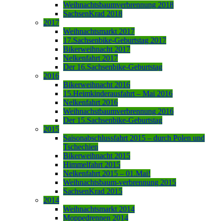
Weihnachtsbaumverbrennung 2018
SachsenKrad 2018
2017
Weihnachtsmarkt 2017
17.Sachsenbike-Geburtstag 2017
Bikerweihnacht 2017
Nelkenfahrt 2017
Der 16.Sachsenbike-Geburtstag
2016
Bikerweihnacht 2016
15.Heimkinderausfahrt – Mai 2016
Nelkenfahrt 2016
Weihnachstbaumverbrennung 2016
Der 15.Sachsenbike-Geburtstag
2015
Saisonabschlussfahrt 2015 – durch Polen und
Tschechien
Bikerweihnacht 2015
Himmelfahrt 2015
Nelkenfahrt 2015 – 01.Mai!
Weihnachtsbaum-verbrennung 2015
SachsenKrad 2015
2014
Weihnachtsmarkt 2014
Moppedrennen 2014