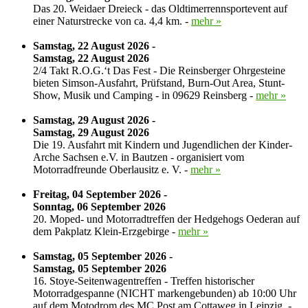
Das 20. Weidaer Dreieck - das Oldtimerrennsportevent auf
einer Naturstrecke von ca. 4,4 km. -
mehr »
Samstag, 22 August 2026 -
Samstag, 22 August 2026
2/4 Takt R.O.G.‘t Das Fest - Die Reinsberger Ohrgesteine
bieten Simson-Ausfahrt, Prüfstand, Burn-Out Area, Stunt-
Show, Musik und Camping - in 09629 Reinsberg -
mehr »
Samstag, 29 August 2026 -
Samstag, 29 August 2026
Die 19. Ausfahrt mit Kindern und Jugendlichen der Kinder-
Arche Sachsen e.V. in Bautzen - organisiert vom
Motorradfreunde Oberlausitz e. V. -
mehr »
Freitag, 04 September 2026 -
Sonntag, 06 September 2026
20. Moped- und Motorradtreffen der Hedgehogs Oederan auf
dem Pakplatz Klein-Erzgebirge -
mehr »
Samstag, 05 September 2026 -
Samstag, 05 September 2026
16. Stoye-Seitenwagentreffen - Treffen historischer
Motorradgespanne (NICHT markengebunden) ab 10:00 Uhr
auf dem Motodrom des MC Post am Cottaweg in Leipzig. -