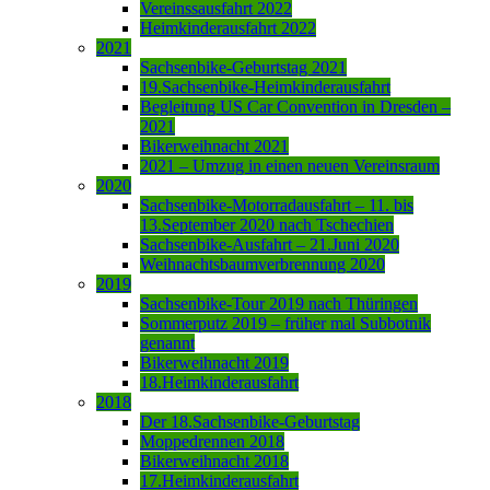
Vereinssausfahrt 2022
Heimkinderausfahrt 2022
2021
Sachsenbike-Geburtstag 2021
19.Sachsenbike-Heimkinderausfahrt
Begleitung US Car Convention in Dresden –
2021
Bikerweihnacht 2021
2021 – Umzug in einen neuen Vereinsraum
2020
Sachsenbike-Motorradausfahrt – 11. bis
13.September 2020 nach Tschechien
Sachsenbike-Ausfahrt – 21.Juni 2020
Weihnachtsbaumverbrennung 2020
2019
Sachsenbike-Tour 2019 nach Thüringen
Sommerputz 2019 – früher mal Subbotnik
genannt
Bikerweihnacht 2019
18.Heimkinderausfahrt
2018
Der 18.Sachsenbike-Geburtstag
Moppedrennen 2018
Bikerweihnacht 2018
17.Heimkinderausfahrt