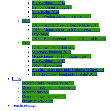
Bikerweihnacht 2014
Heimkinderausfahrt 2014
Nelkenfahrt 2014
2014 – Weihnachtsbaum-verbrennung
2013
2013 – Sachsenbike-Saisonabschluss 2013
2013 – Motorradtour nach Cämmerswalde /
Erzgebirge
2013 – Heimkinderausfahrt ins Tropical Islands
2012
12.Sachsenbike-Geburtstag
Saisonabschlußtour 2012
Moppedrennen 2012 – Erzgebirgsring
Bikerweihnacht 2012
2012 – Büroumzug
Abschiedsfeier im Kinderkurheim Volkersdorf
11.Sachsenbike-Heimkinderausfahrt 2012
Links
Motorradclubs, Vereine/Verbände
Motorradhersteller und Importeure
Motorradzubehör
Motorradreisen, Unterkünfte
Private Biker-Seiten
Termin eintragen