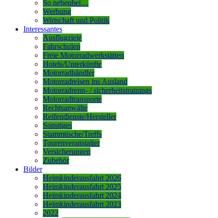
So nebenbei…
Werbung
Wirtschaft und Politik
Interessantes
Ausflugziele
Fahrschulen
Freie Motorradwerkstätten
Hotels/Unterkünfte
Motorradhändler
Motorradreisen ins Ausland
Motorradrenn- / sicherheitstrainings
Motorradtransporte
Rechtsanwälte
Reifendienste/Hersteller
Sonstiges
Stammtische/Treffs
Tourenveranstalter
Versicherungen
Zubehör
Bilder
Heimkinderausfahrt 2026
Heimkinderausfahrt 2025
Heimkinderausfahrt 2024
Heimkinderausfahrt 2023
2022