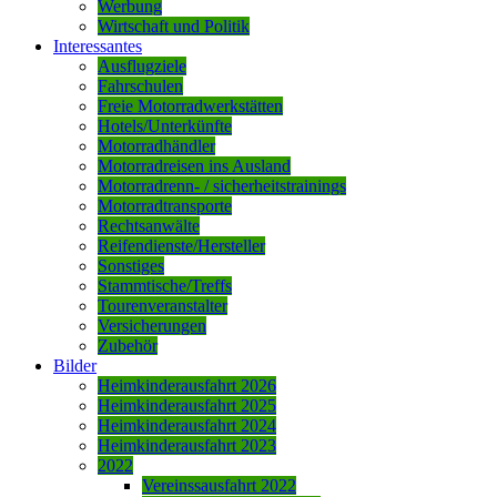
Werbung
Wirtschaft und Politik
Interessantes
Ausflugziele
Fahrschulen
Freie Motorradwerkstätten
Hotels/Unterkünfte
Motorradhändler
Motorradreisen ins Ausland
Motorradrenn- / sicherheitstrainings
Motorradtransporte
Rechtsanwälte
Reifendienste/Hersteller
Sonstiges
Stammtische/Treffs
Tourenveranstalter
Versicherungen
Zubehör
Bilder
Heimkinderausfahrt 2026
Heimkinderausfahrt 2025
Heimkinderausfahrt 2024
Heimkinderausfahrt 2023
2022
Vereinssausfahrt 2022