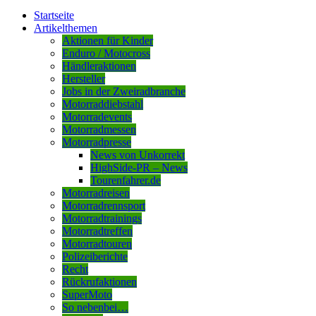
Startseite
Artikelthemen
Aktionen für Kinder
Enduro / Motocross
Händleraktionen
Hersteller
Jobs in der Zweiradbranche
Motorraddiebstahl
Motorradevents
Motorradmessen
Motorradpresse
News von Unkorrekt
HighSide-PR – News
Tourenfahrer.de
Motorradreisen
Motorradrennsport
Motorradtrainings
Motorradtreffen
Motorradtouren
Polizeiberichte
Recht
Rückrufaktionen
SuperMoto
So nebenbei…