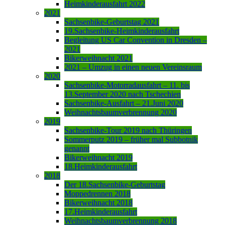
Heimkinderausfahrt 2022
2021
Sachsenbike-Geburtstag 2021
19.Sachsenbike-Heimkinderausfahrt
Begleitung US Car Convention in Dresden –
2021
Bikerweihnacht 2021
2021 – Umzug in einen neuen Vereinsraum
2020
Sachsenbike-Motorradausfahrt – 11. bis
13.September 2020 nach Tschechien
Sachsenbike-Ausfahrt – 21.Juni 2020
Weihnachtsbaumverbrennung 2020
2019
Sachsenbike-Tour 2019 nach Thüringen
Sommerputz 2019 – früher mal Subbotnik
genannt
Bikerweihnacht 2019
18.Heimkinderausfahrt
2018
Der 18.Sachsenbike-Geburtstag
Moppedrennen 2018
Bikerweihnacht 2018
17.Heimkinderausfahrt
Weihnachtsbaumverbrennung 2018