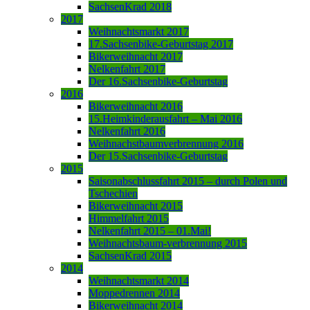
SachsenKrad 2018
2017
Weihnachtsmarkt 2017
17.Sachsenbike-Geburtstag 2017
Bikerweihnacht 2017
Nelkenfahrt 2017
Der 16.Sachsenbike-Geburtstag
2016
Bikerweihnacht 2016
15.Heimkinderausfahrt – Mai 2016
Nelkenfahrt 2016
Weihnachstbaumverbrennung 2016
Der 15.Sachsenbike-Geburtstag
2015
Saisonabschlussfahrt 2015 – durch Polen und
Tschechien
Bikerweihnacht 2015
Himmelfahrt 2015
Nelkenfahrt 2015 – 01.Mai!
Weihnachtsbaum-verbrennung 2015
SachsenKrad 2015
2014
Weihnachtsmarkt 2014
Moppedrennen 2014
Bikerweihnacht 2014