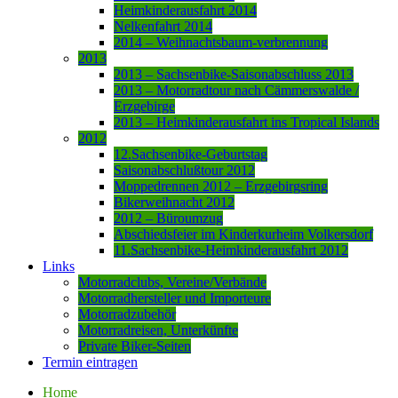
Heimkinderausfahrt 2014
Nelkenfahrt 2014
2014 – Weihnachtsbaum-verbrennung
2013
2013 – Sachsenbike-Saisonabschluss 2013
2013 – Motorradtour nach Cämmerswalde /
Erzgebirge
2013 – Heimkinderausfahrt ins Tropical Islands
2012
12.Sachsenbike-Geburtstag
Saisonabschlußtour 2012
Moppedrennen 2012 – Erzgebirgsring
Bikerweihnacht 2012
2012 – Büroumzug
Abschiedsfeier im Kinderkurheim Volkersdorf
11.Sachsenbike-Heimkinderausfahrt 2012
Links
Motorradclubs, Vereine/Verbände
Motorradhersteller und Importeure
Motorradzubehör
Motorradreisen, Unterkünfte
Private Biker-Seiten
Termin eintragen
Home