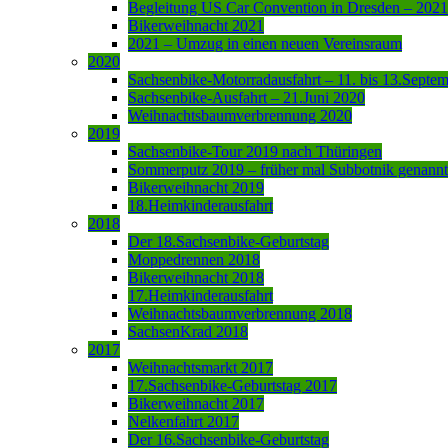
Begleitung US Car Convention in Dresden – 2021
Bikerweihnacht 2021
2021 – Umzug in einen neuen Vereinsraum
2020
Sachsenbike-Motorradausfahrt – 11. bis 13.Septe
Sachsenbike-Ausfahrt – 21.Juni 2020
Weihnachtsbaumverbrennung 2020
2019
Sachsenbike-Tour 2019 nach Thüringen
Sommerputz 2019 – früher mal Subbotnik genannt
Bikerweihnacht 2019
18.Heimkinderausfahrt
2018
Der 18.Sachsenbike-Geburtstag
Moppedrennen 2018
Bikerweihnacht 2018
17.Heimkinderausfahrt
Weihnachtsbaumverbrennung 2018
SachsenKrad 2018
2017
Weihnachtsmarkt 2017
17.Sachsenbike-Geburtstag 2017
Bikerweihnacht 2017
Nelkenfahrt 2017
Der 16.Sachsenbike-Geburtstag