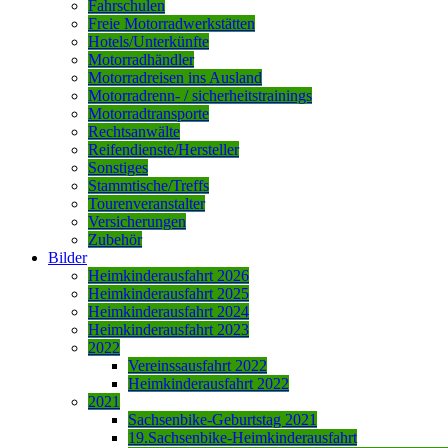
Fahrschulen
Freie Motorradwerkstätten
Hotels/Unterkünfte
Motorradhändler
Motorradreisen ins Ausland
Motorradrenn- / sicherheitstrainings
Motorradtransporte
Rechtsanwälte
Reifendienste/Hersteller
Sonstiges
Stammtische/Treffs
Tourenveranstalter
Versicherungen
Zubehör
Bilder
Heimkinderausfahrt 2026
Heimkinderausfahrt 2025
Heimkinderausfahrt 2024
Heimkinderausfahrt 2023
2022
Vereinssausfahrt 2022
Heimkinderausfahrt 2022
2021
Sachsenbike-Geburtstag 2021
19.Sachsenbike-Heimkinderausfahrt