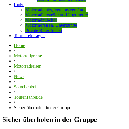
Links
Motorradclubs, Vereine/Verbände
Motorradhersteller und Importeure
Motorradzubehör
Motorradreisen, Unterkünfte
Private Biker-Seiten
Termin eintragen
Home
/
Motorradpresse
/
Motorradreisen
/
News
/
So nebenbei...
/
Tourenfahrer.de
/
Sicher überholen in der Gruppe
Sicher überholen in der Gruppe