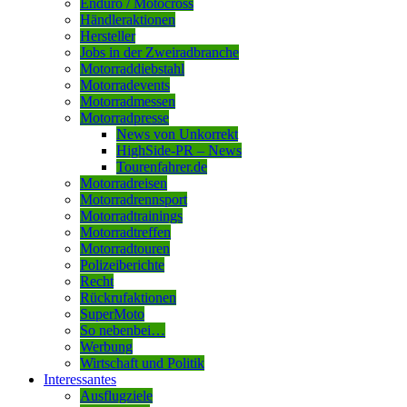
Enduro / Motocross
Händleraktionen
Hersteller
Jobs in der Zweiradbranche
Motorraddiebstahl
Motorradevents
Motorradmessen
Motorradpresse
News von Unkorrekt
HighSide-PR – News
Tourenfahrer.de
Motorradreisen
Motorradrennsport
Motorradtrainings
Motorradtreffen
Motorradtouren
Polizeiberichte
Recht
Rückrufaktionen
SuperMoto
So nebenbei…
Werbung
Wirtschaft und Politik
Interessantes
Ausflugziele