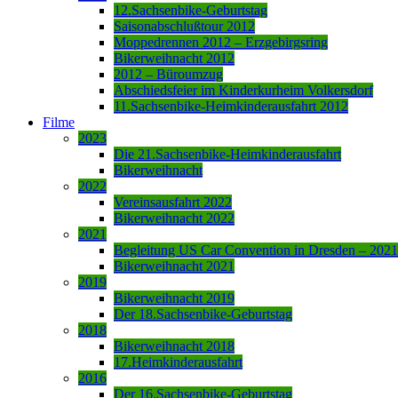
12.Sachsenbike-Geburtstag
Saisonabschlußtour 2012
Moppedrennen 2012 – Erzgebirgsring
Bikerweihnacht 2012
2012 – Büroumzug
Abschiedsfeier im Kinderkurheim Volkersdorf
11.Sachsenbike-Heimkinderausfahrt 2012
Filme
2023
Die 21.Sachsenbike-Heimkinderausfahrt
Bikerweihnacht
2022
Vereinsausfahrt 2022
Bikerweihnacht 2022
2021
Begleitung US Car Convention in Dresden – 2021
Bikerweihnacht 2021
2019
Bikerweihnacht 2019
Der 18.Sachsenbike-Geburtstag
2018
Bikerweihnacht 2018
17.Heimkinderausfahrt
2016
Der 16.Sachsenbike-Geburtstag