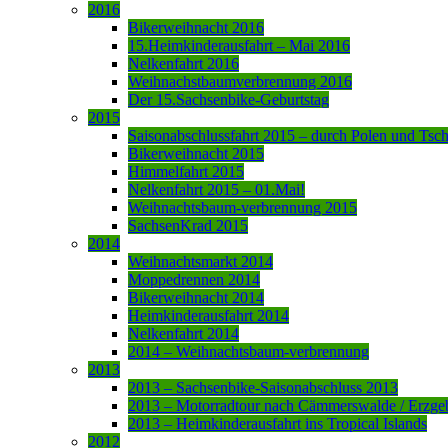
2016
Bikerweihnacht 2016
15.Heimkinderausfahrt – Mai 2016
Nelkenfahrt 2016
Weihnachstbaumverbrennung 2016
Der 15.Sachsenbike-Geburtstag
2015
Saisonabschlussfahrt 2015 – durch Polen und Tsc
Bikerweihnacht 2015
Himmelfahrt 2015
Nelkenfahrt 2015 – 01.Mai!
Weihnachtsbaum-verbrennung 2015
SachsenKrad 2015
2014
Weihnachtsmarkt 2014
Moppedrennen 2014
Bikerweihnacht 2014
Heimkinderausfahrt 2014
Nelkenfahrt 2014
2014 – Weihnachtsbaum-verbrennung
2013
2013 – Sachsenbike-Saisonabschluss 2013
2013 – Motorradtour nach Cämmerswalde / Erzge
2013 – Heimkinderausfahrt ins Tropical Islands
2012