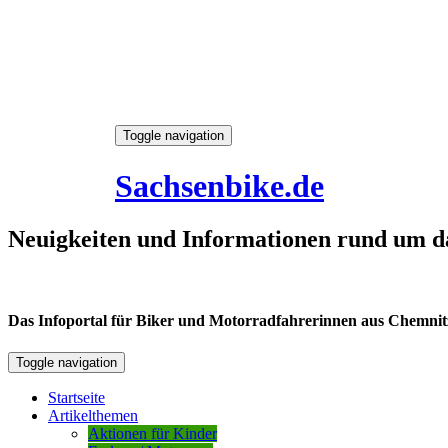
Skip
Toggle navigation
to
6. August 2026
content
Sachsenbike.de
Neuigkeiten und Informationen rund um d
Das Infoportal für Biker und Motorradfahrerinnen aus Chemnitz /
Toggle navigation
Startseite
Artikelthemen
Aktionen für Kinder