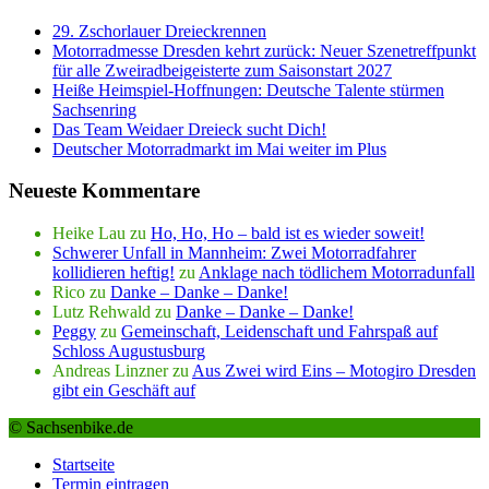
29. Zschorlauer Dreieckrennen
Motorradmesse Dresden kehrt zurück: Neuer Szenetreffpunkt
für alle Zweiradbeigeisterte zum Saisonstart 2027
Heiße Heimspiel-Hoffnungen: Deutsche Talente stürmen
Sachsenring
Das Team Weidaer Dreieck sucht Dich!
Deutscher Motorradmarkt im Mai weiter im Plus
Neueste Kommentare
Heike Lau
zu
Ho, Ho, Ho – bald ist es wieder soweit!
Schwerer Unfall in Mannheim: Zwei Motorradfahrer
kollidieren heftig!
zu
Anklage nach tödlichem Motorradunfall
Rico
zu
Danke – Danke – Danke!
Lutz Rehwald
zu
Danke – Danke – Danke!
Peggy
zu
Gemeinschaft, Leidenschaft und Fahrspaß auf
Schloss Augustusburg
Andreas Linzner
zu
Aus Zwei wird Eins – Motogiro Dresden
gibt ein Geschäft auf
© Sachsenbike.de
Startseite
Termin eintragen