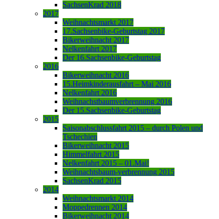
SachsenKrad 2018
2017
Weihnachtsmarkt 2017
17.Sachsenbike-Geburtstag 2017
Bikerweihnacht 2017
Nelkenfahrt 2017
Der 16.Sachsenbike-Geburtstag
2016
Bikerweihnacht 2016
15.Heimkinderausfahrt – Mai 2016
Nelkenfahrt 2016
Weihnachstbaumverbrennung 2016
Der 15.Sachsenbike-Geburtstag
2015
Saisonabschlussfahrt 2015 – durch Polen und
Tschechien
Bikerweihnacht 2015
Himmelfahrt 2015
Nelkenfahrt 2015 – 01.Mai!
Weihnachtsbaum-verbrennung 2015
SachsenKrad 2015
2014
Weihnachtsmarkt 2014
Moppedrennen 2014
Bikerweihnacht 2014