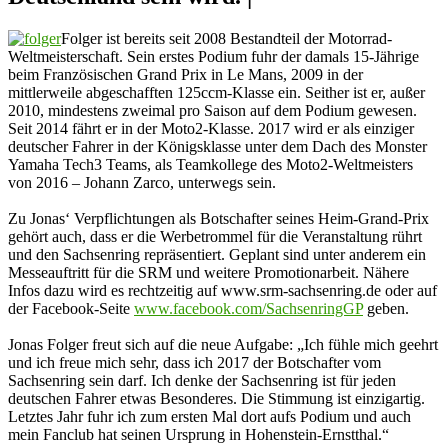
Folger ist bereits seit 2008 Bestandteil der Motorrad-
Weltmeisterschaft. Sein erstes Podium fuhr der damals 15-Jährige
beim Französischen Grand Prix in Le Mans, 2009 in der
mittlerweile abgeschafften 125ccm-Klasse ein. Seither ist er, außer
2010, mindestens zweimal pro Saison auf dem Podium gewesen.
Seit 2014 fährt er in der Moto2-Klasse. 2017 wird er als einziger
deutscher Fahrer in der Königsklasse unter dem Dach des Monster
Yamaha Tech3 Teams, als Teamkollege des Moto2-Weltmeisters
von 2016 – Johann Zarco, unterwegs sein.
Zu Jonas‘ Verpflichtungen als Botschafter seines Heim-Grand-Prix
gehört auch, dass er die Werbetrommel für die Veranstaltung rührt
und den Sachsenring repräsentiert. Geplant sind unter anderem ein
Messeauftritt für die SRM und weitere Promotionarbeit. Nähere
Infos dazu wird es rechtzeitig auf www.srm-sachsenring.de oder auf
der Facebook-Seite
www.facebook.com/SachsenringGP
geben.
Jonas Folger freut sich auf die neue Aufgabe: „Ich fühle mich geehrt
und ich freue mich sehr, dass ich 2017 der Botschafter vom
Sachsenring sein darf. Ich denke der Sachsenring ist für jeden
deutschen Fahrer etwas Besonderes. Die Stimmung ist einzigartig.
Letztes Jahr fuhr ich zum ersten Mal dort aufs Podium und auch
mein Fanclub hat seinen Ursprung in Hohenstein-Ernstthal.“