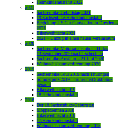
Heimkinderausfahrt 2022
2021
Sachsenbike-Geburtstag 2021
19.Sachsenbike-Heimkinderausfahrt
Begleitung US Car Convention in Dresden –
2021
Bikerweihnacht 2021
2021 – Umzug in einen neuen Vereinsraum
2020
Sachsenbike-Motorradausfahrt – 11. bis
13.September 2020 nach Tschechien
Sachsenbike-Ausfahrt – 21.Juni 2020
Weihnachtsbaumverbrennung 2020
2019
Sachsenbike-Tour 2019 nach Thüringen
Sommerputz 2019 – früher mal Subbotnik
genannt
Bikerweihnacht 2019
18.Heimkinderausfahrt
2018
Der 18.Sachsenbike-Geburtstag
Moppedrennen 2018
Bikerweihnacht 2018
17.Heimkinderausfahrt
Weihnachtsbaumverbrennung 2018