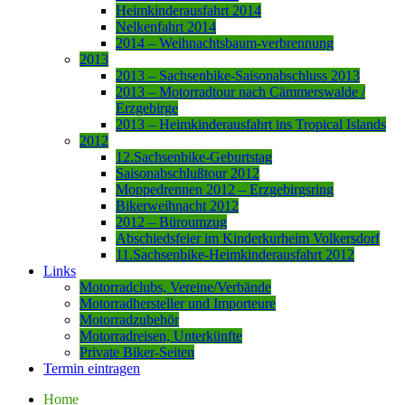
Heimkinderausfahrt 2014
Nelkenfahrt 2014
2014 – Weihnachtsbaum-verbrennung
2013
2013 – Sachsenbike-Saisonabschluss 2013
2013 – Motorradtour nach Cämmerswalde /
Erzgebirge
2013 – Heimkinderausfahrt ins Tropical Islands
2012
12.Sachsenbike-Geburtstag
Saisonabschlußtour 2012
Moppedrennen 2012 – Erzgebirgsring
Bikerweihnacht 2012
2012 – Büroumzug
Abschiedsfeier im Kinderkurheim Volkersdorf
11.Sachsenbike-Heimkinderausfahrt 2012
Links
Motorradclubs, Vereine/Verbände
Motorradhersteller und Importeure
Motorradzubehör
Motorradreisen, Unterkünfte
Private Biker-Seiten
Termin eintragen
Home