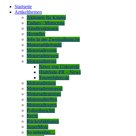
Startseite
Artikelthemen
Aktionen für Kinder
Enduro / Motocross
Händleraktionen
Hersteller
Jobs in der Zweiradbranche
Motorraddiebstahl
Motorradevents
Motorradmessen
Motorradpresse
News von Unkorrekt
HighSide-PR – News
Tourenfahrer.de
Motorradreisen
Motorradrennsport
Motorradtrainings
Motorradtreffen
Motorradtouren
Polizeiberichte
Recht
Rückrufaktionen
SuperMoto
So nebenbei…