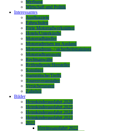
Werbung
Wirtschaft und Politik
Interessantes
Ausflugziele
Fahrschulen
Freie Motorradwerkstätten
Hotels/Unterkünfte
Motorradhändler
Motorradreisen ins Ausland
Motorradrenn- / sicherheitstrainings
Motorradtransporte
Rechtsanwälte
Reifendienste/Hersteller
Sonstiges
Stammtische/Treffs
Tourenveranstalter
Versicherungen
Zubehör
Bilder
Heimkinderausfahrt 2026
Heimkinderausfahrt 2025
Heimkinderausfahrt 2024
Heimkinderausfahrt 2023
2022
Vereinssausfahrt 2022