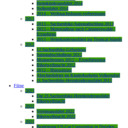
Heimkinderausfahrt 2014
Nelkenfahrt 2014
2014 – Weihnachtsbaum-verbrennung
2013
2013 – Sachsenbike-Saisonabschluss 2013
2013 – Motorradtour nach Cämmerswalde /
Erzgebirge
2013 – Heimkinderausfahrt ins Tropical Islands
2012
12.Sachsenbike-Geburtstag
Saisonabschlußtour 2012
Moppedrennen 2012 – Erzgebirgsring
Bikerweihnacht 2012
2012 – Büroumzug
Abschiedsfeier im Kinderkurheim Volkersdorf
11.Sachsenbike-Heimkinderausfahrt 2012
Filme
2023
Die 21.Sachsenbike-Heimkinderausfahrt
Bikerweihnacht
2022
Vereinsausfahrt 2022
Bikerweihnacht 2022
2021
Begleitung US Car Convention in Dresden –