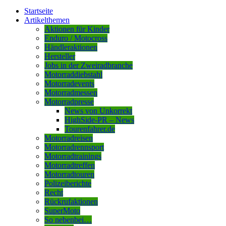
Startseite
Artikelthemen
Aktionen für Kinder
Enduro / Motocross
Händleraktionen
Hersteller
Jobs in der Zweiradbranche
Motorraddiebstahl
Motorradevents
Motorradmessen
Motorradpresse
News von Unkorrekt
HighSide-PR – News
Tourenfahrer.de
Motorradreisen
Motorradrennsport
Motorradtrainings
Motorradtreffen
Motorradtouren
Polizeiberichte
Recht
Rückrufaktionen
SuperMoto
So nebenbei…