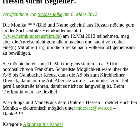
Hessin sucht Begleiter!
veröffentlicht von
Sachsenbike
am 6. März 2012
Die Monika *** (Bild und Name geheim) aus Hessen möchte gern
an der Sachsenbike-Heimkinderausfahrt
(
www.heimkinderausfahrt.de
) am 12.Mai 2012 teilnehmen, mag
aber die Anreise nicht gern allein machen und sucht von daher
eine(n) Mitfahrer(-in), um die Strecke nach Volkersdorf gemeinsam
zu bewältigen.
Sie möchte bereits am 11. Mai morgens starten – ca. 30 km
nordöstlich von Frankfurt. Schnellste Möglichkeit wäre über die
A45 bis Gambacher Kreuz, dann die A5 bis zum Kirchheimer
Dreieck, dann auf die A4. Aber sie würde – zumindest zum Teil –
gern Landstraße fahren, damit es nicht so langweilig ist. Beim
Treffpunkt wäre sie flexibel.
Also Jungs und Mädels aus dem Umkreis Hessen – meldet Euch bei
Monika – elektronisch möglich unter
motoacc@web.de
–
Danke!!!!!
Kategorie
Aktionen für Kinder