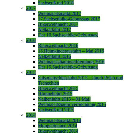
SachsenKrad 2018
2017
Weihnachtsmarkt 2017
17.Sachsenbike-Geburtstag 2017
Bikerweihnacht 2017
Nelkenfahrt 2017
Der 16.Sachsenbike-Geburtstag
2016
Bikerweihnacht 2016
15.Heimkinderausfahrt – Mai 2016
Nelkenfahrt 2016
Weihnachstbaumverbrennung 2016
Der 15.Sachsenbike-Geburtstag
2015
Saisonabschlussfahrt 2015 – durch Polen und
Tschechien
Bikerweihnacht 2015
Himmelfahrt 2015
Nelkenfahrt 2015 – 01.Mai!
Weihnachtsbaum-verbrennung 2015
SachsenKrad 2015
2014
Weihnachtsmarkt 2014
Moppedrennen 2014
Bikerweihnacht 2014