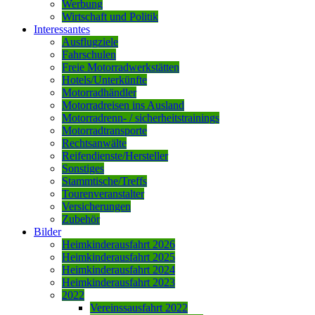
Werbung
Wirtschaft und Politik
Interessantes
Ausflugziele
Fahrschulen
Freie Motorradwerkstätten
Hotels/Unterkünfte
Motorradhändler
Motorradreisen ins Ausland
Motorradrenn- / sicherheitstrainings
Motorradtransporte
Rechtsanwälte
Reifendienste/Hersteller
Sonstiges
Stammtische/Treffs
Tourenveranstalter
Versicherungen
Zubehör
Bilder
Heimkinderausfahrt 2026
Heimkinderausfahrt 2025
Heimkinderausfahrt 2024
Heimkinderausfahrt 2023
2022
Vereinssausfahrt 2022