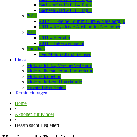
SachsenKrad 2013 – Tag 2
SachsenKrad 2013 – Tag 3
2012
2012 – 1.kleine Tour mit Fire & Spielberg jr.
2011 – Roys letzte Ausfahrt im November
2011
2011 – Eierfahrt
2011 – Bikerweihnacht
Sonstiges
Das Motorradland Sachsen
Links
Motorradclubs, Vereine/Verbände
Motorradhersteller und Importeure
Motorradzubehör
Motorradreisen, Unterkünfte
Private Biker-Seiten
Termin eintragen
Home
/
Aktionen für Kinder
/
Hessin sucht Begleiter!