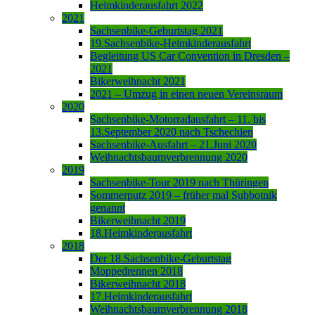
Heimkinderausfahrt 2022
2021
Sachsenbike-Geburtstag 2021
19.Sachsenbike-Heimkinderausfahrt
Begleitung US Car Convention in Dresden –
2021
Bikerweihnacht 2021
2021 – Umzug in einen neuen Vereinsraum
2020
Sachsenbike-Motorradausfahrt – 11. bis
13.September 2020 nach Tschechien
Sachsenbike-Ausfahrt – 21.Juni 2020
Weihnachtsbaumverbrennung 2020
2019
Sachsenbike-Tour 2019 nach Thüringen
Sommerputz 2019 – früher mal Subbotnik
genannt
Bikerweihnacht 2019
18.Heimkinderausfahrt
2018
Der 18.Sachsenbike-Geburtstag
Moppedrennen 2018
Bikerweihnacht 2018
17.Heimkinderausfahrt
Weihnachtsbaumverbrennung 2018