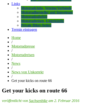
Links
Motorradclubs, Vereine/Verbände
Motorradhersteller und Importeure
Motorradzubehör
Motorradreisen, Unterkünfte
Private Biker-Seiten
Termin eintragen
Home
/
Motorradpresse
/
Motorradreisen
/
News
/
News von Unkorrekt
/
Get your kicks on route 66
Get your kicks on route 66
veröffentlicht von
Sachsenbike
am 2. Februar 2016