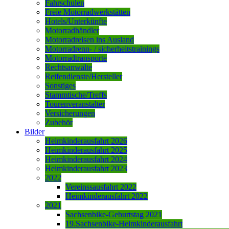
Fahrschulen
Freie Motorradwerkstätten
Hotels/Unterkünfte
Motorradhändler
Motorradreisen ins Ausland
Motorradrenn- / sicherheitstrainings
Motorradtransporte
Rechtsanwälte
Reifendienste/Hersteller
Sonstiges
Stammtische/Treffs
Tourenveranstalter
Versicherungen
Zubehör
Bilder
Heimkinderausfahrt 2026
Heimkinderausfahrt 2025
Heimkinderausfahrt 2024
Heimkinderausfahrt 2023
2022
Vereinssausfahrt 2022
Heimkinderausfahrt 2022
2021
Sachsenbike-Geburtstag 2021
19.Sachsenbike-Heimkinderausfahrt