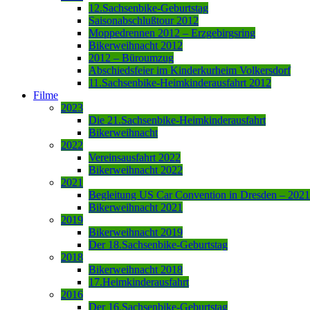
12.Sachsenbike-Geburtstag
Saisonabschlußtour 2012
Moppedrennen 2012 – Erzgebirgsring
Bikerweihnacht 2012
2012 – Büroumzug
Abschiedsfeier im Kinderkurheim Volkersdorf
11.Sachsenbike-Heimkinderausfahrt 2012
Filme
2023
Die 21.Sachsenbike-Heimkinderausfahrt
Bikerweihnacht
2022
Vereinsausfahrt 2022
Bikerweihnacht 2022
2021
Begleitung US Car Convention in Dresden – 2021
Bikerweihnacht 2021
2019
Bikerweihnacht 2019
Der 18.Sachsenbike-Geburtstag
2018
Bikerweihnacht 2018
17.Heimkinderausfahrt
2016
Der 16.Sachsenbike-Geburtstag