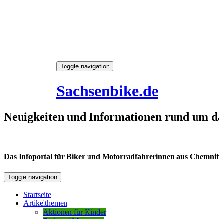
Skip
Toggle navigation
to
6. August 2026
content
Sachsenbike.de
Neuigkeiten und Informationen rund um d
Das Infoportal für Biker und Motorradfahrerinnen aus Chemnitz /
Toggle navigation
Startseite
Artikelthemen
Aktionen für Kinder