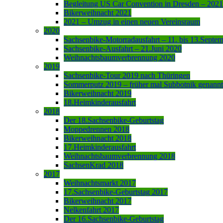
Begleitung US Car Convention in Dresden – 2021
Bikerweihnacht 2021
2021 – Umzug in einen neuen Vereinsraum
2020
Sachsenbike-Motorradausfahrt – 11. bis 13.Septe
Sachsenbike-Ausfahrt – 21.Juni 2020
Weihnachtsbaumverbrennung 2020
2019
Sachsenbike-Tour 2019 nach Thüringen
Sommerputz 2019 – früher mal Subbotnik genannt
Bikerweihnacht 2019
18.Heimkinderausfahrt
2018
Der 18.Sachsenbike-Geburtstag
Moppedrennen 2018
Bikerweihnacht 2018
17.Heimkinderausfahrt
Weihnachtsbaumverbrennung 2018
SachsenKrad 2018
2017
Weihnachtsmarkt 2017
17.Sachsenbike-Geburtstag 2017
Bikerweihnacht 2017
Nelkenfahrt 2017
Der 16.Sachsenbike-Geburtstag