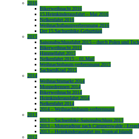
2016
Bikerweihnacht 2016
15.Heimkinderausfahrt – Mai 2016
Nelkenfahrt 2016
Weihnachstbaumverbrennung 2016
Der 15.Sachsenbike-Geburtstag
2015
Saisonabschlussfahrt 2015 – durch Polen und Tsc
Bikerweihnacht 2015
Himmelfahrt 2015
Nelkenfahrt 2015 – 01.Mai!
Weihnachtsbaum-verbrennung 2015
SachsenKrad 2015
2014
Weihnachtsmarkt 2014
Moppedrennen 2014
Bikerweihnacht 2014
Heimkinderausfahrt 2014
Nelkenfahrt 2014
2014 – Weihnachtsbaum-verbrennung
2013
2013 – Sachsenbike-Saisonabschluss 2013
2013 – Motorradtour nach Cämmerswalde / Erzge
2013 – Heimkinderausfahrt ins Tropical Islands
2012