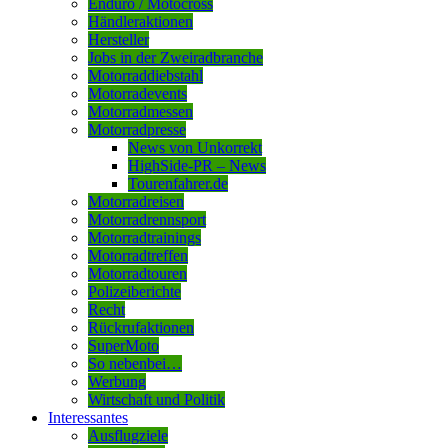
Enduro / Motocross
Händleraktionen
Hersteller
Jobs in der Zweiradbranche
Motorraddiebstahl
Motorradevents
Motorradmessen
Motorradpresse
News von Unkorrekt
HighSide-PR – News
Tourenfahrer.de
Motorradreisen
Motorradrennsport
Motorradtrainings
Motorradtreffen
Motorradtouren
Polizeiberichte
Recht
Rückrufaktionen
SuperMoto
So nebenbei…
Werbung
Wirtschaft und Politik
Interessantes
Ausflugziele