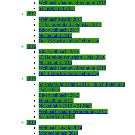
Weihnachtsbaumverbrennung 2018
SachsenKrad 2018
2017
Weihnachtsmarkt 2017
17.Sachsenbike-Geburtstag 2017
Bikerweihnacht 2017
Nelkenfahrt 2017
Der 16.Sachsenbike-Geburtstag
2016
Bikerweihnacht 2016
15.Heimkinderausfahrt – Mai 2016
Nelkenfahrt 2016
Weihnachstbaumverbrennung 2016
Der 15.Sachsenbike-Geburtstag
2015
Saisonabschlussfahrt 2015 – durch Polen und
Tschechien
Bikerweihnacht 2015
Himmelfahrt 2015
Nelkenfahrt 2015 – 01.Mai!
Weihnachtsbaum-verbrennung 2015
SachsenKrad 2015
2014
Weihnachtsmarkt 2014
Moppedrennen 2014