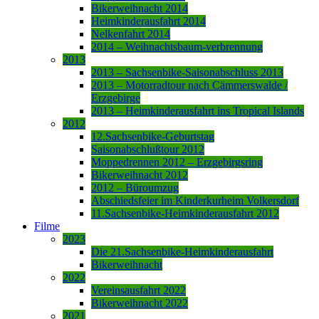
Bikerweihnacht 2014
Heimkinderausfahrt 2014
Nelkenfahrt 2014
2014 – Weihnachtsbaum-verbrennung
2013
2013 – Sachsenbike-Saisonabschluss 2013
2013 – Motorradtour nach Cämmerswalde /
Erzgebirge
2013 – Heimkinderausfahrt ins Tropical Islands
2012
12.Sachsenbike-Geburtstag
Saisonabschlußtour 2012
Moppedrennen 2012 – Erzgebirgsring
Bikerweihnacht 2012
2012 – Büroumzug
Abschiedsfeier im Kinderkurheim Volkersdorf
11.Sachsenbike-Heimkinderausfahrt 2012
Filme
2023
Die 21.Sachsenbike-Heimkinderausfahrt
Bikerweihnacht
2022
Vereinsausfahrt 2022
Bikerweihnacht 2022
2021