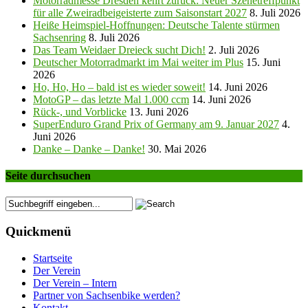
Motorradmesse Dresden kehrt zurück: Neuer Szenetreffpunkt
für alle Zweiradbeigeisterte zum Saisonstart 2027
8. Juli 2026
Heiße Heimspiel-Hoffnungen: Deutsche Talente stürmen
Sachsenring
8. Juli 2026
Das Team Weidaer Dreieck sucht Dich!
2. Juli 2026
Deutscher Motorradmarkt im Mai weiter im Plus
15. Juni
2026
Ho, Ho, Ho – bald ist es wieder soweit!
14. Juni 2026
MotoGP – das letzte Mal 1.000 ccm
14. Juni 2026
Rück-, und Vorblicke
13. Juni 2026
SuperEnduro Grand Prix of Germany am 9. Januar 2027
4.
Juni 2026
Danke – Danke – Danke!
30. Mai 2026
Seite durchsuchen
Quickmenü
Startseite
Der Verein
Der Verein – Intern
Partner von Sachsenbike werden?
Kontakt