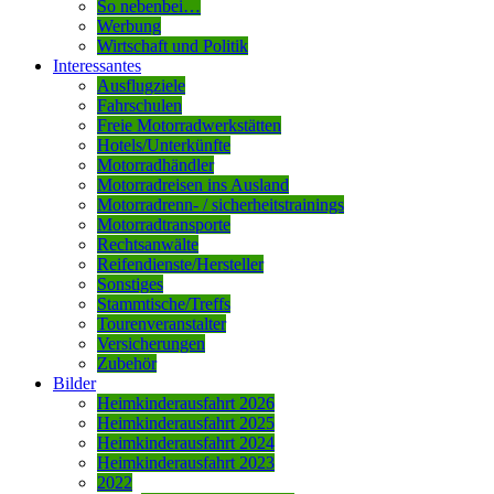
So nebenbei…
Werbung
Wirtschaft und Politik
Interessantes
Ausflugziele
Fahrschulen
Freie Motorradwerkstätten
Hotels/Unterkünfte
Motorradhändler
Motorradreisen ins Ausland
Motorradrenn- / sicherheitstrainings
Motorradtransporte
Rechtsanwälte
Reifendienste/Hersteller
Sonstiges
Stammtische/Treffs
Tourenveranstalter
Versicherungen
Zubehör
Bilder
Heimkinderausfahrt 2026
Heimkinderausfahrt 2025
Heimkinderausfahrt 2024
Heimkinderausfahrt 2023
2022