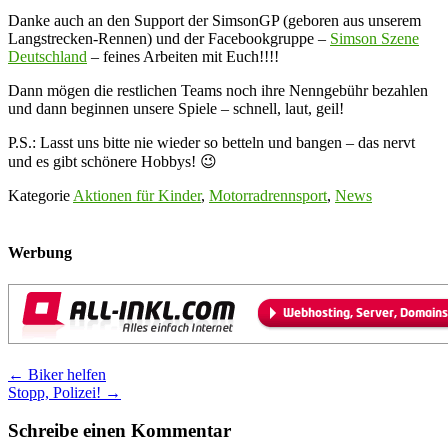
Danke auch an den Support der SimsonGP (geboren aus unserem
Langstrecken-Rennen) und der Facebookgruppe –
Simson Szene
Deutschland
– feines Arbeiten mit Euch!!!!
Dann mögen die restlichen Teams noch ihre Nenngebühr bezahlen
und dann beginnen unsere Spiele – schnell, laut, geil!
P.S.: Lasst uns bitte nie wieder so betteln und bangen – das nervt
und es gibt schönere Hobbys! 😉
Kategorie
Aktionen für Kinder
,
Motorradrennsport
,
News
Werbung
Post
←
Biker helfen
Stopp, Polizei!
→
navigation
Schreibe einen Kommentar