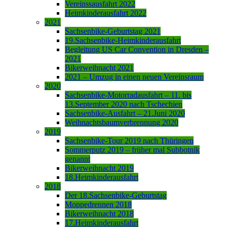
Vereinssausfahrt 2022
Heimkinderausfahrt 2022
2021
Sachsenbike-Geburtstag 2021
19.Sachsenbike-Heimkinderausfahrt
Begleitung US Car Convention in Dresden –
2021
Bikerweihnacht 2021
2021 – Umzug in einen neuen Vereinsraum
2020
Sachsenbike-Motorradausfahrt – 11. bis
13.September 2020 nach Tschechien
Sachsenbike-Ausfahrt – 21.Juni 2020
Weihnachtsbaumverbrennung 2020
2019
Sachsenbike-Tour 2019 nach Thüringen
Sommerputz 2019 – früher mal Subbotnik
genannt
Bikerweihnacht 2019
18.Heimkinderausfahrt
2018
Der 18.Sachsenbike-Geburtstag
Moppedrennen 2018
Bikerweihnacht 2018
17.Heimkinderausfahrt