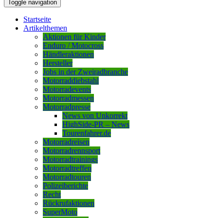
Toggle navigation
Startseite
Artikelthemen
Aktionen für Kinder
Enduro / Motocross
Händleraktionen
Hersteller
Jobs in der Zweiradbranche
Motorraddiebstahl
Motorradevents
Motorradmessen
Motorradpresse
News von Unkorrekt
HighSide-PR – News
Tourenfahrer.de
Motorradreisen
Motorradrennsport
Motorradtrainings
Motorradtreffen
Motorradtouren
Polizeiberichte
Recht
Rückrufaktionen
SuperMoto