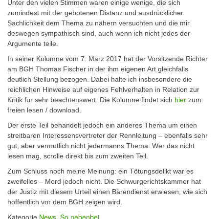
Unter den vielen Stimmen waren einige wenige, die sich
zumindest mit der gebotenen Distanz und ausdrücklicher
Sachlichkeit dem Thema zu nähern versuchten und die mir
deswegen sympathisch sind, auch wenn ich nicht jedes der
Argumente teile.
In seiner Kolumne vom 7. März 2017 hat der Vorsitzende Richter
am BGH Thomas Fischer in der ihm eigenen Art gleichfalls
deutlich Stellung bezogen. Dabei halte ich insbesondere die
reichlichen Hinweise auf eigenes Fehlverhalten in Relation zur
Kritik für sehr beachtenswert. Die Kolumne findet sich
hier
zum
freien lesen / download.
Der erste Teil behandelt jedoch ein anderes Thema um einen
streitbaren Interessensvertreter der Rennleitung – ebenfalls sehr
gut, aber vermutlich nicht jedermanns Thema. Wer das nicht
lesen mag, scrolle direkt bis zum zweiten Teil.
Zum Schluss noch meine Meinung: ein Tötungsdelikt war es
zweifellos – Mord jedoch nicht. Die Schwurgerichtskammer hat
der Justiz mit diesem Urteil einen Bärendienst erwiesen, wie sich
hoffentlich vor dem BGH zeigen wird.
Kategorie
News
,
So nebenbei...