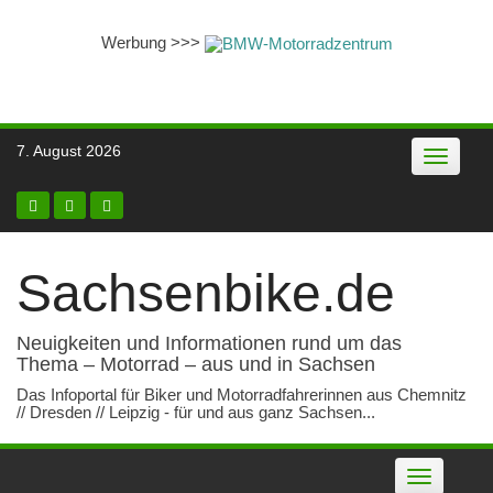
Werbung >>>
Skip
7. August 2026
Toggle
to
navigatio
content
Sachsenbike.de
Neuigkeiten und Informationen rund um das
Thema – Motorrad – aus und in Sachsen
Das Infoportal für Biker und Motorradfahrerinnen aus Chemnitz
// Dresden // Leipzig - für und aus ganz Sachsen...
Toggle
navigation