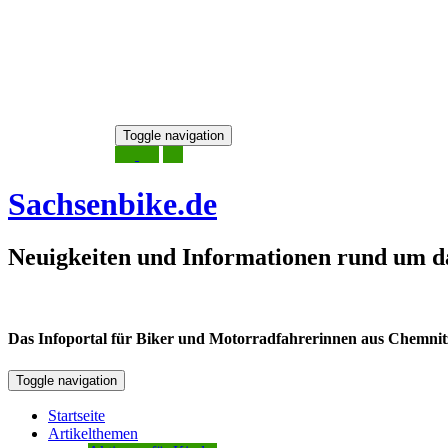
Skip
Toggle navigation
to
8. August 2026
content
Sachsenbike.de
Neuigkeiten und Informationen rund um d
Das Infoportal für Biker und Motorradfahrerinnen aus Chemnitz /
Toggle navigation
Startseite
Artikelthemen