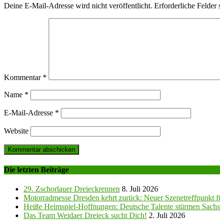
Deine E-Mail-Adresse wird nicht veröffentlicht.
Erforderliche Felder 
Kommentar
*
Name
*
E-Mail-Adresse
*
Website
Die letzten Beiträge
29. Zschorlauer Dreieckrennen
8. Juli 2026
Motorradmesse Dresden kehrt zurück: Neuer Szenetreffpunkt fü
Heiße Heimspiel-Hoffnungen: Deutsche Talente stürmen Sachs
Das Team Weidaer Dreieck sucht Dich!
2. Juli 2026