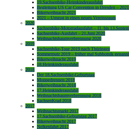
19.Sachsenbike-Heimkinderausfahrt
Begleitung US Car Convention in Dresden – 2021
Bikerweihnacht 2021
2021 – Umzug in einen neuen Vereinsraum
2020
Sachsenbike-Motorradausfahrt – 11. bis 13.Septe
Sachsenbike-Ausfahrt – 21.Juni 2020
Weihnachtsbaumverbrennung 2020
2019
Sachsenbike-Tour 2019 nach Thüringen
Sommerputz 2019 – früher mal Subbotnik genannt
Bikerweihnacht 2019
18.Heimkinderausfahrt
2018
Der 18.Sachsenbike-Geburtstag
Moppedrennen 2018
Bikerweihnacht 2018
17.Heimkinderausfahrt
Weihnachtsbaumverbrennung 2018
SachsenKrad 2018
2017
Weihnachtsmarkt 2017
17.Sachsenbike-Geburtstag 2017
Bikerweihnacht 2017
Nelkenfahrt 2017