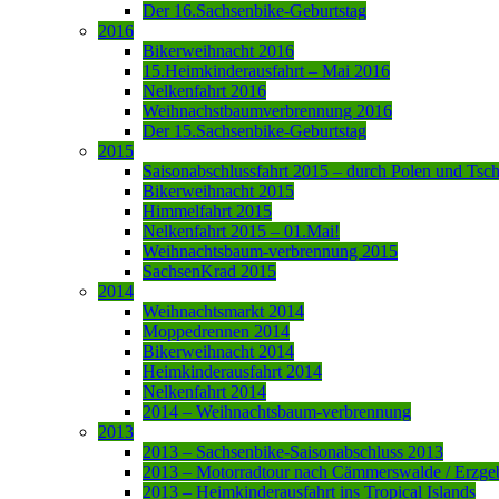
Der 16.Sachsenbike-Geburtstag
2016
Bikerweihnacht 2016
15.Heimkinderausfahrt – Mai 2016
Nelkenfahrt 2016
Weihnachstbaumverbrennung 2016
Der 15.Sachsenbike-Geburtstag
2015
Saisonabschlussfahrt 2015 – durch Polen und Tsc
Bikerweihnacht 2015
Himmelfahrt 2015
Nelkenfahrt 2015 – 01.Mai!
Weihnachtsbaum-verbrennung 2015
SachsenKrad 2015
2014
Weihnachtsmarkt 2014
Moppedrennen 2014
Bikerweihnacht 2014
Heimkinderausfahrt 2014
Nelkenfahrt 2014
2014 – Weihnachtsbaum-verbrennung
2013
2013 – Sachsenbike-Saisonabschluss 2013
2013 – Motorradtour nach Cämmerswalde / Erzge
2013 – Heimkinderausfahrt ins Tropical Islands