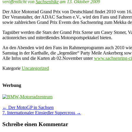
veröffentlicht von
Sachsenbike
am 13. Oktober 2009
Der Alice Motorrad Grand Prix von Deutschland findet 2010 vom 16.
Der Veranstalter, der ADAC Sachsen e.V., wird den Fans und Fahrer
sowie zahlreichen Grand Prix Events den Sachsenring zum Mekka der
Tagsüber werden die Stars der Grand Prix Szene um Casey Stoner, Val
actionreiches und mitreißendes Motorsportspektakel bieten.
An den Abenden wird den Fans im Rahmenprogramm auch 2010 wieder 
Samstag in der Karthalle, die „legendäre“ Party Meile Ankerberg sow
Alle Infos und die Karten ab 02.November unter
www.sachsenring-ci
Kategorie
Uncategorized
Werbung
Post
←
Der MotoGP in Sachsen
7. Internationaler Einsiedler Supercross
→
navigation
Schreibe einen Kommentar