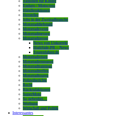
Aktionen für Kinder
Enduro / Motocross
Händleraktionen
Hersteller
Jobs in der Zweiradbranche
Motorraddiebstahl
Motorradevents
Motorradmessen
Motorradpresse
News von Unkorrekt
HighSide-PR – News
Tourenfahrer.de
Motorradreisen
Motorradrennsport
Motorradtrainings
Motorradtreffen
Motorradtouren
Polizeiberichte
Recht
Rückrufaktionen
SuperMoto
So nebenbei…
Werbung
Wirtschaft und Politik
Interessantes