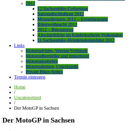
2012
12.Sachsenbike-Geburtstag
Saisonabschlußtour 2012
Moppedrennen 2012 – Erzgebirgsring
Bikerweihnacht 2012
2012 – Büroumzug
Abschiedsfeier im Kinderkurheim Volkersdorf
11.Sachsenbike-Heimkinderausfahrt 2012
Links
Motorradclubs, Vereine/Verbände
Motorradhersteller und Importeure
Motorradzubehör
Motorradreisen, Unterkünfte
Private Biker-Seiten
Termin eintragen
Home
/
Uncategorized
/
Der MotoGP in Sachsen
Der MotoGP in Sachsen