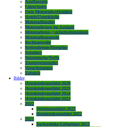
Ausflugziele
Fahrschulen
Freie Motorradwerkstätten
Hotels/Unterkünfte
Motorradhändler
Motorradreisen ins Ausland
Motorradrenn- / sicherheitstrainings
Motorradtransporte
Rechtsanwälte
Reifendienste/Hersteller
Sonstiges
Stammtische/Treffs
Tourenveranstalter
Versicherungen
Zubehör
Bilder
Heimkinderausfahrt 2026
Heimkinderausfahrt 2025
Heimkinderausfahrt 2024
Heimkinderausfahrt 2023
2022
Vereinssausfahrt 2022
Heimkinderausfahrt 2022
2021
Sachsenbike-Geburtstag 2021