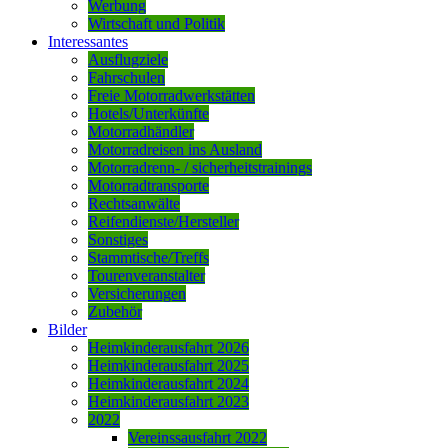
Werbung
Wirtschaft und Politik
Interessantes
Ausflugziele
Fahrschulen
Freie Motorradwerkstätten
Hotels/Unterkünfte
Motorradhändler
Motorradreisen ins Ausland
Motorradrenn- / sicherheitstrainings
Motorradtransporte
Rechtsanwälte
Reifendienste/Hersteller
Sonstiges
Stammtische/Treffs
Tourenveranstalter
Versicherungen
Zubehör
Bilder
Heimkinderausfahrt 2026
Heimkinderausfahrt 2025
Heimkinderausfahrt 2024
Heimkinderausfahrt 2023
2022
Vereinssausfahrt 2022