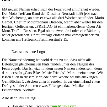
Mit neuem Namen erhebt sich der Feuervogel am Freitag wieder.
Der Moto-Treff am Rand der Dresdner Neustadt heißt jetzt nach
dem Wochentag, an dem er etwa alle drei Wochen stattfindet. Mario
Gerbet, Chef im Motorradhaus Dresden, brennt aber weiter für den
feurigen Gefiederten. „FREITAG ist ein markenoffener Open-Air-
Moto-Treff in Dresden. Egal ob mit zwei, drei oder vier Rädern“,
hat er geschrieben. Er rät, freitags einfach mal vorbeigefledert zu
kommen am Treffpunkt Fischhausstraße 15.
Das ist das neue Logo
Die Namensänderung hat wohl damit zu tun, dass nicht alle
Beteiligten gleichermaßen Platz fanden unter den Flügeln des
Feuervogels. Das ist jetzt mit dem neuen Namen anders sein, denn
darunter steht „Cars Bikes Music Friends“. Mario meint dazu: „Wir
lassen auch in diesem Jahr jede dritte Woche bei uns ausklingen.
Gemütliches Quatschen unter Freunden. In der einen Hand etwas
Deftiges in der Anderen etwas Flüssiges, dazu Musike und
Feuertonnen. Aloha!“
Also dann, bis Freitag!
Hier geht’s bei Facebook
zum Moto Treff
.