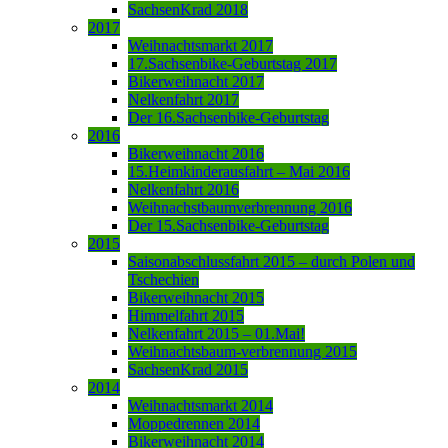
SachsenKrad 2018
2017
Weihnachtsmarkt 2017
17.Sachsenbike-Geburtstag 2017
Bikerweihnacht 2017
Nelkenfahrt 2017
Der 16.Sachsenbike-Geburtstag
2016
Bikerweihnacht 2016
15.Heimkinderausfahrt – Mai 2016
Nelkenfahrt 2016
Weihnachstbaumverbrennung 2016
Der 15.Sachsenbike-Geburtstag
2015
Saisonabschlussfahrt 2015 – durch Polen und
Tschechien
Bikerweihnacht 2015
Himmelfahrt 2015
Nelkenfahrt 2015 – 01.Mai!
Weihnachtsbaum-verbrennung 2015
SachsenKrad 2015
2014
Weihnachtsmarkt 2014
Moppedrennen 2014
Bikerweihnacht 2014