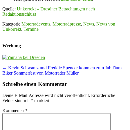
Quelle:
Unkorrekt – Dresdner Betrachtungen nach
Redaktionsschluss
Kategorie
Motorradevents
,
Motorradpresse
,
News
,
News von
Unkorrekt
,
Termine
Werbung
Post
←
Kevin Schwantz und Freddie Spencer kommen zum Jubiläum
Biker Sommerfest von Motorräder Müller
→
navigation
Schreibe einen Kommentar
Deine E-Mail-Adresse wird nicht veröffentlicht.
Erforderliche
Felder sind mit
*
markiert
Kommentar
*