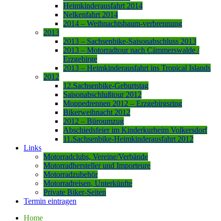
Heimkinderausfahrt 2014
Nelkenfahrt 2014
2014 – Weihnachtsbaum-verbrennung
2013
2013 – Sachsenbike-Saisonabschluss 2013
2013 – Motorradtour nach Cämmerswalde /
Erzgebirge
2013 – Heimkinderausfahrt ins Tropical Islands
2012
12.Sachsenbike-Geburtstag
Saisonabschlußtour 2012
Moppedrennen 2012 – Erzgebirgsring
Bikerweihnacht 2012
2012 – Büroumzug
Abschiedsfeier im Kinderkurheim Volkersdorf
11.Sachsenbike-Heimkinderausfahrt 2012
Links
Motorradclubs, Vereine/Verbände
Motorradhersteller und Importeure
Motorradzubehör
Motorradreisen, Unterkünfte
Private Biker-Seiten
Termin eintragen
Home