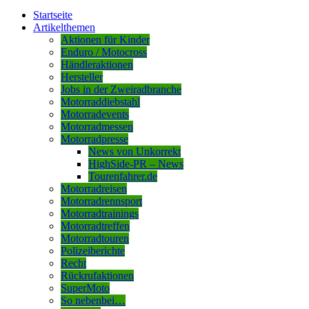
Startseite
Artikelthemen
Aktionen für Kinder
Enduro / Motocross
Händleraktionen
Hersteller
Jobs in der Zweiradbranche
Motorraddiebstahl
Motorradevents
Motorradmessen
Motorradpresse
News von Unkorrekt
HighSide-PR – News
Tourenfahrer.de
Motorradreisen
Motorradrennsport
Motorradtrainings
Motorradtreffen
Motorradtouren
Polizeiberichte
Recht
Rückrufaktionen
SuperMoto
So nebenbei…