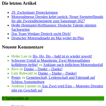
Die letzten Artikel
29. Zschorlauer Dreieckrennen
Motorradmesse Dresden kehrt zurück: Neuer Szenetreffpunkt
für alle Zweiradbeigeisterte zum Saisonstart 2027
Heiße Heimspiel-Hoffnungen: Deutsche Talente stürmen
Sachsenring
Das Team Weidaer Dreieck sucht Dich!
Deutscher Motorradmarkt im Mai weiter im Plus
Neueste Kommentare
Heike Lau
zu
Ho, Ho, Ho – bald ist es wieder soweit!
Schwerer Unfall in Mannheim: Zwei Motorradfahrer
kollidieren heftig!
zu
Anklage nach tödlichem Motorradunfall
Rico
zu
Danke – Danke – Danke!
Lutz Rehwald
zu
Danke – Danke – Danke!
Peggy
zu
Gemeinschaft, Leidenschaft und Fahrspaß auf
Schloss Augustusburg
Andreas Linzner
zu
Aus Zwei wird Eins – Motogiro Dresden
gibt ein Geschäft auf
© Sachsenbike.de