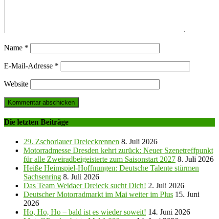
Name
*
E-Mail-Adresse
*
Website
Die letzten Beiträge
29. Zschorlauer Dreieckrennen
8. Juli 2026
Motorradmesse Dresden kehrt zurück: Neuer Szenetreffpunkt
für alle Zweiradbeigeisterte zum Saisonstart 2027
8. Juli 2026
Heiße Heimspiel-Hoffnungen: Deutsche Talente stürmen
Sachsenring
8. Juli 2026
Das Team Weidaer Dreieck sucht Dich!
2. Juli 2026
Deutscher Motorradmarkt im Mai weiter im Plus
15. Juni
2026
Ho, Ho, Ho – bald ist es wieder soweit!
14. Juni 2026