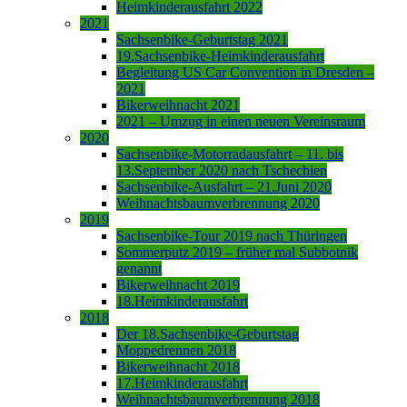
Heimkinderausfahrt 2022
2021
Sachsenbike-Geburtstag 2021
19.Sachsenbike-Heimkinderausfahrt
Begleitung US Car Convention in Dresden –
2021
Bikerweihnacht 2021
2021 – Umzug in einen neuen Vereinsraum
2020
Sachsenbike-Motorradausfahrt – 11. bis
13.September 2020 nach Tschechien
Sachsenbike-Ausfahrt – 21.Juni 2020
Weihnachtsbaumverbrennung 2020
2019
Sachsenbike-Tour 2019 nach Thüringen
Sommerputz 2019 – früher mal Subbotnik
genannt
Bikerweihnacht 2019
18.Heimkinderausfahrt
2018
Der 18.Sachsenbike-Geburtstag
Moppedrennen 2018
Bikerweihnacht 2018
17.Heimkinderausfahrt
Weihnachtsbaumverbrennung 2018