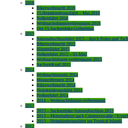
2016
Bikerweihnacht 2016
15.Heimkinderausfahrt – Mai 2016
Nelkenfahrt 2016
Weihnachstbaumverbrennung 2016
Der 15.Sachsenbike-Geburtstag
2015
Saisonabschlussfahrt 2015 – durch Polen und Tsc
Bikerweihnacht 2015
Himmelfahrt 2015
Nelkenfahrt 2015 – 01.Mai!
Weihnachtsbaum-verbrennung 2015
SachsenKrad 2015
2014
Weihnachtsmarkt 2014
Moppedrennen 2014
Bikerweihnacht 2014
Heimkinderausfahrt 2014
Nelkenfahrt 2014
2014 – Weihnachtsbaum-verbrennung
2013
2013 – Sachsenbike-Saisonabschluss 2013
2013 – Motorradtour nach Cämmerswalde / Erzge
2013 – Heimkinderausfahrt ins Tropical Islands
2012