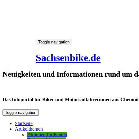
Skip
Toggle navigation
to
8. August 2026
content
Sachsenbike.de
Neuigkeiten und Informationen rund um d
Das Infoportal für Biker und Motorradfahrerinnen aus Chemnitz /
Toggle navigation
Startseite
Artikelthemen
Aktionen für Kinder