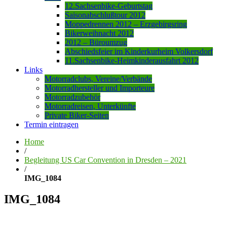
12.Sachsenbike-Geburtstag
Saisonabschlußtour 2012
Moppedrennen 2012 – Erzgebirgsring
Bikerweihnacht 2012
2012 – Büroumzug
Abschiedsfeier im Kinderkurheim Volkersdorf
11.Sachsenbike-Heimkinderausfahrt 2012
Links
Motorradclubs, Vereine/Verbände
Motorradhersteller und Importeure
Motorradzubehör
Motorradreisen, Unterkünfte
Private Biker-Seiten
Termin eintragen
Home
/
Begleitung US Car Convention in Dresden – 2021
/
IMG_1084
IMG_1084