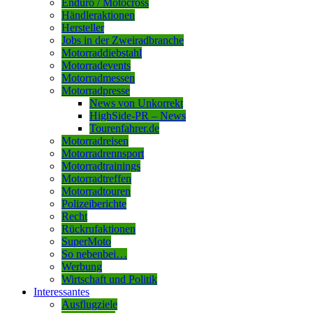
Enduro / Motocross
Händleraktionen
Hersteller
Jobs in der Zweiradbranche
Motorraddiebstahl
Motorradevents
Motorradmessen
Motorradpresse
News von Unkorrekt
HighSide-PR – News
Tourenfahrer.de
Motorradreisen
Motorradrennsport
Motorradtrainings
Motorradtreffen
Motorradtouren
Polizeiberichte
Recht
Rückrufaktionen
SuperMoto
So nebenbei…
Werbung
Wirtschaft und Politik
Interessantes
Ausflugziele