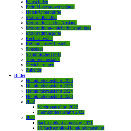
Fahrschulen
Freie Motorradwerkstätten
Hotels/Unterkünfte
Motorradhändler
Motorradreisen ins Ausland
Motorradrenn- / sicherheitstrainings
Motorradtransporte
Rechtsanwälte
Reifendienste/Hersteller
Sonstiges
Stammtische/Treffs
Tourenveranstalter
Versicherungen
Zubehör
Bilder
Heimkinderausfahrt 2026
Heimkinderausfahrt 2025
Heimkinderausfahrt 2024
Heimkinderausfahrt 2023
2022
Vereinssausfahrt 2022
Heimkinderausfahrt 2022
2021
Sachsenbike-Geburtstag 2021
19.Sachsenbike-Heimkinderausfahrt