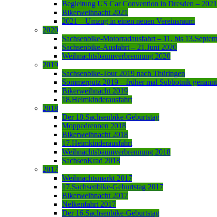
Begleitung US Car Convention in Dresden – 2021
Bikerweihnacht 2021
2021 – Umzug in einen neuen Vereinsraum
2020
Sachsenbike-Motorradausfahrt – 11. bis 13.Septe
Sachsenbike-Ausfahrt – 21.Juni 2020
Weihnachtsbaumverbrennung 2020
2019
Sachsenbike-Tour 2019 nach Thüringen
Sommerputz 2019 – früher mal Subbotnik genannt
Bikerweihnacht 2019
18.Heimkinderausfahrt
2018
Der 18.Sachsenbike-Geburtstag
Moppedrennen 2018
Bikerweihnacht 2018
17.Heimkinderausfahrt
Weihnachtsbaumverbrennung 2018
SachsenKrad 2018
2017
Weihnachtsmarkt 2017
17.Sachsenbike-Geburtstag 2017
Bikerweihnacht 2017
Nelkenfahrt 2017
Der 16.Sachsenbike-Geburtstag