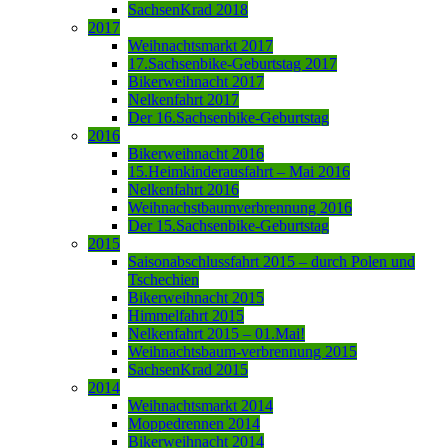
SachsenKrad 2018
2017
Weihnachtsmarkt 2017
17.Sachsenbike-Geburtstag 2017
Bikerweihnacht 2017
Nelkenfahrt 2017
Der 16.Sachsenbike-Geburtstag
2016
Bikerweihnacht 2016
15.Heimkinderausfahrt – Mai 2016
Nelkenfahrt 2016
Weihnachstbaumverbrennung 2016
Der 15.Sachsenbike-Geburtstag
2015
Saisonabschlussfahrt 2015 – durch Polen und
Tschechien
Bikerweihnacht 2015
Himmelfahrt 2015
Nelkenfahrt 2015 – 01.Mai!
Weihnachtsbaum-verbrennung 2015
SachsenKrad 2015
2014
Weihnachtsmarkt 2014
Moppedrennen 2014
Bikerweihnacht 2014