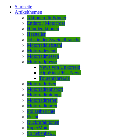
Startseite
Artikelthemen
Aktionen für Kinder
Enduro / Motocross
Händleraktionen
Hersteller
Jobs in der Zweiradbranche
Motorraddiebstahl
Motorradevents
Motorradmessen
Motorradpresse
News von Unkorrekt
HighSide-PR – News
Tourenfahrer.de
Motorradreisen
Motorradrennsport
Motorradtrainings
Motorradtreffen
Motorradtouren
Polizeiberichte
Recht
Rückrufaktionen
SuperMoto
So nebenbei…