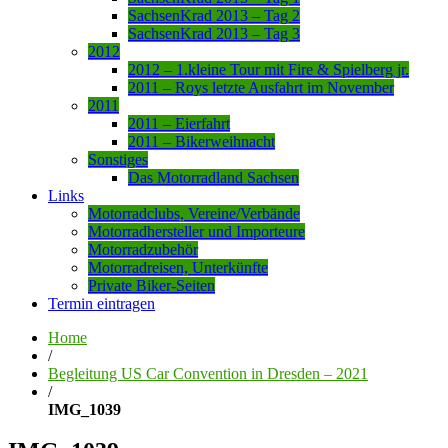
SachsenKrad 2013 – Tag 2
SachsenKrad 2013 – Tag 3
2012
2012 – 1.kleine Tour mit Fire & Spielberg jr.
2011 – Roys letzte Ausfahrt im November
2011
2011 – Eierfahrt
2011 – Bikerweihnacht
Sonstiges
Das Motorradland Sachsen
Links
Motorradclubs, Vereine/Verbände
Motorradhersteller und Importeure
Motorradzubehör
Motorradreisen, Unterkünfte
Private Biker-Seiten
Termin eintragen
Home
/
Begleitung US Car Convention in Dresden – 2021
/
IMG_1039