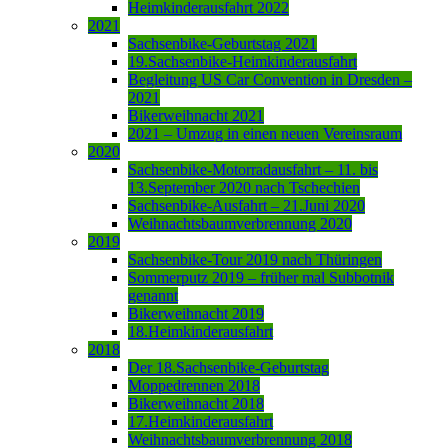
Heimkinderausfahrt 2022
2021
Sachsenbike-Geburtstag 2021
19.Sachsenbike-Heimkinderausfahrt
Begleitung US Car Convention in Dresden –
2021
Bikerweihnacht 2021
2021 – Umzug in einen neuen Vereinsraum
2020
Sachsenbike-Motorradausfahrt – 11. bis
13.September 2020 nach Tschechien
Sachsenbike-Ausfahrt – 21.Juni 2020
Weihnachtsbaumverbrennung 2020
2019
Sachsenbike-Tour 2019 nach Thüringen
Sommerputz 2019 – früher mal Subbotnik
genannt
Bikerweihnacht 2019
18.Heimkinderausfahrt
2018
Der 18.Sachsenbike-Geburtstag
Moppedrennen 2018
Bikerweihnacht 2018
17.Heimkinderausfahrt
Weihnachtsbaumverbrennung 2018