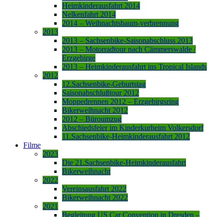
Heimkinderausfahrt 2014
Nelkenfahrt 2014
2014 – Weihnachtsbaum-verbrennung
2013
2013 – Sachsenbike-Saisonabschluss 2013
2013 – Motorradtour nach Cämmerswalde /
Erzgebirge
2013 – Heimkinderausfahrt ins Tropical Islands
2012
12.Sachsenbike-Geburtstag
Saisonabschlußtour 2012
Moppedrennen 2012 – Erzgebirgsring
Bikerweihnacht 2012
2012 – Büroumzug
Abschiedsfeier im Kinderkurheim Volkersdorf
11.Sachsenbike-Heimkinderausfahrt 2012
Filme
2023
Die 21.Sachsenbike-Heimkinderausfahrt
Bikerweihnacht
2022
Vereinsausfahrt 2022
Bikerweihnacht 2022
2021
Begleitung US Car Convention in Dresden –