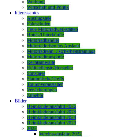
Werbung
Wirtschaft und Politik
Interessantes
Ausflugziele
Fahrschulen
Freie Motorradwerkstätten
Hotels/Unterkünfte
Motorradhändler
Motorradreisen ins Ausland
Motorradrenn- / sicherheitstrainings
Motorradtransporte
Rechtsanwälte
Reifendienste/Hersteller
Sonstiges
Stammtische/Treffs
Tourenveranstalter
Versicherungen
Zubehör
Bilder
Heimkinderausfahrt 2026
Heimkinderausfahrt 2025
Heimkinderausfahrt 2024
Heimkinderausfahrt 2023
2022
Vereinssausfahrt 2022