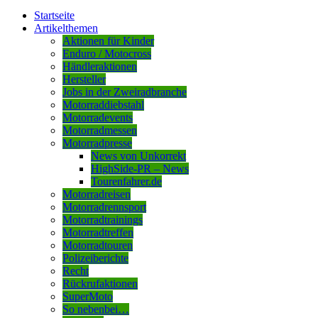
Startseite
Artikelthemen
Aktionen für Kinder
Enduro / Motocross
Händleraktionen
Hersteller
Jobs in der Zweiradbranche
Motorraddiebstahl
Motorradevents
Motorradmessen
Motorradpresse
News von Unkorrekt
HighSide-PR – News
Tourenfahrer.de
Motorradreisen
Motorradrennsport
Motorradtrainings
Motorradtreffen
Motorradtouren
Polizeiberichte
Recht
Rückrufaktionen
SuperMoto
So nebenbei…