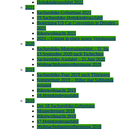
Heimkinderausfahrt 2022
2021
Sachsenbike-Geburtstag 2021
19.Sachsenbike-Heimkinderausfahrt
Begleitung US Car Convention in Dresden –
2021
Bikerweihnacht 2021
2021 – Umzug in einen neuen Vereinsraum
2020
Sachsenbike-Motorradausfahrt – 11. bis
13.September 2020 nach Tschechien
Sachsenbike-Ausfahrt – 21.Juni 2020
Weihnachtsbaumverbrennung 2020
2019
Sachsenbike-Tour 2019 nach Thüringen
Sommerputz 2019 – früher mal Subbotnik
genannt
Bikerweihnacht 2019
18.Heimkinderausfahrt
2018
Der 18.Sachsenbike-Geburtstag
Moppedrennen 2018
Bikerweihnacht 2018
17.Heimkinderausfahrt
Weihnachtsbaumverbrennung 2018