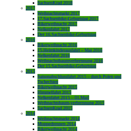
SachsenKrad 2018
2017
Weihnachtsmarkt 2017
17.Sachsenbike-Geburtstag 2017
Bikerweihnacht 2017
Nelkenfahrt 2017
Der 16.Sachsenbike-Geburtstag
2016
Bikerweihnacht 2016
15.Heimkinderausfahrt – Mai 2016
Nelkenfahrt 2016
Weihnachstbaumverbrennung 2016
Der 15.Sachsenbike-Geburtstag
2015
Saisonabschlussfahrt 2015 – durch Polen und
Tschechien
Bikerweihnacht 2015
Himmelfahrt 2015
Nelkenfahrt 2015 – 01.Mai!
Weihnachtsbaum-verbrennung 2015
SachsenKrad 2015
2014
Weihnachtsmarkt 2014
Moppedrennen 2014
Bikerweihnacht 2014