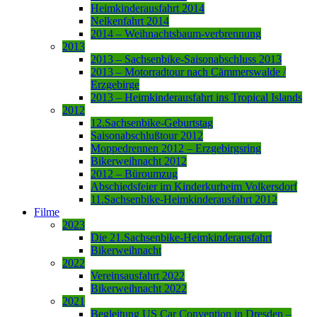
Heimkinderausfahrt 2014
Nelkenfahrt 2014
2014 – Weihnachtsbaum-verbrennung
2013
2013 – Sachsenbike-Saisonabschluss 2013
2013 – Motorradtour nach Cämmerswalde /
Erzgebirge
2013 – Heimkinderausfahrt ins Tropical Islands
2012
12.Sachsenbike-Geburtstag
Saisonabschlußtour 2012
Moppedrennen 2012 – Erzgebirgsring
Bikerweihnacht 2012
2012 – Büroumzug
Abschiedsfeier im Kinderkurheim Volkersdorf
11.Sachsenbike-Heimkinderausfahrt 2012
Filme
2023
Die 21.Sachsenbike-Heimkinderausfahrt
Bikerweihnacht
2022
Vereinsausfahrt 2022
Bikerweihnacht 2022
2021
Begleitung US Car Convention in Dresden –