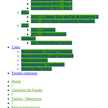
SachsenKrad 2013 – Tag 2
SachsenKrad 2013 – Tag 3
2012
2012 – 1.kleine Tour mit Fire & Spielberg jr.
2011 – Roys letzte Ausfahrt im November
2011
2011 – Eierfahrt
2011 – Bikerweihnacht
Sonstiges
Das Motorradland Sachsen
Links
Motorradclubs, Vereine/Verbände
Motorradhersteller und Importeure
Motorradzubehör
Motorradreisen, Unterkünfte
Private Biker-Seiten
Termin eintragen
Home
/
Aktionen für Kinder
/
Enduro / Motocross
/
Motorradrennsport