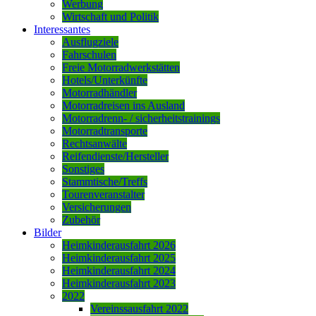
Werbung
Wirtschaft und Politik
Interessantes
Ausflugziele
Fahrschulen
Freie Motorradwerkstätten
Hotels/Unterkünfte
Motorradhändler
Motorradreisen ins Ausland
Motorradrenn- / sicherheitstrainings
Motorradtransporte
Rechtsanwälte
Reifendienste/Hersteller
Sonstiges
Stammtische/Treffs
Tourenveranstalter
Versicherungen
Zubehör
Bilder
Heimkinderausfahrt 2026
Heimkinderausfahrt 2025
Heimkinderausfahrt 2024
Heimkinderausfahrt 2023
2022
Vereinssausfahrt 2022