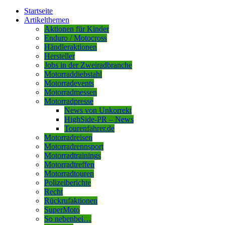
Startseite
Artikelthemen
Aktionen für Kinder
Enduro / Motocross
Händleraktionen
Hersteller
Jobs in der Zweiradbranche
Motorraddiebstahl
Motorradevents
Motorradmessen
Motorradpresse
News von Unkorrekt
HighSide-PR – News
Tourenfahrer.de
Motorradreisen
Motorradrennsport
Motorradtrainings
Motorradtreffen
Motorradtouren
Polizeiberichte
Recht
Rückrufaktionen
SuperMoto
So nebenbei…