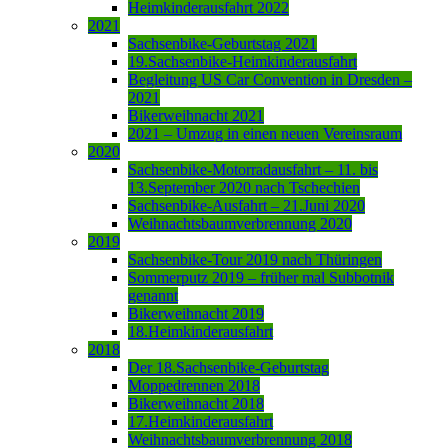
Heimkinderausfahrt 2022
2021
Sachsenbike-Geburtstag 2021
19.Sachsenbike-Heimkinderausfahrt
Begleitung US Car Convention in Dresden –
2021
Bikerweihnacht 2021
2021 – Umzug in einen neuen Vereinsraum
2020
Sachsenbike-Motorradausfahrt – 11. bis
13.September 2020 nach Tschechien
Sachsenbike-Ausfahrt – 21.Juni 2020
Weihnachtsbaumverbrennung 2020
2019
Sachsenbike-Tour 2019 nach Thüringen
Sommerputz 2019 – früher mal Subbotnik
genannt
Bikerweihnacht 2019
18.Heimkinderausfahrt
2018
Der 18.Sachsenbike-Geburtstag
Moppedrennen 2018
Bikerweihnacht 2018
17.Heimkinderausfahrt
Weihnachtsbaumverbrennung 2018