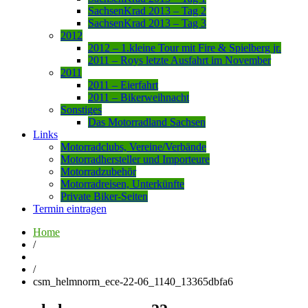
SachsenKrad 2013 – Tag 2
SachsenKrad 2013 – Tag 3
2012
2012 – 1.kleine Tour mit Fire & Spielberg jr.
2011 – Roys letzte Ausfahrt im November
2011
2011 – Eierfahrt
2011 – Bikerweihnacht
Sonstiges
Das Motorradland Sachsen
Links
Motorradclubs, Vereine/Verbände
Motorradhersteller und Importeure
Motorradzubehör
Motorradreisen, Unterkünfte
Private Biker-Seiten
Termin eintragen
Home
/
/
csm_helmnorm_ece-22-06_1140_13365dbfa6