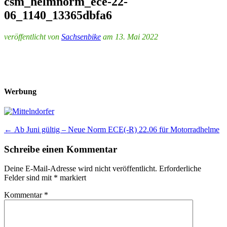
csm_helmnorm_ece-22-
06_1140_13365dbfa6
veröffentlicht von
Sachsenbike
am 13. Mai 2022
Werbung
Post
←
Ab Juni gültig – Neue Norm ECE(-R) 22.06 für Motorradhelme
navigation
Schreibe einen Kommentar
Deine E-Mail-Adresse wird nicht veröffentlicht.
Erforderliche
Felder sind mit
*
markiert
Kommentar
*