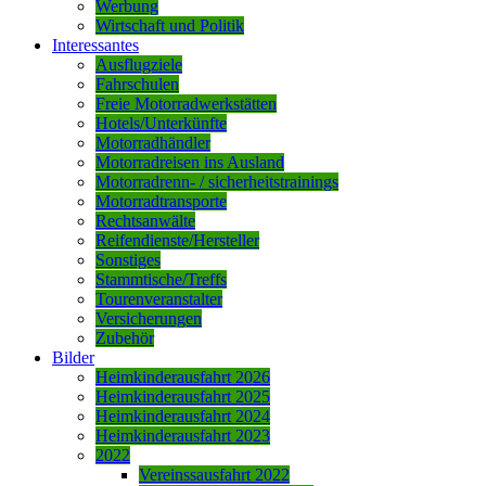
Werbung
Wirtschaft und Politik
Interessantes
Ausflugziele
Fahrschulen
Freie Motorradwerkstätten
Hotels/Unterkünfte
Motorradhändler
Motorradreisen ins Ausland
Motorradrenn- / sicherheitstrainings
Motorradtransporte
Rechtsanwälte
Reifendienste/Hersteller
Sonstiges
Stammtische/Treffs
Tourenveranstalter
Versicherungen
Zubehör
Bilder
Heimkinderausfahrt 2026
Heimkinderausfahrt 2025
Heimkinderausfahrt 2024
Heimkinderausfahrt 2023
2022
Vereinssausfahrt 2022