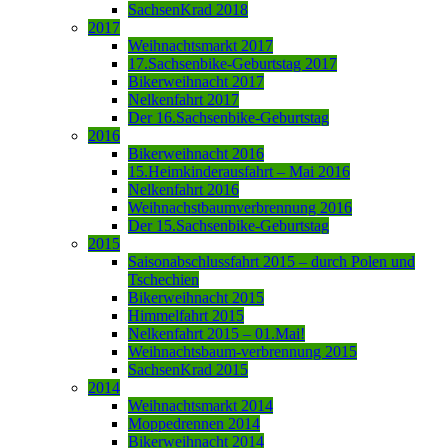
SachsenKrad 2018
2017
Weihnachtsmarkt 2017
17.Sachsenbike-Geburtstag 2017
Bikerweihnacht 2017
Nelkenfahrt 2017
Der 16.Sachsenbike-Geburtstag
2016
Bikerweihnacht 2016
15.Heimkinderausfahrt – Mai 2016
Nelkenfahrt 2016
Weihnachstbaumverbrennung 2016
Der 15.Sachsenbike-Geburtstag
2015
Saisonabschlussfahrt 2015 – durch Polen und
Tschechien
Bikerweihnacht 2015
Himmelfahrt 2015
Nelkenfahrt 2015 – 01.Mai!
Weihnachtsbaum-verbrennung 2015
SachsenKrad 2015
2014
Weihnachtsmarkt 2014
Moppedrennen 2014
Bikerweihnacht 2014