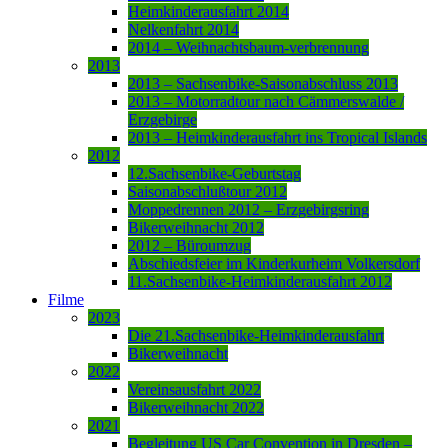
Heimkinderausfahrt 2014
Nelkenfahrt 2014
2014 – Weihnachtsbaum-verbrennung
2013
2013 – Sachsenbike-Saisonabschluss 2013
2013 – Motorradtour nach Cämmerswalde /
Erzgebirge
2013 – Heimkinderausfahrt ins Tropical Islands
2012
12.Sachsenbike-Geburtstag
Saisonabschlußtour 2012
Moppedrennen 2012 – Erzgebirgsring
Bikerweihnacht 2012
2012 – Büroumzug
Abschiedsfeier im Kinderkurheim Volkersdorf
11.Sachsenbike-Heimkinderausfahrt 2012
Filme
2023
Die 21.Sachsenbike-Heimkinderausfahrt
Bikerweihnacht
2022
Vereinsausfahrt 2022
Bikerweihnacht 2022
2021
Begleitung US Car Convention in Dresden –