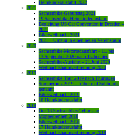
Heimkinderausfahrt 2022
2021
Sachsenbike-Geburtstag 2021
19.Sachsenbike-Heimkinderausfahrt
Begleitung US Car Convention in Dresden –
2021
Bikerweihnacht 2021
2021 – Umzug in einen neuen Vereinsraum
2020
Sachsenbike-Motorradausfahrt – 11. bis
13.September 2020 nach Tschechien
Sachsenbike-Ausfahrt – 21.Juni 2020
Weihnachtsbaumverbrennung 2020
2019
Sachsenbike-Tour 2019 nach Thüringen
Sommerputz 2019 – früher mal Subbotnik
genannt
Bikerweihnacht 2019
18.Heimkinderausfahrt
2018
Der 18.Sachsenbike-Geburtstag
Moppedrennen 2018
Bikerweihnacht 2018
17.Heimkinderausfahrt
Weihnachtsbaumverbrennung 2018