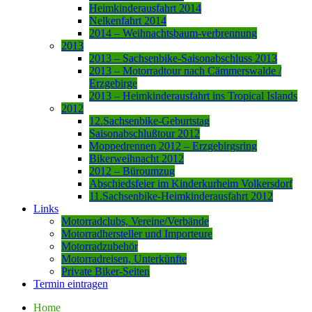
Heimkinderausfahrt 2014
Nelkenfahrt 2014
2014 – Weihnachtsbaum-verbrennung
2013
2013 – Sachsenbike-Saisonabschluss 2013
2013 – Motorradtour nach Cämmerswalde /
Erzgebirge
2013 – Heimkinderausfahrt ins Tropical Islands
2012
12.Sachsenbike-Geburtstag
Saisonabschlußtour 2012
Moppedrennen 2012 – Erzgebirgsring
Bikerweihnacht 2012
2012 – Büroumzug
Abschiedsfeier im Kinderkurheim Volkersdorf
11.Sachsenbike-Heimkinderausfahrt 2012
Links
Motorradclubs, Vereine/Verbände
Motorradhersteller und Importeure
Motorradzubehör
Motorradreisen, Unterkünfte
Private Biker-Seiten
Termin eintragen
Home