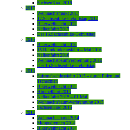
SachsenKrad 2018
2017
Weihnachtsmarkt 2017
17.Sachsenbike-Geburtstag 2017
Bikerweihnacht 2017
Nelkenfahrt 2017
Der 16.Sachsenbike-Geburtstag
2016
Bikerweihnacht 2016
15.Heimkinderausfahrt – Mai 2016
Nelkenfahrt 2016
Weihnachstbaumverbrennung 2016
Der 15.Sachsenbike-Geburtstag
2015
Saisonabschlussfahrt 2015 – durch Polen und
Tschechien
Bikerweihnacht 2015
Himmelfahrt 2015
Nelkenfahrt 2015 – 01.Mai!
Weihnachtsbaum-verbrennung 2015
SachsenKrad 2015
2014
Weihnachtsmarkt 2014
Moppedrennen 2014
Bikerweihnacht 2014