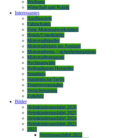
Werbung
Wirtschaft und Politik
Interessantes
Ausflugziele
Fahrschulen
Freie Motorradwerkstätten
Hotels/Unterkünfte
Motorradhändler
Motorradreisen ins Ausland
Motorradrenn- / sicherheitstrainings
Motorradtransporte
Rechtsanwälte
Reifendienste/Hersteller
Sonstiges
Stammtische/Treffs
Tourenveranstalter
Versicherungen
Zubehör
Bilder
Heimkinderausfahrt 2026
Heimkinderausfahrt 2025
Heimkinderausfahrt 2024
Heimkinderausfahrt 2023
2022
Vereinssausfahrt 2022