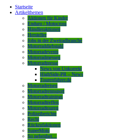
Startseite
Artikelthemen
Aktionen für Kinder
Enduro / Motocross
Händleraktionen
Hersteller
Jobs in der Zweiradbranche
Motorraddiebstahl
Motorradevents
Motorradmessen
Motorradpresse
News von Unkorrekt
HighSide-PR – News
Tourenfahrer.de
Motorradreisen
Motorradrennsport
Motorradtrainings
Motorradtreffen
Motorradtouren
Polizeiberichte
Recht
Rückrufaktionen
SuperMoto
So nebenbei…