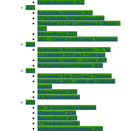
Heimkinderausfahrt 2022
2021
Sachsenbike-Geburtstag 2021
19.Sachsenbike-Heimkinderausfahrt
Begleitung US Car Convention in Dresden –
2021
Bikerweihnacht 2021
2021 – Umzug in einen neuen Vereinsraum
2020
Sachsenbike-Motorradausfahrt – 11. bis
13.September 2020 nach Tschechien
Sachsenbike-Ausfahrt – 21.Juni 2020
Weihnachtsbaumverbrennung 2020
2019
Sachsenbike-Tour 2019 nach Thüringen
Sommerputz 2019 – früher mal Subbotnik
genannt
Bikerweihnacht 2019
18.Heimkinderausfahrt
2018
Der 18.Sachsenbike-Geburtstag
Moppedrennen 2018
Bikerweihnacht 2018
17.Heimkinderausfahrt
Weihnachtsbaumverbrennung 2018