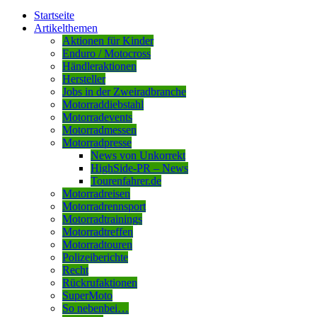
Startseite
Artikelthemen
Aktionen für Kinder
Enduro / Motocross
Händleraktionen
Hersteller
Jobs in der Zweiradbranche
Motorraddiebstahl
Motorradevents
Motorradmessen
Motorradpresse
News von Unkorrekt
HighSide-PR – News
Tourenfahrer.de
Motorradreisen
Motorradrennsport
Motorradtrainings
Motorradtreffen
Motorradtouren
Polizeiberichte
Recht
Rückrufaktionen
SuperMoto
So nebenbei…