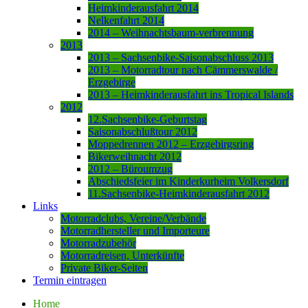
Heimkinderausfahrt 2014
Nelkenfahrt 2014
2014 – Weihnachtsbaum-verbrennung
2013
2013 – Sachsenbike-Saisonabschluss 2013
2013 – Motorradtour nach Cämmerswalde /
Erzgebirge
2013 – Heimkinderausfahrt ins Tropical Islands
2012
12.Sachsenbike-Geburtstag
Saisonabschlußtour 2012
Moppedrennen 2012 – Erzgebirgsring
Bikerweihnacht 2012
2012 – Büroumzug
Abschiedsfeier im Kinderkurheim Volkersdorf
11.Sachsenbike-Heimkinderausfahrt 2012
Links
Motorradclubs, Vereine/Verbände
Motorradhersteller und Importeure
Motorradzubehör
Motorradreisen, Unterkünfte
Private Biker-Seiten
Termin eintragen
Home