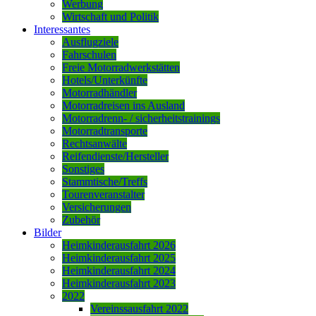
Werbung
Wirtschaft und Politik
Interessantes
Ausflugziele
Fahrschulen
Freie Motorradwerkstätten
Hotels/Unterkünfte
Motorradhändler
Motorradreisen ins Ausland
Motorradrenn- / sicherheitstrainings
Motorradtransporte
Rechtsanwälte
Reifendienste/Hersteller
Sonstiges
Stammtische/Treffs
Tourenveranstalter
Versicherungen
Zubehör
Bilder
Heimkinderausfahrt 2026
Heimkinderausfahrt 2025
Heimkinderausfahrt 2024
Heimkinderausfahrt 2023
2022
Vereinssausfahrt 2022