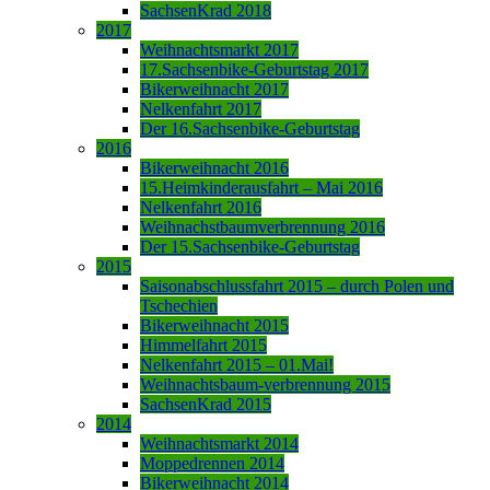
SachsenKrad 2018
2017
Weihnachtsmarkt 2017
17.Sachsenbike-Geburtstag 2017
Bikerweihnacht 2017
Nelkenfahrt 2017
Der 16.Sachsenbike-Geburtstag
2016
Bikerweihnacht 2016
15.Heimkinderausfahrt – Mai 2016
Nelkenfahrt 2016
Weihnachstbaumverbrennung 2016
Der 15.Sachsenbike-Geburtstag
2015
Saisonabschlussfahrt 2015 – durch Polen und
Tschechien
Bikerweihnacht 2015
Himmelfahrt 2015
Nelkenfahrt 2015 – 01.Mai!
Weihnachtsbaum-verbrennung 2015
SachsenKrad 2015
2014
Weihnachtsmarkt 2014
Moppedrennen 2014
Bikerweihnacht 2014