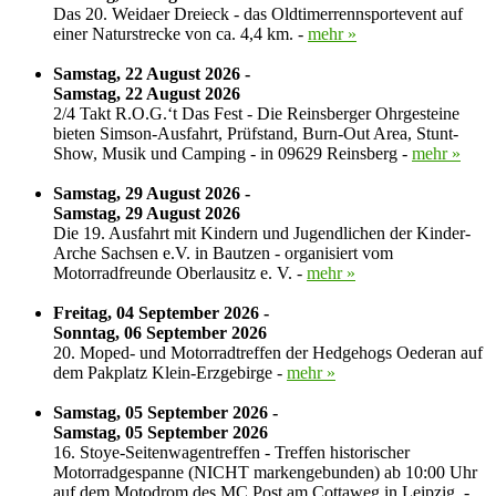
Das 20. Weidaer Dreieck - das Oldtimerrennsportevent auf
einer Naturstrecke von ca. 4,4 km. -
mehr »
Samstag, 22 August 2026 -
Samstag, 22 August 2026
2/4 Takt R.O.G.‘t Das Fest - Die Reinsberger Ohrgesteine
bieten Simson-Ausfahrt, Prüfstand, Burn-Out Area, Stunt-
Show, Musik und Camping - in 09629 Reinsberg -
mehr »
Samstag, 29 August 2026 -
Samstag, 29 August 2026
Die 19. Ausfahrt mit Kindern und Jugendlichen der Kinder-
Arche Sachsen e.V. in Bautzen - organisiert vom
Motorradfreunde Oberlausitz e. V. -
mehr »
Freitag, 04 September 2026 -
Sonntag, 06 September 2026
20. Moped- und Motorradtreffen der Hedgehogs Oederan auf
dem Pakplatz Klein-Erzgebirge -
mehr »
Samstag, 05 September 2026 -
Samstag, 05 September 2026
16. Stoye-Seitenwagentreffen - Treffen historischer
Motorradgespanne (NICHT markengebunden) ab 10:00 Uhr
auf dem Motodrom des MC Post am Cottaweg in Leipzig. -