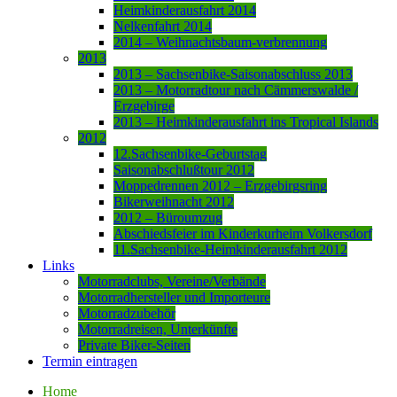
Heimkinderausfahrt 2014
Nelkenfahrt 2014
2014 – Weihnachtsbaum-verbrennung
2013
2013 – Sachsenbike-Saisonabschluss 2013
2013 – Motorradtour nach Cämmerswalde /
Erzgebirge
2013 – Heimkinderausfahrt ins Tropical Islands
2012
12.Sachsenbike-Geburtstag
Saisonabschlußtour 2012
Moppedrennen 2012 – Erzgebirgsring
Bikerweihnacht 2012
2012 – Büroumzug
Abschiedsfeier im Kinderkurheim Volkersdorf
11.Sachsenbike-Heimkinderausfahrt 2012
Links
Motorradclubs, Vereine/Verbände
Motorradhersteller und Importeure
Motorradzubehör
Motorradreisen, Unterkünfte
Private Biker-Seiten
Termin eintragen
Home