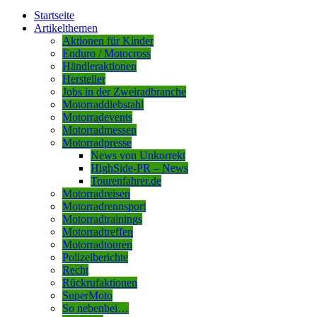
Startseite
Artikelthemen
Aktionen für Kinder
Enduro / Motocross
Händleraktionen
Hersteller
Jobs in der Zweiradbranche
Motorraddiebstahl
Motorradevents
Motorradmessen
Motorradpresse
News von Unkorrekt
HighSide-PR – News
Tourenfahrer.de
Motorradreisen
Motorradrennsport
Motorradtrainings
Motorradtreffen
Motorradtouren
Polizeiberichte
Recht
Rückrufaktionen
SuperMoto
So nebenbei…