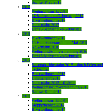
SachsenKrad 2018
2017
Weihnachtsmarkt 2017
17.Sachsenbike-Geburtstag 2017
Bikerweihnacht 2017
Nelkenfahrt 2017
Der 16.Sachsenbike-Geburtstag
2016
Bikerweihnacht 2016
15.Heimkinderausfahrt – Mai 2016
Nelkenfahrt 2016
Weihnachstbaumverbrennung 2016
Der 15.Sachsenbike-Geburtstag
2015
Saisonabschlussfahrt 2015 – durch Polen und
Tschechien
Bikerweihnacht 2015
Himmelfahrt 2015
Nelkenfahrt 2015 – 01.Mai!
Weihnachtsbaum-verbrennung 2015
SachsenKrad 2015
2014
Weihnachtsmarkt 2014
Moppedrennen 2014
Bikerweihnacht 2014