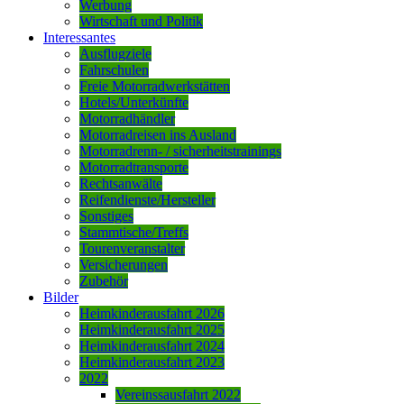
Werbung
Wirtschaft und Politik
Interessantes
Ausflugziele
Fahrschulen
Freie Motorradwerkstätten
Hotels/Unterkünfte
Motorradhändler
Motorradreisen ins Ausland
Motorradrenn- / sicherheitstrainings
Motorradtransporte
Rechtsanwälte
Reifendienste/Hersteller
Sonstiges
Stammtische/Treffs
Tourenveranstalter
Versicherungen
Zubehör
Bilder
Heimkinderausfahrt 2026
Heimkinderausfahrt 2025
Heimkinderausfahrt 2024
Heimkinderausfahrt 2023
2022
Vereinssausfahrt 2022