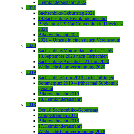
Heimkinderausfahrt 2022
2021
Sachsenbike-Geburtstag 2021
19.Sachsenbike-Heimkinderausfahrt
Begleitung US Car Convention in Dresden –
2021
Bikerweihnacht 2021
2021 – Umzug in einen neuen Vereinsraum
2020
Sachsenbike-Motorradausfahrt – 11. bis
13.September 2020 nach Tschechien
Sachsenbike-Ausfahrt – 21.Juni 2020
Weihnachtsbaumverbrennung 2020
2019
Sachsenbike-Tour 2019 nach Thüringen
Sommerputz 2019 – früher mal Subbotnik
genannt
Bikerweihnacht 2019
18.Heimkinderausfahrt
2018
Der 18.Sachsenbike-Geburtstag
Moppedrennen 2018
Bikerweihnacht 2018
17.Heimkinderausfahrt
Weihnachtsbaumverbrennung 2018