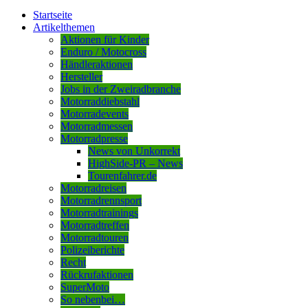
Startseite
Artikelthemen
Aktionen für Kinder
Enduro / Motocross
Händleraktionen
Hersteller
Jobs in der Zweiradbranche
Motorraddiebstahl
Motorradevents
Motorradmessen
Motorradpresse
News von Unkorrekt
HighSide-PR – News
Tourenfahrer.de
Motorradreisen
Motorradrennsport
Motorradtrainings
Motorradtreffen
Motorradtouren
Polizeiberichte
Recht
Rückrufaktionen
SuperMoto
So nebenbei…