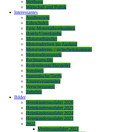
Werbung
Wirtschaft und Politik
Interessantes
Ausflugziele
Fahrschulen
Freie Motorradwerkstätten
Hotels/Unterkünfte
Motorradhändler
Motorradreisen ins Ausland
Motorradrenn- / sicherheitstrainings
Motorradtransporte
Rechtsanwälte
Reifendienste/Hersteller
Sonstiges
Stammtische/Treffs
Tourenveranstalter
Versicherungen
Zubehör
Bilder
Heimkinderausfahrt 2026
Heimkinderausfahrt 2025
Heimkinderausfahrt 2024
Heimkinderausfahrt 2023
2022
Vereinssausfahrt 2022