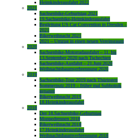
Heimkinderausfahrt 2022
2021
Sachsenbike-Geburtstag 2021
19.Sachsenbike-Heimkinderausfahrt
Begleitung US Car Convention in Dresden –
2021
Bikerweihnacht 2021
2021 – Umzug in einen neuen Vereinsraum
2020
Sachsenbike-Motorradausfahrt – 11. bis
13.September 2020 nach Tschechien
Sachsenbike-Ausfahrt – 21.Juni 2020
Weihnachtsbaumverbrennung 2020
2019
Sachsenbike-Tour 2019 nach Thüringen
Sommerputz 2019 – früher mal Subbotnik
genannt
Bikerweihnacht 2019
18.Heimkinderausfahrt
2018
Der 18.Sachsenbike-Geburtstag
Moppedrennen 2018
Bikerweihnacht 2018
17.Heimkinderausfahrt
Weihnachtsbaumverbrennung 2018