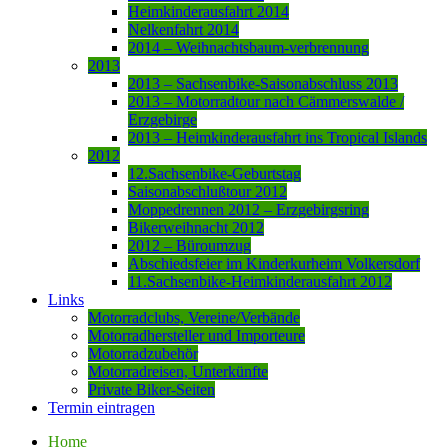
Heimkinderausfahrt 2014
Nelkenfahrt 2014
2014 – Weihnachtsbaum-verbrennung
2013
2013 – Sachsenbike-Saisonabschluss 2013
2013 – Motorradtour nach Cämmerswalde /
Erzgebirge
2013 – Heimkinderausfahrt ins Tropical Islands
2012
12.Sachsenbike-Geburtstag
Saisonabschlußtour 2012
Moppedrennen 2012 – Erzgebirgsring
Bikerweihnacht 2012
2012 – Büroumzug
Abschiedsfeier im Kinderkurheim Volkersdorf
11.Sachsenbike-Heimkinderausfahrt 2012
Links
Motorradclubs, Vereine/Verbände
Motorradhersteller und Importeure
Motorradzubehör
Motorradreisen, Unterkünfte
Private Biker-Seiten
Termin eintragen
Home