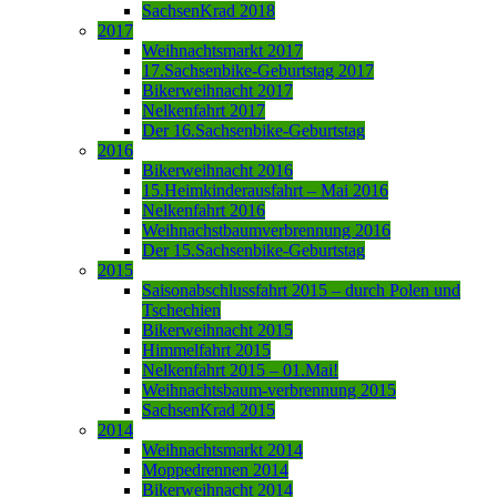
SachsenKrad 2018
2017
Weihnachtsmarkt 2017
17.Sachsenbike-Geburtstag 2017
Bikerweihnacht 2017
Nelkenfahrt 2017
Der 16.Sachsenbike-Geburtstag
2016
Bikerweihnacht 2016
15.Heimkinderausfahrt – Mai 2016
Nelkenfahrt 2016
Weihnachstbaumverbrennung 2016
Der 15.Sachsenbike-Geburtstag
2015
Saisonabschlussfahrt 2015 – durch Polen und
Tschechien
Bikerweihnacht 2015
Himmelfahrt 2015
Nelkenfahrt 2015 – 01.Mai!
Weihnachtsbaum-verbrennung 2015
SachsenKrad 2015
2014
Weihnachtsmarkt 2014
Moppedrennen 2014
Bikerweihnacht 2014