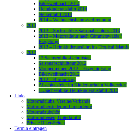
Bikerweihnacht 2014
Heimkinderausfahrt 2014
Nelkenfahrt 2014
2014 – Weihnachtsbaum-verbrennung
2013
2013 – Sachsenbike-Saisonabschluss 2013
2013 – Motorradtour nach Cämmerswalde /
Erzgebirge
2013 – Heimkinderausfahrt ins Tropical Islands
2012
12.Sachsenbike-Geburtstag
Saisonabschlußtour 2012
Moppedrennen 2012 – Erzgebirgsring
Bikerweihnacht 2012
2012 – Büroumzug
Abschiedsfeier im Kinderkurheim Volkersdorf
11.Sachsenbike-Heimkinderausfahrt 2012
Links
Motorradclubs, Vereine/Verbände
Motorradhersteller und Importeure
Motorradzubehör
Motorradreisen, Unterkünfte
Private Biker-Seiten
Termin eintragen