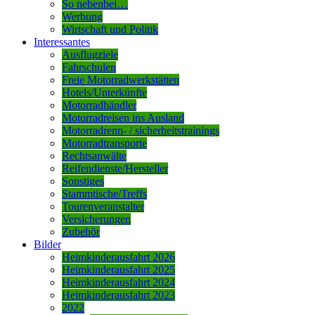
So nebenbei…
Werbung
Wirtschaft und Politik
Interessantes
Ausflugziele
Fahrschulen
Freie Motorradwerkstätten
Hotels/Unterkünfte
Motorradhändler
Motorradreisen ins Ausland
Motorradrenn- / sicherheitstrainings
Motorradtransporte
Rechtsanwälte
Reifendienste/Hersteller
Sonstiges
Stammtische/Treffs
Tourenveranstalter
Versicherungen
Zubehör
Bilder
Heimkinderausfahrt 2026
Heimkinderausfahrt 2025
Heimkinderausfahrt 2024
Heimkinderausfahrt 2023
2022