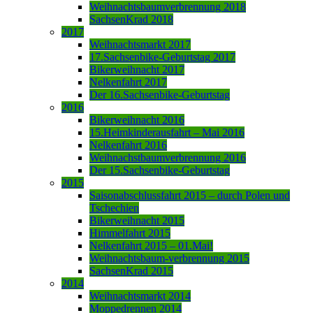
Weihnachtsbaumverbrennung 2018
SachsenKrad 2018
2017
Weihnachtsmarkt 2017
17.Sachsenbike-Geburtstag 2017
Bikerweihnacht 2017
Nelkenfahrt 2017
Der 16.Sachsenbike-Geburtstag
2016
Bikerweihnacht 2016
15.Heimkinderausfahrt – Mai 2016
Nelkenfahrt 2016
Weihnachstbaumverbrennung 2016
Der 15.Sachsenbike-Geburtstag
2015
Saisonabschlussfahrt 2015 – durch Polen und
Tschechien
Bikerweihnacht 2015
Himmelfahrt 2015
Nelkenfahrt 2015 – 01.Mai!
Weihnachtsbaum-verbrennung 2015
SachsenKrad 2015
2014
Weihnachtsmarkt 2014
Moppedrennen 2014