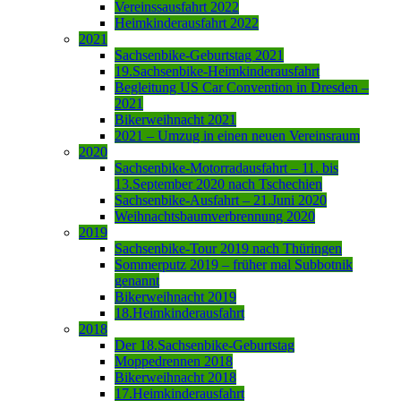
Vereinssausfahrt 2022
Heimkinderausfahrt 2022
2021
Sachsenbike-Geburtstag 2021
19.Sachsenbike-Heimkinderausfahrt
Begleitung US Car Convention in Dresden –
2021
Bikerweihnacht 2021
2021 – Umzug in einen neuen Vereinsraum
2020
Sachsenbike-Motorradausfahrt – 11. bis
13.September 2020 nach Tschechien
Sachsenbike-Ausfahrt – 21.Juni 2020
Weihnachtsbaumverbrennung 2020
2019
Sachsenbike-Tour 2019 nach Thüringen
Sommerputz 2019 – früher mal Subbotnik
genannt
Bikerweihnacht 2019
18.Heimkinderausfahrt
2018
Der 18.Sachsenbike-Geburtstag
Moppedrennen 2018
Bikerweihnacht 2018
17.Heimkinderausfahrt