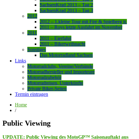
SachsenKrad 2013 – Tag 2
SachsenKrad 2013 – Tag 3
2012
2012 – 1.kleine Tour mit Fire & Spielberg jr.
2011 – Roys letzte Ausfahrt im November
2011
2011 – Eierfahrt
2011 – Bikerweihnacht
Sonstiges
Das Motorradland Sachsen
Links
Motorradclubs, Vereine/Verbände
Motorradhersteller und Importeure
Motorradzubehör
Motorradreisen, Unterkünfte
Private Biker-Seiten
Termin eintragen
Home
/
Public Viewing
UPDATE: Public Viewing des MotoGP™ Saisonauftakt aus