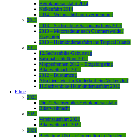
Heimkinderausfahrt 2014
Nelkenfahrt 2014
2014 – Weihnachtsbaum-verbrennung
2013
2013 – Sachsenbike-Saisonabschluss 2013
2013 – Motorradtour nach Cämmerswalde /
Erzgebirge
2013 – Heimkinderausfahrt ins Tropical Islands
2012
12.Sachsenbike-Geburtstag
Saisonabschlußtour 2012
Moppedrennen 2012 – Erzgebirgsring
Bikerweihnacht 2012
2012 – Büroumzug
Abschiedsfeier im Kinderkurheim Volkersdorf
11.Sachsenbike-Heimkinderausfahrt 2012
Filme
2023
Die 21.Sachsenbike-Heimkinderausfahrt
Bikerweihnacht
2022
Vereinsausfahrt 2022
Bikerweihnacht 2022
2021
Begleitung US Car Convention in Dresden –