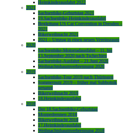
Heimkinderausfahrt 2022
2021
Sachsenbike-Geburtstag 2021
19.Sachsenbike-Heimkinderausfahrt
Begleitung US Car Convention in Dresden –
2021
Bikerweihnacht 2021
2021 – Umzug in einen neuen Vereinsraum
2020
Sachsenbike-Motorradausfahrt – 11. bis
13.September 2020 nach Tschechien
Sachsenbike-Ausfahrt – 21.Juni 2020
Weihnachtsbaumverbrennung 2020
2019
Sachsenbike-Tour 2019 nach Thüringen
Sommerputz 2019 – früher mal Subbotnik
genannt
Bikerweihnacht 2019
18.Heimkinderausfahrt
2018
Der 18.Sachsenbike-Geburtstag
Moppedrennen 2018
Bikerweihnacht 2018
17.Heimkinderausfahrt
Weihnachtsbaumverbrennung 2018