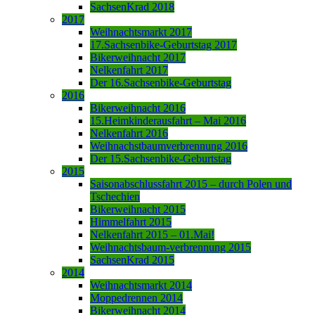
SachsenKrad 2018
2017
Weihnachtsmarkt 2017
17.Sachsenbike-Geburtstag 2017
Bikerweihnacht 2017
Nelkenfahrt 2017
Der 16.Sachsenbike-Geburtstag
2016
Bikerweihnacht 2016
15.Heimkinderausfahrt – Mai 2016
Nelkenfahrt 2016
Weihnachstbaumverbrennung 2016
Der 15.Sachsenbike-Geburtstag
2015
Saisonabschlussfahrt 2015 – durch Polen und
Tschechien
Bikerweihnacht 2015
Himmelfahrt 2015
Nelkenfahrt 2015 – 01.Mai!
Weihnachtsbaum-verbrennung 2015
SachsenKrad 2015
2014
Weihnachtsmarkt 2014
Moppedrennen 2014
Bikerweihnacht 2014