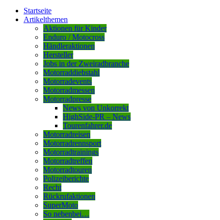
Startseite
Artikelthemen
Aktionen für Kinder
Enduro / Motocross
Händleraktionen
Hersteller
Jobs in der Zweiradbranche
Motorraddiebstahl
Motorradevents
Motorradmessen
Motorradpresse
News von Unkorrekt
HighSide-PR – News
Tourenfahrer.de
Motorradreisen
Motorradrennsport
Motorradtrainings
Motorradtreffen
Motorradtouren
Polizeiberichte
Recht
Rückrufaktionen
SuperMoto
So nebenbei…