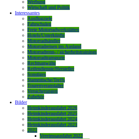
Werbung
Wirtschaft und Politik
Interessantes
Ausflugziele
Fahrschulen
Freie Motorradwerkstätten
Hotels/Unterkünfte
Motorradhändler
Motorradreisen ins Ausland
Motorradrenn- / sicherheitstrainings
Motorradtransporte
Rechtsanwälte
Reifendienste/Hersteller
Sonstiges
Stammtische/Treffs
Tourenveranstalter
Versicherungen
Zubehör
Bilder
Heimkinderausfahrt 2026
Heimkinderausfahrt 2025
Heimkinderausfahrt 2024
Heimkinderausfahrt 2023
2022
Vereinssausfahrt 2022