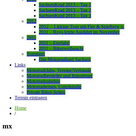
SachsenKrad 2013 – Tag 1
SachsenKrad 2013 – Tag 2
SachsenKrad 2013 – Tag 3
2012
2012 – 1.kleine Tour mit Fire & Spielberg jr.
2011 – Roys letzte Ausfahrt im November
2011
2011 – Eierfahrt
2011 – Bikerweihnacht
Sonstiges
Das Motorradland Sachsen
Links
Motorradclubs, Vereine/Verbände
Motorradhersteller und Importeure
Motorradzubehör
Motorradreisen, Unterkünfte
Private Biker-Seiten
Termin eintragen
Home
/
mx