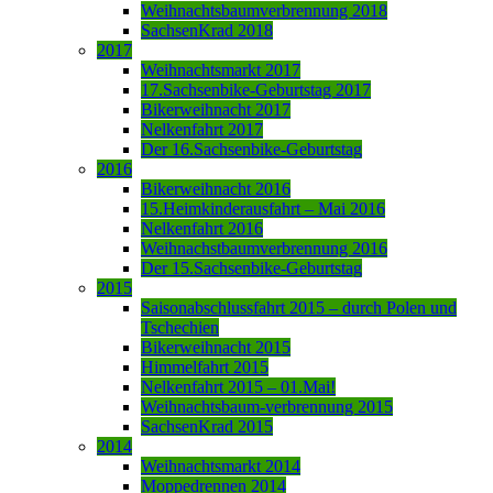
Weihnachtsbaumverbrennung 2018
SachsenKrad 2018
2017
Weihnachtsmarkt 2017
17.Sachsenbike-Geburtstag 2017
Bikerweihnacht 2017
Nelkenfahrt 2017
Der 16.Sachsenbike-Geburtstag
2016
Bikerweihnacht 2016
15.Heimkinderausfahrt – Mai 2016
Nelkenfahrt 2016
Weihnachstbaumverbrennung 2016
Der 15.Sachsenbike-Geburtstag
2015
Saisonabschlussfahrt 2015 – durch Polen und
Tschechien
Bikerweihnacht 2015
Himmelfahrt 2015
Nelkenfahrt 2015 – 01.Mai!
Weihnachtsbaum-verbrennung 2015
SachsenKrad 2015
2014
Weihnachtsmarkt 2014
Moppedrennen 2014