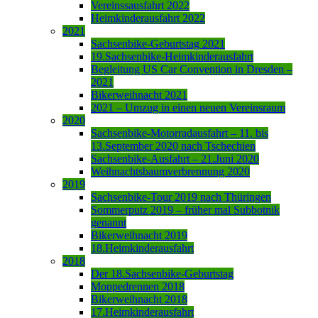
Vereinssausfahrt 2022
Heimkinderausfahrt 2022
2021
Sachsenbike-Geburtstag 2021
19.Sachsenbike-Heimkinderausfahrt
Begleitung US Car Convention in Dresden –
2021
Bikerweihnacht 2021
2021 – Umzug in einen neuen Vereinsraum
2020
Sachsenbike-Motorradausfahrt – 11. bis
13.September 2020 nach Tschechien
Sachsenbike-Ausfahrt – 21.Juni 2020
Weihnachtsbaumverbrennung 2020
2019
Sachsenbike-Tour 2019 nach Thüringen
Sommerputz 2019 – früher mal Subbotnik
genannt
Bikerweihnacht 2019
18.Heimkinderausfahrt
2018
Der 18.Sachsenbike-Geburtstag
Moppedrennen 2018
Bikerweihnacht 2018
17.Heimkinderausfahrt