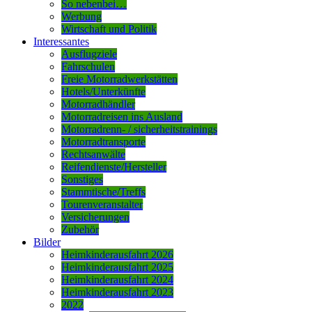
So nebenbei…
Werbung
Wirtschaft und Politik
Interessantes
Ausflugziele
Fahrschulen
Freie Motorradwerkstätten
Hotels/Unterkünfte
Motorradhändler
Motorradreisen ins Ausland
Motorradrenn- / sicherheitstrainings
Motorradtransporte
Rechtsanwälte
Reifendienste/Hersteller
Sonstiges
Stammtische/Treffs
Tourenveranstalter
Versicherungen
Zubehör
Bilder
Heimkinderausfahrt 2026
Heimkinderausfahrt 2025
Heimkinderausfahrt 2024
Heimkinderausfahrt 2023
2022