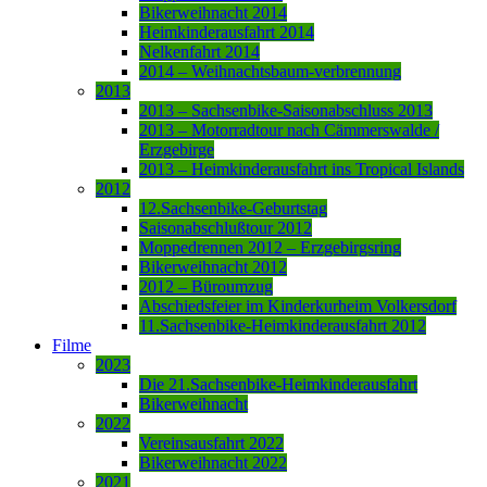
Bikerweihnacht 2014
Heimkinderausfahrt 2014
Nelkenfahrt 2014
2014 – Weihnachtsbaum-verbrennung
2013
2013 – Sachsenbike-Saisonabschluss 2013
2013 – Motorradtour nach Cämmerswalde /
Erzgebirge
2013 – Heimkinderausfahrt ins Tropical Islands
2012
12.Sachsenbike-Geburtstag
Saisonabschlußtour 2012
Moppedrennen 2012 – Erzgebirgsring
Bikerweihnacht 2012
2012 – Büroumzug
Abschiedsfeier im Kinderkurheim Volkersdorf
11.Sachsenbike-Heimkinderausfahrt 2012
Filme
2023
Die 21.Sachsenbike-Heimkinderausfahrt
Bikerweihnacht
2022
Vereinsausfahrt 2022
Bikerweihnacht 2022
2021