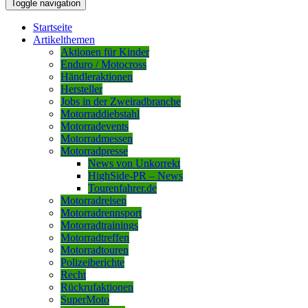
Toggle navigation
Startseite
Artikelthemen
Aktionen für Kinder
Enduro / Motocross
Händleraktionen
Hersteller
Jobs in der Zweiradbranche
Motorraddiebstahl
Motorradevents
Motorradmessen
Motorradpresse
News von Unkorrekt
HighSide-PR – News
Tourenfahrer.de
Motorradreisen
Motorradrennsport
Motorradtrainings
Motorradtreffen
Motorradtouren
Polizeiberichte
Recht
Rückrufaktionen
SuperMoto